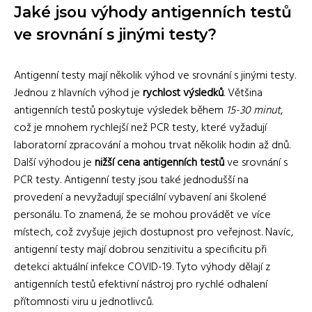
Jaké jsou výhody antigenních testů
ve srovnání s jinými testy?
Antigenní testy mají několik výhod ve srovnání s jinými testy.
Jednou z hlavních výhod je
rychlost výsledků
. Většina
antigenních testů poskytuje výsledek během
15-30 minut
,
což je mnohem rychlejší než PCR testy, které vyžadují
laboratorní zpracování a mohou trvat několik hodin až dnů.
Další výhodou je
nižší cena antigenních testů
ve srovnání s
PCR testy. Antigenní testy jsou také jednodušší na
provedení a nevyžadují speciální vybavení ani školené
personálu. To znamená, že se mohou provádět ve více
místech, což zvyšuje jejich dostupnost pro veřejnost. Navíc,
antigenní testy mají dobrou senzitivitu a specificitu při
detekci aktuální infekce COVID-19. Tyto výhody dělají z
antigenních testů efektivní nástroj pro rychlé odhalení
přítomnosti viru u jednotlivců.