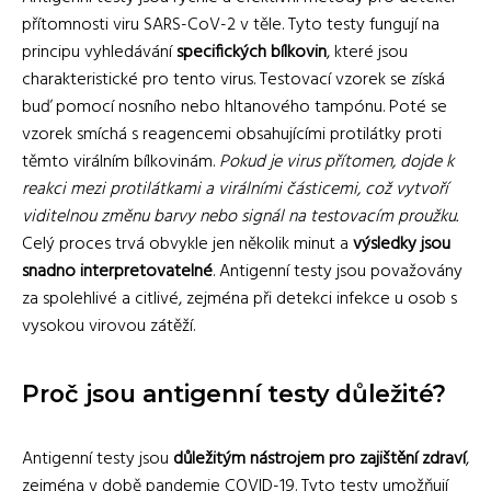
přítomnosti viru SARS-CoV-2 v těle. Tyto testy fungují na
principu vyhledávání
specifických bílkovin
, které jsou
charakteristické pro tento virus. Testovací vzorek se získá
buď pomocí nosního nebo hltanového tampónu. Poté se
vzorek smíchá s reagencemi obsahujícími protilátky proti
těmto virálním bílkovinám.
Pokud je virus přítomen, dojde k
reakci mezi protilátkami a virálními částicemi, což vytvoří
viditelnou změnu barvy nebo signál na testovacím proužku.
Celý proces trvá obvykle jen několik minut a
výsledky jsou
snadno interpretovatelné
. Antigenní testy jsou považovány
za spolehlivé a citlivé, zejména při detekci infekce u osob s
vysokou virovou zátěží.
Proč jsou antigenní testy důležité?
Antigenní testy jsou
důležitým nástrojem pro zajištění zdraví
,
zejména v době pandemie COVID-19. Tyto testy umožňují