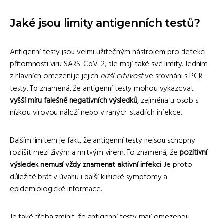
Jaké jsou limity antigenních testů?
Antigenní testy jsou velmi užitečným nástrojem pro detekci
přítomnosti viru SARS-CoV-2, ale mají také své limity. Jedním
z hlavních omezení je jejich
nižší citlivost
ve srovnání s PCR
testy. To znamená, že antigenní testy mohou vykazovat
vyšší míru falešně negativních výsledků
, zejména u osob s
nízkou virovou náloží nebo v raných stadiích infekce.
Dalším limitem je fakt, že antigenní testy nejsou schopny
rozlišit mezi živým a mrtvým virem. To znamená, že
pozitivní
výsledek nemusí vždy znamenat aktivní infekci
. Je proto
důležité brát v úvahu i další klinické symptomy a
epidemiologické informace.
Je také třeba zmínit, že antigenní testy mají omezenou