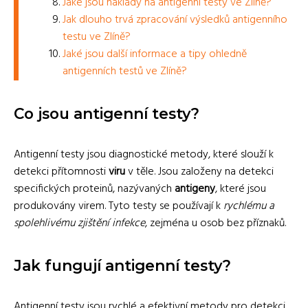
Jaké jsou náklady na antigenní testy ve Zlíně?
Jak dlouho trvá zpracování výsledků antigenního
testu ve Zlíně?
Jaké jsou další informace a tipy ohledně
antigenních testů ve Zlíně?
Co jsou antigenní testy?
Antigenní testy jsou diagnostické metody, které slouží k
detekci přítomnosti
viru
v těle. Jsou založeny na detekci
specifických proteinů, nazývaných
antigeny
, které jsou
produkovány virem. Tyto testy se používají k
rychlému a
spolehlivému zjištění infekce
, zejména u osob bez příznaků.
Jak fungují antigenní testy?
Antigenní testy jsou rychlé a efektivní metody pro detekci