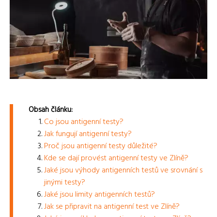
Obsah článku:
Co jsou antigenní testy?
Jak fungují antigenní testy?
Proč jsou antigenní testy důležité?
Kde se dají provést antigenní testy ve Zlíně?
Jaké jsou výhody antigenních testů ve srovnání s
jinými testy?
Jaké jsou limity antigenních testů?
Jak se připravit na antigenní test ve Zlíně?