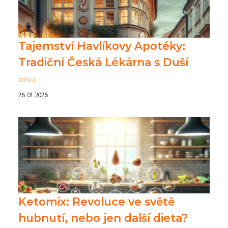
Tajemství Havlíkovy Apotéky:
Tradiční Česká Lékárna s Duší
zdraví
26. 01. 2026
Ketomix: Revoluce ve světě
hubnutí, nebo jen další dieta?