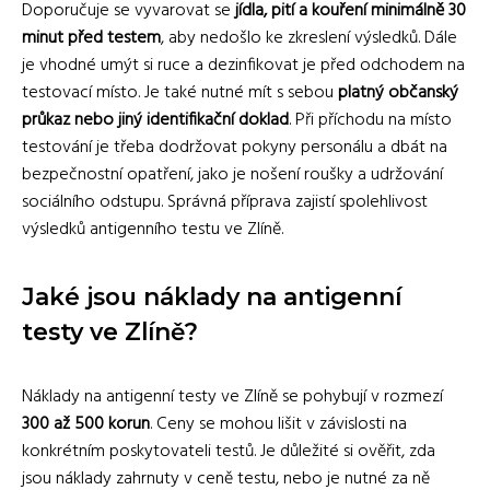
Doporučuje se vyvarovat se
jídla, pití a kouření minimálně 30
minut před testem
, aby nedošlo ke zkreslení výsledků. Dále
je vhodné umýt si ruce a dezinfikovat je před odchodem na
testovací místo. Je také nutné mít s sebou
platný občanský
průkaz nebo jiný identifikační doklad
. Při příchodu na místo
testování je třeba dodržovat pokyny personálu a dbát na
bezpečnostní opatření, jako je nošení roušky a udržování
sociálního odstupu. Správná příprava zajistí spolehlivost
výsledků antigenního testu ve Zlíně.
Jaké jsou náklady na antigenní
testy ve Zlíně?
Náklady na antigenní testy ve Zlíně se pohybují v rozmezí
300 až 500 korun
. Ceny se mohou lišit v závislosti na
konkrétním poskytovateli testů. Je důležité si ověřit, zda
jsou náklady zahrnuty v ceně testu, nebo je nutné za ně