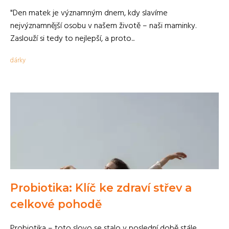
"Den matek je významným dnem, kdy slavíme
nejvýznamnější osobu v našem životě – naši maminky.
Zaslouží si tedy to nejlepší, a proto...
dárky
Probiotika: Klíč ke zdraví střev a
celkové pohodě
Probiotika – toto slovo se stalo v poslední době stále