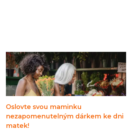
Oslovte svou maminku
nezapomenutelným dárkem ke dni
matek!