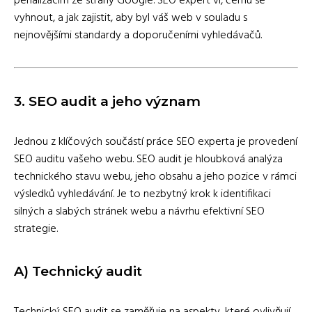
penalizacím ze strany Google. SEO expert ví, čemu se
vyhnout, a jak zajistit, aby byl váš web v souladu s
nejnovějšími standardy a doporučeními vyhledávačů.
3.
SEO audit a jeho význam
Jednou z klíčových součástí práce SEO experta je provedení
SEO auditu vašeho webu. SEO audit je hloubková analýza
technického stavu webu, jeho obsahu a jeho pozice v rámci
výsledků vyhledávání. Je to nezbytný krok k identifikaci
silných a slabých stránek webu a návrhu efektivní SEO
strategie.
A)
Technický audit
Technický SEO audit se zaměřuje na aspekty, které ovlivňují