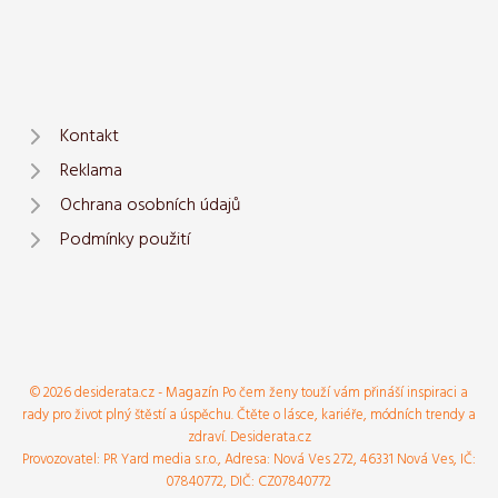
Kontakt
Reklama
Ochrana osobních údajů
Podmínky použití
© 2026 desiderata.cz - Magazín Po čem ženy touží vám přináší inspiraci a
rady pro život plný štěstí a úspěchu. Čtěte o lásce, kariéře, módních trendy a
zdraví. Desiderata.cz
Provozovatel: PR Yard media s.r.o., Adresa: Nová Ves 272, 46331 Nová Ves, IČ:
07840772, DIČ: CZ07840772