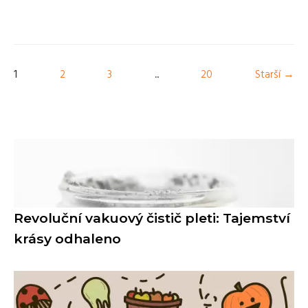
1
2
3
...
20
Starší →
Revoluční vakuový čistič pleti: Tajemství
krásy odhaleno