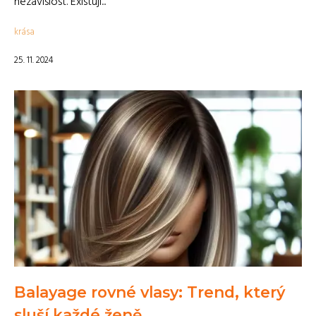
nezávislost. Existují...
krása
25. 11. 2024
Balayage rovné vlasy: Trend, který
sluší každé ženě