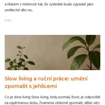
a hlukem v místnosti tak, že výsledek bude vypadat jako
umělecké dílo na...
krása
Slow living a ruční práce: umění
zpomalit s jehlicemi
Co je slow living Slow living, tedy pomalý život, je odpovědí
na uspěchanou dobu. Znamená vědomě zpomalit, dělat věci