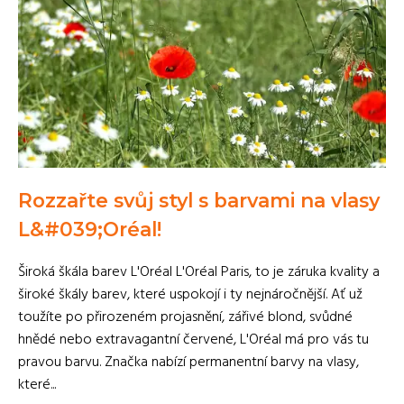
Rozzařte svůj styl s barvami na vlasy
L&#039;Oréal!
Široká škála barev L'Oréal L'Oréal Paris, to je záruka kvality a
široké škály barev, které uspokojí i ty nejnáročnější. Ať už
toužíte po přirozeném projasnění, zářivé blond, svůdné
hnědé nebo extravagantní červené, L'Oréal má pro vás tu
pravou barvu. Značka nabízí permanentní barvy na vlasy,
které...