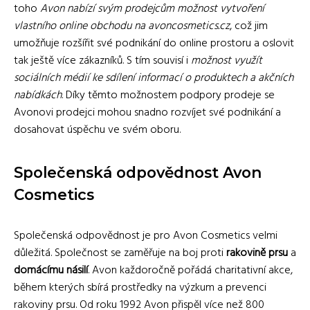
toho
Avon nabízí svým prodejcům možnost vytvoření
vlastního online obchodu na avoncosmetics.cz
, což jim
umožňuje rozšířit své podnikání do online prostoru a oslovit
tak ještě více zákazníků. S tím souvisí i
možnost využít
sociálních médií ke sdílení informací o produktech a akčních
nabídkách
. Díky těmto možnostem podpory prodeje se
Avonovi prodejci mohou snadno rozvíjet své podnikání a
dosahovat úspěchu ve svém oboru.
Společenská odpovědnost Avon
Cosmetics
Společenská odpovědnost je pro Avon Cosmetics velmi
důležitá. Společnost se zaměřuje na boj proti
rakovině prsu
a
domácímu násilí
. Avon každoročně pořádá charitativní akce,
během kterých sbírá prostředky na výzkum a prevenci
rakoviny prsu. Od roku 1992 Avon přispěl více než 800