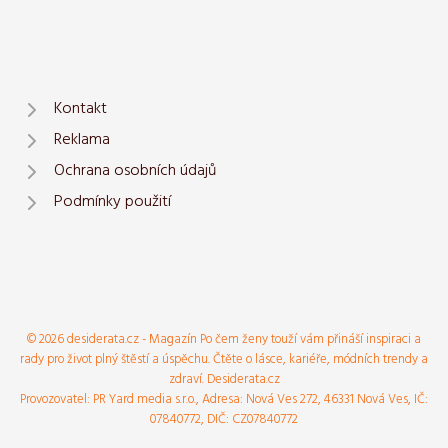
Kontakt
Reklama
Ochrana osobních údajů
Podmínky použití
© 2026 desiderata.cz - Magazín Po čem ženy touží vám přináší inspiraci a
rady pro život plný štěstí a úspěchu. Čtěte o lásce, kariéře, módních trendy a
zdraví. Desiderata.cz
Provozovatel: PR Yard media s.r.o., Adresa: Nová Ves 272, 46331 Nová Ves, IČ:
07840772, DIČ: CZ07840772