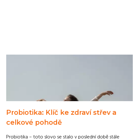
Probiotika: Klíč ke zdraví střev a
celkové pohodě
Probiotika – toto slovo se stalo v poslední době stále