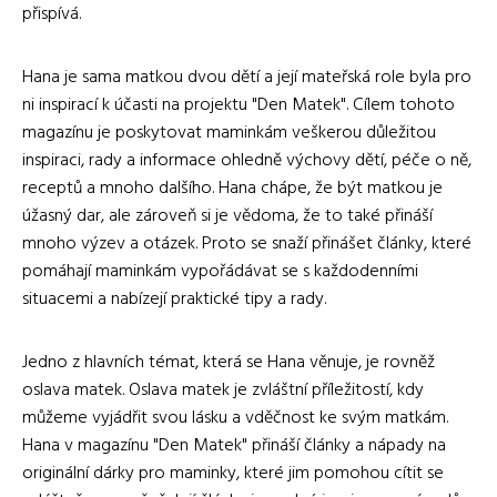
přispívá.
Hana je sama matkou dvou dětí a její mateřská role byla pro
ni inspirací k účasti na projektu "Den Matek". Cílem tohoto
magazínu je poskytovat maminkám veškerou důležitou
inspiraci, rady a informace ohledně výchovy dětí, péče o ně,
receptů a mnoho dalšího. Hana chápe, že být matkou je
úžasný dar, ale zároveň si je vědoma, že to také přináší
mnoho výzev a otázek. Proto se snaží přinášet články, které
pomáhají maminkám vypořádávat se s každodenními
situacemi a nabízejí praktické tipy a rady.
Jedno z hlavních témat, která se Hana věnuje, je rovněž
oslava matek. Oslava matek je zvláštní příležitostí, kdy
můžeme vyjádřit svou lásku a vděčnost ke svým matkám.
Hana v magazínu "Den Matek" přináší články a nápady na
originální dárky pro maminky, které jim pomohou cítit se