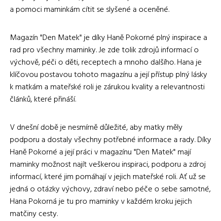
a pomoci maminkám cítit se slyšené a oceněné.
Magazín "Den Matek" je díky Haně Pokorné plný inspirace a
rad pro všechny maminky. Je zde tolik zdrojů informací o
výchově, péči o děti, receptech a mnoho dalšího. Hana je
klíčovou postavou tohoto magazínu a její přístup plný lásky
k matkám a mateřské roli je zárukou kvality a relevantnosti
článků, které přináší.
V dnešní době je nesmírně důležité, aby matky měly
podporu a dostaly všechny potřebné informace a rady. Díky
Haně Pokorné a její práci v magazínu "Den Matek" mají
maminky možnost najít veškerou inspiraci, podporu a zdroj
informací, které jim pomáhají v jejich mateřské roli. Ať už se
jedná o otázky výchovy, zdraví nebo péče o sebe samotné,
Hana Pokorná je tu pro maminky v každém kroku jejich
matčiny cesty.