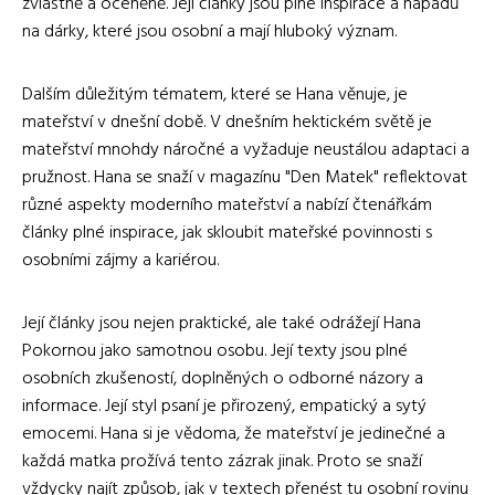
zvláštně a oceněně. Její články jsou plné inspirace a nápadů
na dárky, které jsou osobní a mají hluboký význam.
Dalším důležitým tématem, které se Hana věnuje, je
mateřství v dnešní době. V dnešním hektickém světě je
mateřství mnohdy náročné a vyžaduje neustálou adaptaci a
pružnost. Hana se snaží v magazínu "Den Matek" reflektovat
různé aspekty moderního mateřství a nabízí čtenářkám
články plné inspirace, jak skloubit mateřské povinnosti s
osobními zájmy a kariérou.
Její články jsou nejen praktické, ale také odrážejí Hana
Pokornou jako samotnou osobu. Její texty jsou plné
osobních zkušeností, doplněných o odborné názory a
informace. Její styl psaní je přirozený, empatický a sytý
emocemi. Hana si je vědoma, že mateřství je jedinečné a
každá matka prožívá tento zázrak jinak. Proto se snaží
vždycky najít způsob, jak v textech přenést tu osobní rovinu