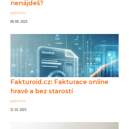
nenájdeš?
podnikání
09. 08. 2025
Fakturoid.cz: Fakturace online
hravě a bez starostí
podnikání
12. 03. 2025