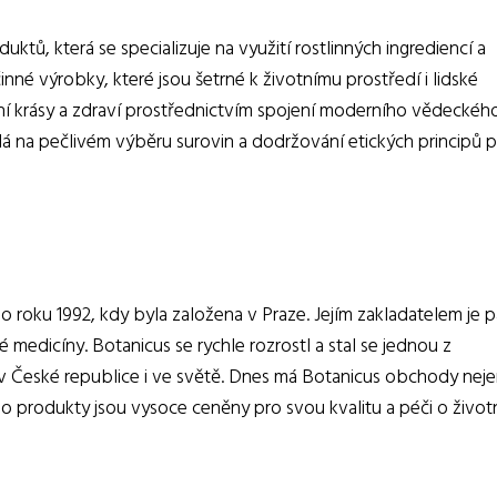
ktů, která se specializuje na využití rostlinných ingrediencí a
účinné výrobky, které jsou šetrné k životnímu prostředí i lidské
ní krásy a zdraví prostřednictvím spojení moderního vědeckéh
dá na pečlivém výběru surovin a dodržování etických principů p
o roku 1992, kdy byla založena v Praze. Jejím zakladatelem je pa
é medicíny. Botanicus se rychle rozrostl a stal se jednou z
v České republice i ve světě. Dnes má Botanicus obchody neje
ho produkty jsou vysoce ceněny pro svou kvalitu a péči o život