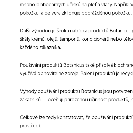
mnoho blahodárných účinků na pleť a vlasy. Například
pokožku, aloe vera zklidňuje podrážděnou pokožku.
Další výhodou je široká nabídka produktů Botanicus p
škály krémů, olejů, šamponů, kondicionérů nebo tělov
každého zákazníka.
Používání produktů Botanicus také přispívá k ochraně 
využívá obnovitelné zdroje. Balení produktů je recykl
Výhody používání produktů Botanicus jsou potvrzen
zákazníků. Ti oceňují přirozenou účinnost produktů, je
Celkově lze tedy konstatovat, že používání produktů
prostředí.