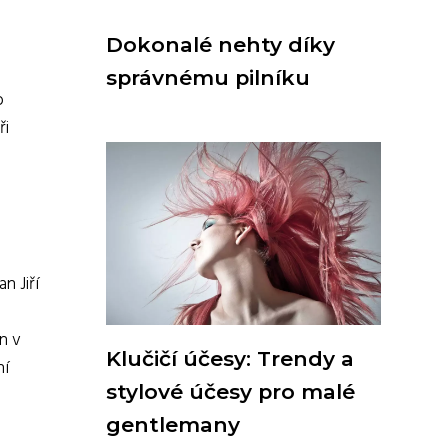
Dokonalé nehty díky
správnému pilníku
o
ři
n Jiří
n v
Klučičí účesy: Trendy a
ní
stylové účesy pro malé
gentlemany