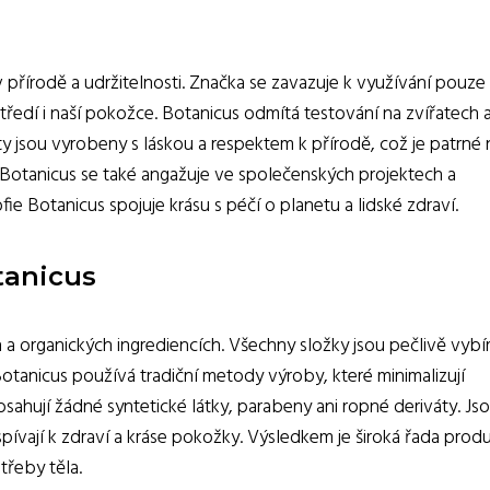
přírodě a udržitelnosti. Značka se zavazuje k využívání pouze
středí i naší pokožce. Botanicus odmítá testování na zvířatech 
ty jsou vyrobeny s láskou a respektem k přírodě, což je patrné 
é. Botanicus se také angažuje ve společenských projektech a
fie Botanicus spojuje krásu s péčí o planetu a lidské zdraví.
tanicus
a organických ingrediencích. Všechny složky jsou pečlivě vybí
Botanicus používá tradiční metody výroby, které minimalizují
sahují žádné syntetické látky, parabeny ani ropné deriváty. Js
spívají k zdraví a kráse pokožky. Výsledkem je široká řada prod
třeby těla.