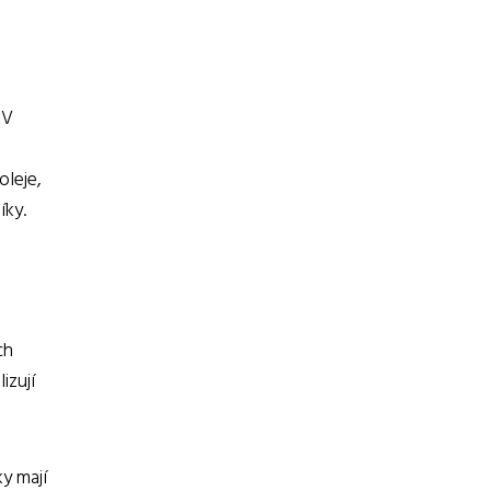
 V
oleje,
íky.
ch
izují
ky mají