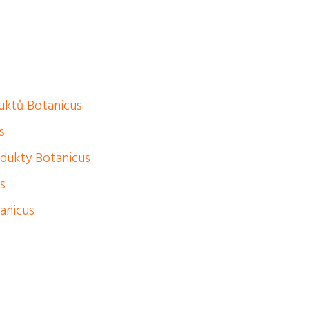
uktů Botanicus
s
odukty Botanicus
s
tanicus