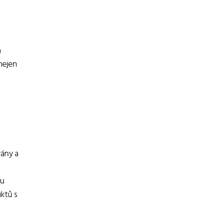
a
nejen
rány a
ou
uktů s