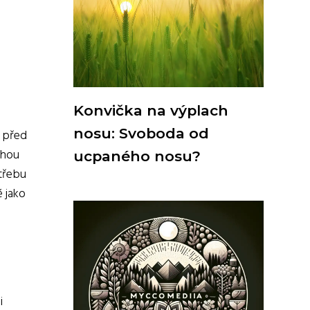
Konvička na výplach
nosu: Svoboda od
u před
ohou
ucpaného nosu?
otřebu
é jako
i