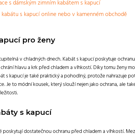
nace s dámským zimním kabátem s kapucí
o kabátu s kapucí online nebo v kamenném obchodě
apucí pro ženy
stupitelná v chladných dnech. Kabát s kapucí poskytuje ochran
ce chrání hlavu a krk před chladem a vlhkostí. Díky tomu ženy m
át s kapucí je také praktický a pohodlný, protože nahrazuje p
e. Je to módní kousek, který slouží nejen jako ochrana, ale tak
ežitosti.
abáty s kapucí
ré poskytují dostatečnou ochranu před chladem a vlhkostí. Mez