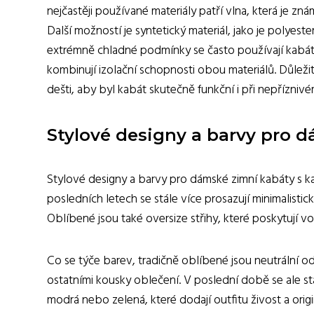
nejčastěji používané materiály patří vlna, která je z
Další možností je syntetický materiál, jako je polyest
extrémně chladné podmínky se často používají kabáty
kombinují izolační schopnosti obou materiálů. Důležité
dešti, aby byl kabát skutečně funkční i při nepříznivé
Stylové designy a barvy pro 
Stylové designy a barvy pro dámské zimní kabáty s k
posledních letech se stále více prosazují minimalistic
Oblíbené jsou také oversize střihy, které poskytují 
Co se týče barev, tradičně oblíbené jsou neutrální 
ostatními kousky oblečení. V poslední době se ale stá
modrá nebo zelená, které dodají outfitu živost a origin