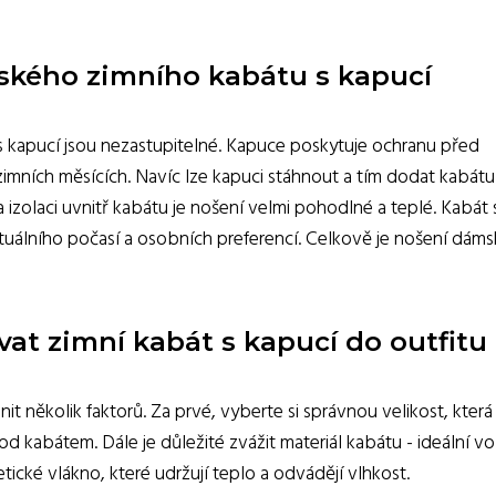
ského zimního kabátu s kapucí
kapucí jsou nezastupitelné. Kapuce poskytuje ochranu před
zimních měsících. Navíc lze kapuci stáhnout a tím dodat kabátu
a izolaci uvnitř kabátu je nošení velmi pohodlné a teplé. Kabát 
uálního počasí a osobních preferencí. Celkově je nošení dám
at zimní kabát s kapucí do outfitu
it několik faktorů. Za prvé, vyberte si správnou velikost, která
 kabátem. Dále je důležité zvážit materiál kabátu - ideální v
etické vlákno, které udržují teplo a odvádějí vlhkost.