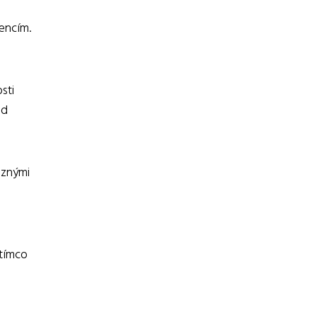
rencím.
sti
ed
ůznými
atímco