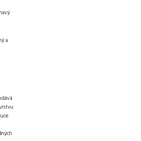
ímavý
ný a
dodává
vrstvu
ruce
adných