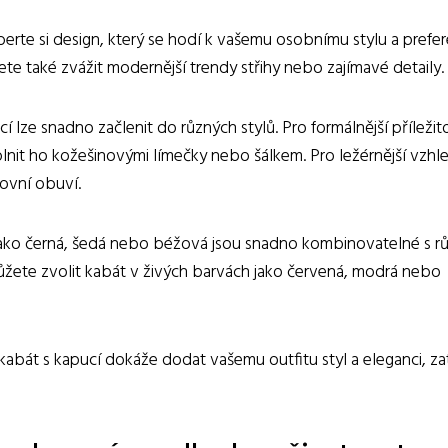
berte si design, který se hodí k vašemu osobnímu stylu a prefe
te také zvážit modernější trendy střihy nebo zajímavé detaily.
 lze snadno začlenit do různých stylů. Pro formálnější příležito
lnit ho kožešinovými límečky nebo šálkem. Pro ležérnější vzhl
ovní obuví.
jako černá, šedá nebo béžová jsou snadno kombinovatelné s r
ůžete zvolit kabát v živých barvách jako červená, modrá nebo
abát s kapucí dokáže dodat vašemu outfitu styl a eleganci, z