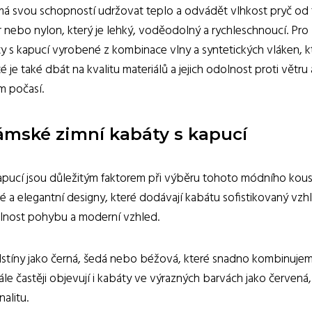
námá svou schopností udržovat teplo a odvádět vlhkost pryč od 
er nebo nylon, který je lehký, voděodolný a rychleschnoucí. Pro
 s kapucí vyrobené z kombinace vlny a syntetických vláken, k
 je také dbát na kvalitu materiálů a jejich odolnost proti větru 
m počasí.
dámské zimní kabáty s kapucí
apucí jsou důležitým faktorem při výběru tohoto módního kous
ké a elegantní designy, které dodávají kabátu sofistikovaný vzh
volnost pohybu a moderní vzhled.
odstíny jako černá, šedá nebo béžová, které snadno kombinujem
le častěji objevují i kabáty ve výrazných barvách jako červená,
alitu.