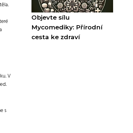
těla.
Objevte sílu
teré
Mycomediky: Přírodní
a
cesta ke zdraví
ku. V
led.
e s