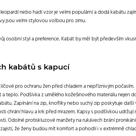
 leopardí nebo hadí vzor je velmi populární a dodá kabátu zaj
vy jsou velmi stylovou volbou pro zimu.
svůj osobní styl a preference. Kabát by měl být především vkus
ch kabátů s kapucí
u klíčové pro ochranu žen před chladem a nepříznivým počasím.
st a teplo. Podšívka z umělého kožešinového materiálu nejen 
abátu. Zapínání na zip, knoflíky nebo suchý zip poskytuje další 
osti chrání hlavu a krk před mrazem. Kapsy s podšívkou udržují 
osti. Odolné protiskluzové manžety na rukávech brání pronikání
 zajistí, že ženy budou mít komfort a pohodlí i v extrémně chl