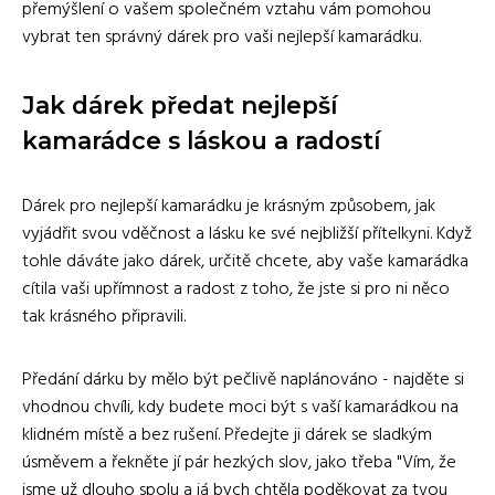
přemýšlení o vašem společném vztahu vám pomohou
vybrat ten správný dárek pro vaši nejlepší kamarádku.
Jak dárek předat nejlepší
kamarádce s láskou a radostí
Dárek pro nejlepší kamarádku je krásným způsobem, jak
vyjádřit svou vděčnost a lásku ke své nejbližší přítelkyni. Když
tohle dáváte jako dárek, určitě chcete, aby vaše kamarádka
cítila vaši upřímnost a radost z toho, že jste si pro ni něco
tak krásného připravili.
Předání dárku by mělo být pečlivě naplánováno - najděte si
vhodnou chvíli, kdy budete moci být s vaší kamarádkou na
klidném místě a bez rušení. Předejte ji dárek se sladkým
úsměvem a řekněte jí pár hezkých slov, jako třeba "Vím, že
jsme už dlouho spolu a já bych chtěla poděkovat za tvou