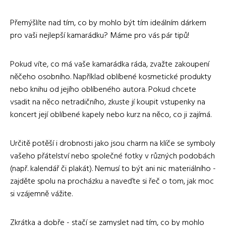
Přemýšlíte nad tím, co by mohlo být tím ideálním dárkem
pro vaši nejlepší kamarádku? Máme pro vás pár tipů!
Pokud víte, co má vaše kamarádka ráda, zvažte zakoupení
něčeho osobního. Například oblíbené kosmetické produkty
nebo knihu od jejího oblíbeného autora. Pokud chcete
vsadit na něco netradičního, zkuste jí koupit vstupenky na
koncert její oblíbené kapely nebo kurz na něco, co ji zajímá.
Určitě potěší i drobnosti jako jsou charm na klíče se symboly
vašeho přátelství nebo společné fotky v různých podobách
(např. kalendář či plakát). Nemusí to být ani nic materiálního -
zajděte spolu na procházku a naveďte si řeč o tom, jak moc
si vzájemně vážite.
Zkrátka a dobře - stačí se zamyslet nad tím, co by mohlo