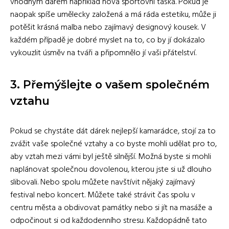
vhodným darem například nová sportovní taška. Pokud je
naopak spíše umělecky založená a má ráda estetiku, může ji
potěšit krásná malba nebo zajímavý designový kousek. V
každém případě je dobré myslet na to, co by jí dokázalo
vykouzlit úsměv na tváři a připomnělo jí vaši přátelství.
3. Přemýšlejte o vašem společném
vztahu
Pokud se chystáte dát dárek nejlepší kamarádce, stojí za to
zvážit vaše společné vztahy a co byste mohli udělat pro to,
aby vztah mezi vámi byl ještě silnější. Možná byste si mohli
naplánovat společnou dovolenou, kterou jste si už dlouho
slibovali. Nebo spolu můžete navštívit nějaký zajímavý
festival nebo koncert. Můžete také strávit čas spolu v
centru města a obdivovat památky nebo si jít na masáže a
odpočinout si od každodenního stresu. Každopádně tato