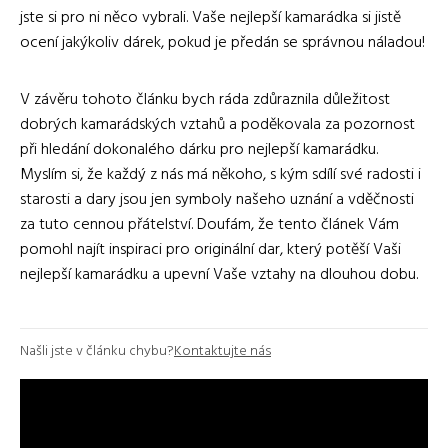
jste si pro ni něco vybrali. Vaše nejlepší kamarádka si jistě
ocení jakýkoliv dárek, pokud je předán se správnou náladou!
V závěru tohoto článku bych ráda zdůraznila důležitost
dobrých kamarádských vztahů a poděkovala za pozornost
při hledání dokonalého dárku pro nejlepší kamarádku.
Myslím si, že každý z nás má někoho, s kým sdílí své radosti i
starosti a dary jsou jen symboly našeho uznání a vděčnosti
za tuto cennou přátelství. Doufám, že tento článek Vám
pomohl najít inspiraci pro originální dar, který potěší Vaši
nejlepší kamarádku a upevní Vaše vztahy na dlouhou dobu.
Našli jste v článku chybu?
Kontaktujte nás