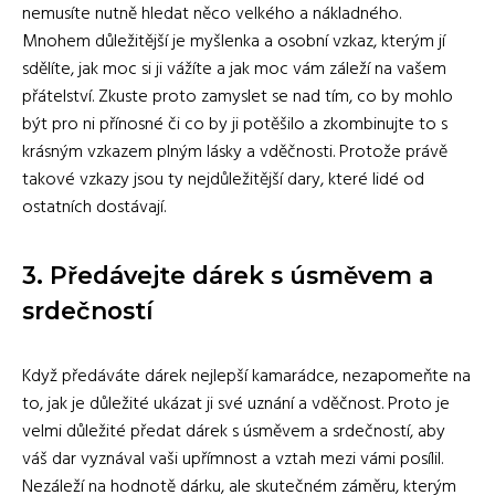
nemusíte nutně hledat něco velkého a nákladného.
Mnohem důležitější je myšlenka a osobní vzkaz, kterým jí
sdělíte, jak moc si ji vážíte a jak moc vám záleží na vašem
přátelství. Zkuste proto zamyslet se nad tím, co by mohlo
být pro ni přínosné či co by ji potěšilo a zkombinujte to s
krásným vzkazem plným lásky a vděčnosti. Protože právě
takové vzkazy jsou ty nejdůležitější dary, které lidé od
ostatních dostávají.
3. Předávejte dárek s úsměvem a
srdečností
Když předáváte dárek nejlepší kamarádce, nezapomeňte na
to, jak je důležité ukázat ji své uznání a vděčnost. Proto je
velmi důležité předat dárek s úsměvem a srdečností, aby
váš dar vyznával vaši upřímnost a vztah mezi vámi posílil.
Nezáleží na hodnotě dárku, ale skutečném záměru, kterým