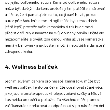
od jejího oblíbeného autora. Kniha od oblíbeného autora
může být skvělým dárkem, protože ji tím potěšíte a zároveň
ukážete, že si pamatujete na to, co ji baví. Navíc, pokud
autor píše řadu knih nebo trilogii, může být tento dárek
ještě lepší, protože vaše kamarádka si tak bude moci
přečíst další díly a navázat na svůj oblíbený příběh. Určitě ale
nezapomeňte si ověřit, zda danou knihu už vaše kamarádka
nemá v knihovně - jinak byste ji možná nepotěšili a dali jste jí
zdvojenou knihu.
4. Wellness balíček
Jedním skvělým dárkem pro nejlepší kamarádku může být
wellness balíček. Tento balíček může obsahovat různé věci,
jako jsou aromaterapeutické oleje, voňavé svíčky a tělová
kosmetika pro péči o pokožku. To všechno může pomoci
vaší kamarádce relaxovat a odpočinout si po náročném dni.