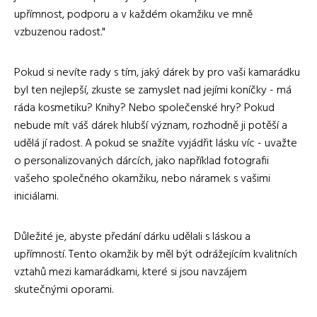
upřímnost, podporu a v každém okamžiku ve mně
vzbuzenou radost."
Pokud si nevíte rady s tím, jaký dárek by pro vaši kamarádku
byl ten nejlepší, zkuste se zamyslet nad jejími koníčky - má
ráda kosmetiku? Knihy? Nebo společenské hry? Pokud
nebude mít váš dárek hlubší význam, rozhodně ji potěší a
udělá jí radost. A pokud se snažíte vyjádřit lásku víc - uvažte
o personalizovaných dárcích, jako například fotografii
vašeho společného okamžiku, nebo náramek s vašimi
iniciálami.
Důležité je, abyste předání dárku udělali s láskou a
upřímností. Tento okamžik by měl být odrážejícím kvalitních
vztahů mezi kamarádkami, které si jsou navzájem
skutečnými oporami.