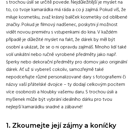
s trochou úsilí se určitě povede. Nejdůležitější je myslet na
to, co tvoje kamarádka má ráda a co ji zajímá. Pokud víš, že
miluje kosmetiku, zvaž krásný balíček kosmetiky od oblíbené
značky. Pokud je filmový nadšenec, poskytni jí možnost
vidět novou premiéru s vstupenkami do kina. V každém
případě je důležité myslet na fakt, že dárek by měl být
osobní a ukázat, že se o ni opravdu zajímáš. Mnoho lidí také
volí unikátní nebo ručně vyrobené předměty jako např.
šperky nebo dekorační předměty pro domov jako originální
dárek. Ať už si vybereš cokoliv, samozřejmě také
nepodceňujte různé personalizované dary s fotografiemi či
názvy vaší přátelské dvojice – ty dodají celkovým pocitem
více osobnosti a hloubky vašemu daru. S trochou úsili a
myšlenek může být vybrání ideálního dárku pro tvou
nejlepší kamarádku snadné a zábavné!
1. Zkoumejte její zájmy a koníčky