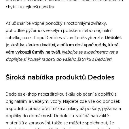
pravidelně sledovat nabídku e-shopu s oblečením Dedoles a
chytit tu nejlepší nabídku.
Ať už sháníte vtipné ponožky s roztomilými zvířátky,
pohodlné pyžamo s veselým potiskem nebo originální
kabelku, na e-shopu Dedoles si zaručeně vyberete.
Dedoles
je zkrátka zárukou kvalitní, a přitom dostupné módy, která
vám vykouzlí úsměv na tváři.
Nebojte se experimentovat a
dopřejte si kousek radosti do vašeho šatníku s Dedoles!
Široká nabídka produktů Dedoles
Dedoles e-shop nabízí širokou škálu oblečení a doplňků s
originálními a veselými vzory. Najdete zde vše od ponožek
a spodního prádla přes trička a mikiny až po šaty, pyžama a
doplňky do domácnosti. Dedoles si zakládá na kvalitě
materiálů a zpracování, takže se můžete spolehnout, že