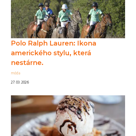
Polo Ralph Lauren: Ikona
amerického stylu, která
nestárne.
móda
27. 03. 2026