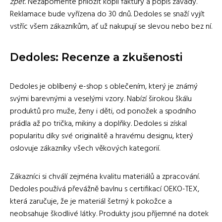
zpět
. Nezapomeňte přiložit kopii faktury a popis závady.
Reklamace bude vyřízena do 30 dnů. Dedoles se snaží vyjít
vstříc všem zákazníkům, ať už nakupují se slevou nebo bez ní.
Dedoles: Recenze a zkušenosti
Dedoles je oblíbený e-shop s oblečením, který je známý
svými barevnými a veselými vzory. Nabízí širokou škálu
produktů pro muže, ženy i děti, od ponožek a spodního
prádla až po trička, mikiny a doplňky. Dedoles si získal
popularitu díky své originalitě a hravému designu, který
oslovuje zákazníky všech věkových kategorií.
Zákazníci si chválí zejména kvalitu materiálů a zpracování.
Dedoles používá převážně bavlnu s certifikací OEKO-TEX,
která zaručuje, že je materiál šetrný k pokožce a
neobsahuje škodlivé látky. Produkty jsou příjemné na dotek