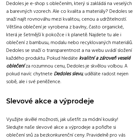
Dedoles je e-shop s oblečením, který si zakládá na veselých
a barevných vzorech. Ale co kvalita a materiály? Dedoles se
snaží najít rovnováhu mezi kvalitou, cenou a udržitelností.
Většina oblečení je vyrobena z bavlny, často organické,
která je šetrnější k pokožce i k planetě. Najdete tu ale i
oblečení z bambusu, modalu nebo recyklovaných materiálů.
Dedoles se snaží o transparentnost a na webu uvádí složení
každého produktu. Pokud hledáte
kvalitní a zároveň veselé
oblečení
za rozumnou cenu, Dedoles je skvělou volbou. A
pokud navíc chytnete
Dedoles slevu
, uděláte radost nejen
sobě, ale i své peněžence.
Slevové akce a výprodeje
Využijte skvělé možnosti, jak ušetřit za módní kousky!
Sledujte naše slevové akce a výprodeje a pořiďte si
oblečení snů za bezkonkurenční ceny. Pravidelně pro vás