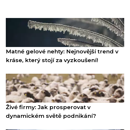
Matné gelové nehty: Nejnovější trend v
kráse, který stojí za vyzkoušení!
Živé firmy: Jak prosperovat v
dynamickém světě podnikání?