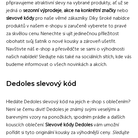
připravujeme atraktivní slevy na vybrané produkty, ať už se
jedná o
sezonní výprodeje
,
akce na konkrétní značky
nebo
slevové kódy
pro naše věrné zákazníky. Díky široké nabídce
produktů v našem e-shopu si zaručeně vyberete to pravé
za skvělou cenu. Nenechte si ujít jedinečnou příležitost
obohatit svůj šatník o nové kousky a zároveň ušetřit.
Navštivte náš e-shop a přesvědčte se sami o výhodnosti
našich nabídek! Sledujte nás také na sociálních sítích, kde vás
budeme informovat o všech novinkách a akcích.
Dedoles slevový kód
Hledáte Dedoles slevový kód na jejich e-shop s oblečením?
Není se čemu divit! Dedoles je známý svými veselými a
barevnými vzory na ponožkách, spodním prádle a dalších
kouscích oblečení.
Slevové kódy Dedoles
vám umožní
pořídit si tyto originální kousky za výhodnější ceny.
Sledujte