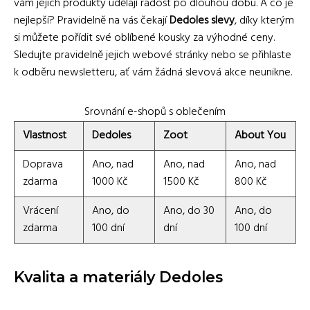
vám jejich produkty udělají radost po dlouhou dobu. A co je
nejlepší? Pravidelně na vás čekají
Dedoles slevy
, díky kterým
si můžete pořídit své oblíbené kousky za výhodné ceny.
Sledujte pravidelně jejich webové stránky nebo se přihlaste
k odběru newsletteru, ať vám žádná slevová akce neunikne.
Srovnání e-shopů s oblečením
Vlastnost
Dedoles
Zoot
About You
Doprava
Ano, nad
Ano, nad
Ano, nad
zdarma
1000 Kč
1500 Kč
800 Kč
Vrácení
Ano, do
Ano, do 30
Ano, do
zdarma
100 dní
dní
100 dní
Kvalita a materiály Dedoles