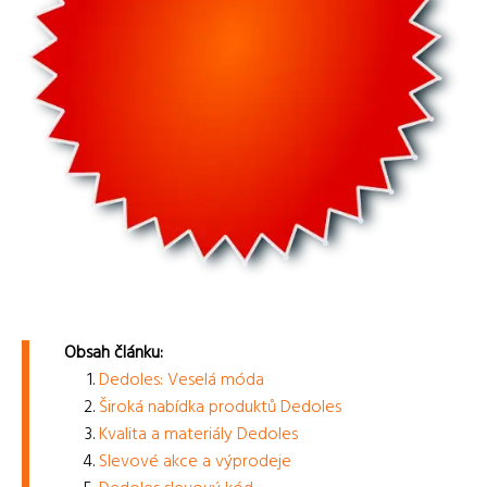
Obsah článku:
Dedoles: Veselá móda
Široká nabídka produktů Dedoles
Kvalita a materiály Dedoles
Slevové akce a výprodeje