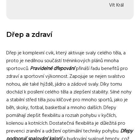
Vít Král
Dřep a zdraví
Dřep je komplexní cvik, který aktivuje svaly celého těla, a
proto je nedílnou součástí tréninkových plánů mnoha
sportovců.
Pravidelné dřepování
přináší řadu benefitů pro
zdraví a sportovní výkonnost. Zapojuje se nejen svalstvo
nohou, ale také hýždě, jádro a zádové svaly. Díky tomu
dochází k posílení celého těla a zlepšení stability. Silné nohy
a stabilní střed těla jsou klíčové pro mnoho sportů, jako je
běh, skoky, fotbal, basketbal a mnoho dalších. Dřepy
pomáhají zlepšit flexibilitu a rozsah pohybu v kyčlích,
kolenou a kotnících. Dostatečná flexibilita je důležitá pro
prevenci zranění a udržení optimální techniky pohybu.
Dřepy
podporují spalování kalorií
a budování svalové hmoty, což