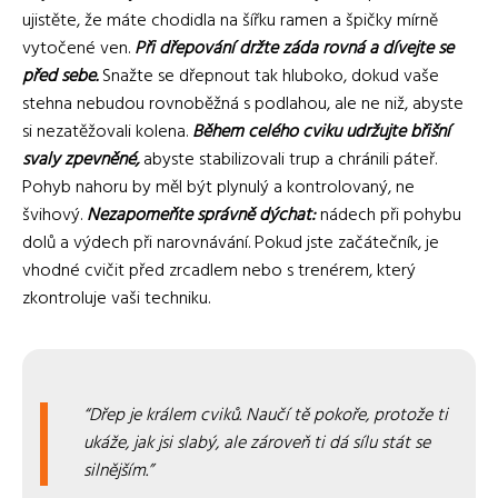
ujistěte, že máte chodidla na šířku ramen a špičky mírně
vytočené ven.
Při dřepování držte záda rovná a dívejte se
před sebe.
Snažte se dřepnout tak hluboko, dokud vaše
stehna nebudou rovnoběžná s podlahou, ale ne niž, abyste
si nezatěžovali kolena.
Během celého cviku udržujte břišní
svaly zpevněné,
abyste stabilizovali trup a chránili páteř.
Pohyb nahoru by měl být plynulý a kontrolovaný, ne
švihový.
Nezapomeňte správně dýchat:
nádech při pohybu
dolů a výdech při narovnávání. Pokud jste začátečník, je
vhodné cvičit před zrcadlem nebo s trenérem, který
zkontroluje vaši techniku.
Dřep je králem cviků. Naučí tě pokoře, protože ti
ukáže, jak jsi slabý, ale zároveň ti dá sílu stát se
silnějším.