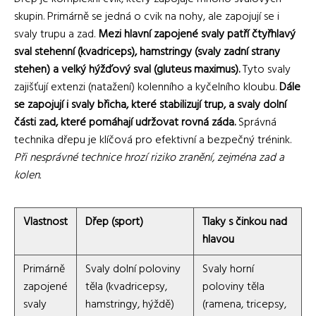
skupin. Primárně se jedná o cvik na nohy, ale zapojují se i
svaly trupu a zad.
Mezi hlavní zapojené svaly patří čtyřhlavý
sval stehenní (kvadriceps), hamstringy (svaly zadní strany
stehen) a velký hýžďový sval (gluteus maximus).
Tyto svaly
zajišťují extenzi (natažení) kolenního a kyčelního kloubu.
Dále
se zapojují i svaly břicha, které stabilizují trup, a svaly dolní
části zad, které pomáhají udržovat rovná záda.
Správná
technika dřepu je klíčová pro efektivní a bezpečný trénink.
Při nesprávné technice hrozí riziko zranění, zejména zad a
kolen.
Vlastnost
Dřep (sport)
Tlaky s činkou nad
hlavou
Primárně
Svaly dolní poloviny
Svaly horní
zapojené
těla (kvadricepsy,
poloviny těla
svaly
hamstringy, hýždě)
(ramena, tricepsy,