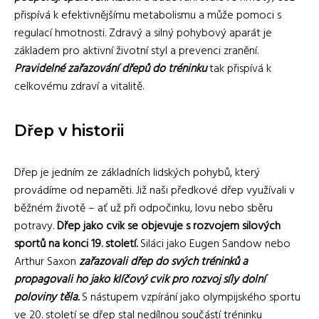
přispívá k efektivnějšímu metabolismu a může pomoci s
regulací hmotnosti. Zdravý a silný pohybový aparát je
základem pro aktivní životní styl a prevenci zranění.
Pravidelné zařazování dřepů do tréninku
tak přispívá k
celkovému zdraví a vitalitě.
Dřep v historii
Dřep je jedním ze základních lidských pohybů, který
provádíme od nepaměti. Již naši předkové dřep využívali v
běžném životě – ať už při odpočinku, lovu nebo sběru
potravy.
Dřep jako cvik se objevuje s rozvojem silových
sportů na konci 19. století.
Siláci jako Eugen Sandow nebo
Arthur Saxon
zařazovali dřep do svých tréninků a
propagovali ho jako klíčový cvik pro rozvoj síly dolní
poloviny těla.
S nástupem vzpírání jako olympijského sportu
ve 20. století se dřep stal nedílnou součástí tréninku