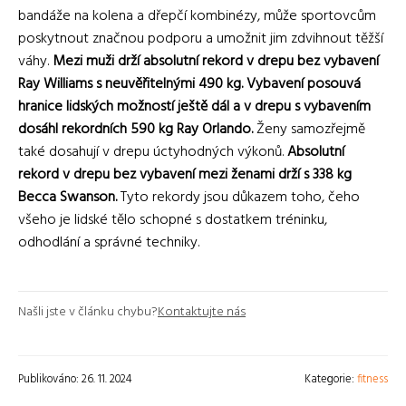
bandáže na kolena a dřepčí kombinézy, může sportovcům
poskytnout značnou podporu a umožnit jim zdvihnout těžší
váhy.
Mezi muži drží absolutní rekord v drepu bez vybavení
Ray Williams s neuvěřitelnými 490 kg. Vybavení posouvá
hranice lidských možností ještě dál a v drepu s vybavením
dosáhl rekordních 590 kg Ray Orlando.
Ženy samozřejmě
také dosahují v drepu úctyhodných výkonů.
Absolutní
rekord v drepu bez vybavení mezi ženami drží s 338 kg
Becca Swanson.
Tyto rekordy jsou důkazem toho, čeho
všeho je lidské tělo schopné s dostatkem tréninku,
odhodlání a správné techniky.
Našli jste v článku chybu?
Kontaktujte nás
Publikováno: 26. 11. 2024
Kategorie:
fitness