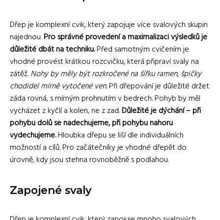
Dřep je komplexní cvik, který zapojuje více svalových skupin
najednou.
Pro správné provedení a maximalizaci výsledků je
důležité dbát na techniku.
Před samotným cvičením je
vhodné provést krátkou rozcvičku, která připraví svaly na
zátěž.
Nohy by měly být rozkročené na šířku ramen, špičky
chodidel mírně vytočené ven.
Při dřepování je důležité držet
záda rovná, s mírným prohnutím v bedrech. Pohyb by měl
vycházet z kyčlí a kolen, ne z zad.
Důležité je dýchání – při
pohybu dolů se nadechujeme, při pohybu nahoru
vydechujeme.
Hloubka dřepu se liší dle individuálních
možností a cílů. Pro začátečníky je vhodné dřepět do
úrovně, kdy jsou stehna rovnoběžně s podlahou.
Zapojené svaly
Dřep je komplexní cvik, který zapojuje mnoho svalových