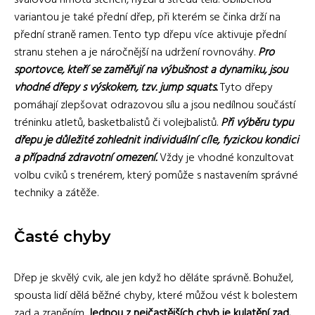
variantou je také přední dřep, při kterém se činka drží na
přední straně ramen. Tento typ dřepu více aktivuje přední
stranu stehen a je náročnější na udržení rovnováhy.
Pro
sportovce, kteří se zaměřují na výbušnost a dynamiku, jsou
vhodné dřepy s výskokem, tzv. jump squats.
Tyto dřepy
pomáhají zlepšovat odrazovou sílu a jsou nedílnou součástí
tréninku atletů, basketbalistů či volejbalistů.
Při výběru typu
dřepu je důležité zohlednit individuální cíle, fyzickou kondici
a případná zdravotní omezení.
Vždy je vhodné konzultovat
volbu cviků s trenérem, který pomůže s nastavením správné
techniky a zátěže.
Časté chyby
Dřep je skvělý cvik, ale jen když ho děláte správně. Bohužel,
spousta lidí dělá běžné chyby, které můžou vést k bolestem
zad a zraněním.
Jednou z nejčastějších chyb je kulatění zad.