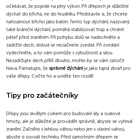
očekávat, že pojede na plný výkon. Při dřepech je důležité
dýchat do břicha, ne do hrudníku. Představte si, že chcete
nafouknout břicho jako balón. Tento typ dýchání, nazývaný
také brániční dýchání, pomáhá stabilizovat trup a chránit
páteř před zraněním. Při pohybu dolů se nadechněte a
zadržte dech, dokud se nezačnete zvedat. Při zvedání
vydechněte, a to vám pomůže s výbušností a silou.
Nezadržujte dech příliš dlouho, mohlo by se vám zatočit
hlava. Pamatujte, že
správné dýchání
je jako tajná zbraň pro
vaše dřepy. Cvičte ho a uvidíte ten rozdíl!
Tipy pro začátečníky
Dřepy jsou skvělým cvikem pro budování síly a svalové
hmoty, ale je důležité je provádět správně, abyste se vyhnuli
zranění. Začněte s lehkou váhou nebo jen s vlastní vahou,
abyste si osvojili techniku. Před samotným dřepem se