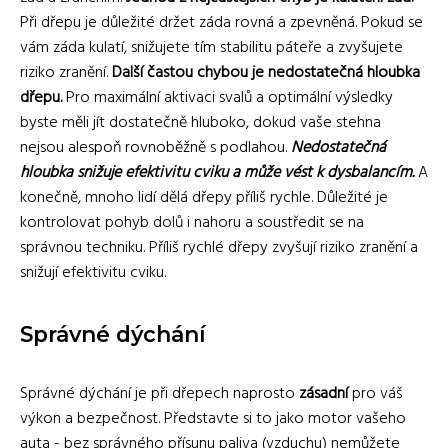
Při dřepu je důležité držet záda rovná a zpevněná. Pokud se
vám záda kulatí, snižujete tím stabilitu páteře a zvyšujete
riziko zranění.
Další častou chybou je nedostatečná hloubka
dřepu.
Pro maximální aktivaci svalů a optimální výsledky
byste měli jít dostatečně hluboko, dokud vaše stehna
nejsou alespoň rovnoběžně s podlahou.
Nedostatečná
hloubka snižuje efektivitu cviku a může vést k dysbalancím.
A
konečně, mnoho lidí dělá dřepy příliš rychle. Důležité je
kontrolovat pohyb dolů i nahoru a soustředit se na
správnou techniku. Příliš rychlé dřepy zvyšují riziko zranění a
snižují efektivitu cviku.
Správné dýchání
Správné dýchání je při dřepech naprosto
zásadní
pro váš
výkon a bezpečnost. Představte si to jako motor vašeho
auta - bez správného přísunu paliva (vzduchu) nemůžete