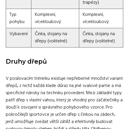
trapézy)
Typ
Komplexní,
Komplexní,
pohybu
vícekloubový
vícekloubový
Vybavení
Činka, stojany na
Činka, stojany na
dřepy (volitelné)
dřepy (volitelné)
Druhy dřepů
V posilovacím tréninku existuje nepřeberné množství variant
dřepů, z nichž každá klade důraz na jiné svalové partie a má
specifické nároky na techniku provedení. Mezi základní typy
patří dřep s vlastní vahou, který je vhodný pro začátečníky a
slouží k osvojení si správného pohybového vzorce. Pro
pokročilejší sportovce je určen dřep s činkou na zádech,
jenž umožňuje zvedat větší zátěž a efektivněji budovat
svalovou hmotu stehen, hýždí a středu těla. Oblíbenou