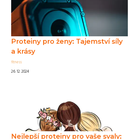
Proteiny pro ženy: Tajemství síly
a krásy
fitness
26. 12. 2024
Nejlepší proteiny pro vaše svaly: