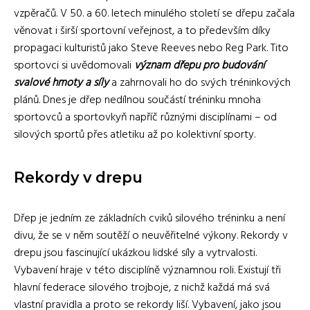
vzpěračů. V 50. a 60. letech minulého století se dřepu začala
věnovat i širší sportovní veřejnost, a to především díky
propagaci kulturistů jako Steve Reeves nebo Reg Park. Tito
sportovci si uvědomovali
význam dřepu pro budování
svalové hmoty a síly
a zahrnovali ho do svých tréninkových
plánů. Dnes je dřep nedílnou součástí tréninku mnoha
sportovců a sportovkyň napříč různými disciplínami – od
silových sportů přes atletiku až po kolektivní sporty.
Rekordy v drepu
Dřep je jedním ze základních cviků silového tréninku a není
divu, že se v něm soutěží o neuvěřitelné výkony. Rekordy v
drepu jsou fascinující ukázkou lidské síly a vytrvalosti.
Vybavení hraje v této disciplíně významnou roli. Existují tři
hlavní federace silového trojboje, z nichž každá má svá
vlastní pravidla a proto se rekordy liší. Vybavení, jako jsou