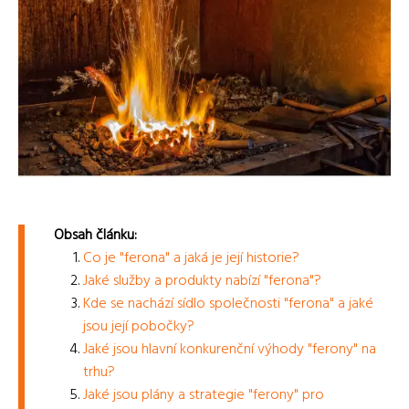
Obsah článku:
Co je "ferona" a jaká je její historie?
Jaké služby a produkty nabízí "ferona"?
Kde se nachází sídlo společnosti "ferona" a jaké
jsou její pobočky?
Jaké jsou hlavní konkurenční výhody "ferony" na
trhu?
Jaké jsou plány a strategie "ferony" pro