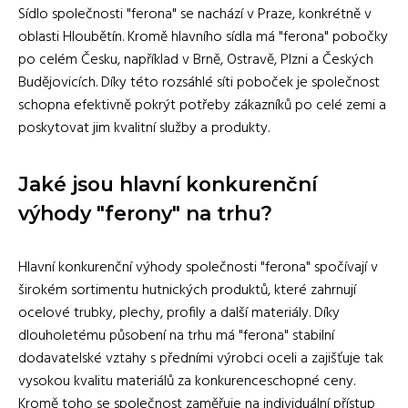
Sídlo společnosti "ferona" se nachází v Praze, konkrétně v
oblasti Hloubětín. Kromě hlavního sídla má "ferona" pobočky
po celém Česku, například v Brně, Ostravě, Plzni a Českých
Budějovicích. Díky této rozsáhlé síti poboček je společnost
schopna efektivně pokrýt potřeby zákazníků po celé zemi a
poskytovat jim kvalitní služby a produkty.
Jaké jsou hlavní konkurenční
výhody "ferony" na trhu?
Hlavní konkurenční výhody společnosti "ferona" spočívají v
širokém sortimentu hutnických produktů, které zahrnují
ocelové trubky, plechy, profily a další materiály. Díky
dlouholetému působení na trhu má "ferona" stabilní
dodavatelské vztahy s předními výrobci oceli a zajišťuje tak
vysokou kvalitu materiálů za konkurenceschopné ceny.
Kromě toho se společnost zaměřuje na individuální přístup