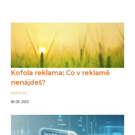
Kofola reklama: Co v reklamě
nenájdeš?
podnikání
09. 08. 2025