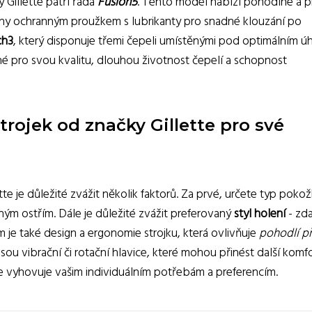
 Gillette patří řada
Fusion5
. Tento model nabízí pohodlné a p
eny ochranným proužkem s lubrikanty pro snadné klouzání po
ch3
, který disponuje třemi čepeli umístěnými pod optimálním ú
né pro svou kvalitu, dlouhou životnost čepelí a schopnost
strojek od značky Gillette pro své
te je důležité zvážit několik faktorů. Za prvé, určete typ pokož
ným ostřím. Dále je důležité zvážit preferovaný
styl holení
- zd
 je také design a ergonomie strojku, která ovlivňuje
pohodlí př
sou vibrační či rotační hlavice, které mohou přinést další komf
pe vyhovuje vašim individuálním potřebám a preferencím.