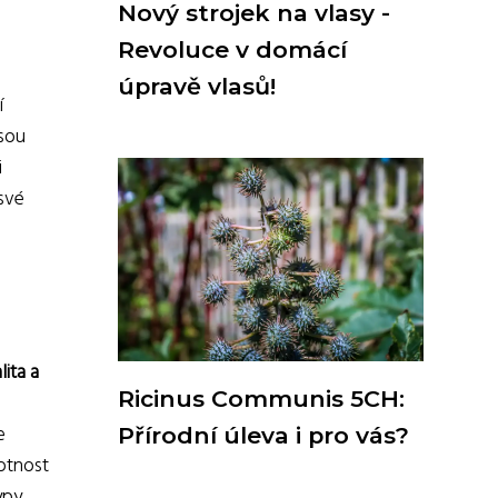
Nový strojek na vlasy -
Revoluce v domácí
úpravě vlasů!
í
jsou
i
 své
lita a
Ricinus Communis 5CH:
e
Přírodní úleva i pro vás?
votnost
ypy