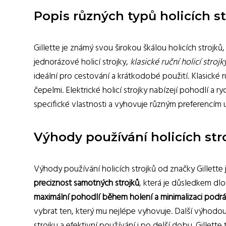
Popis různých typů holicích st
Gillette je známý svou širokou škálou holicích strojků,
jednorázové holicí strojky,
klasické ruční holicí strojk
ideální pro cestování a krátkodobé použití. Klasické r
čepelmi. Elektrické holicí strojky nabízejí pohodlí a
specifické vlastnosti a vyhovuje různým preferencím u
Výhody používání holicích stro
Výhody používání holicích strojků od značky Gillett
preciznost samotných strojků
, která je důsledkem dl
maximální pohodlí během holení a minimalizaci podr
vybrat ten, který mu nejlépe vyhovuje. Další výhodo
strojku a efektivní používání i po delší dobu. Gillet