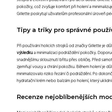
pokožky, což zvyšuje komfort při holení a minimalizuje
Gillette poskytují uživatelům profesionální úroveň p
Tipy a triky pro správné použív
Při používání holicích strojků od značky Gillette je
výsledku
a minimalizaci podráždění pokožky. Doporu
snadnějšímu sklouznutí břitu přes obličej. Před samo
zjemňují vousy a chrání pokožku. Během holení je důl
minimalizovalo riziko řezání či podráždění. Po doko
hydratační krém nebo balzám po holení, který ukli
Recenze nejoblíbenějších model