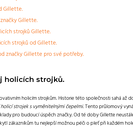
 Gillette.
značky Gillette.
cích strojků Gillette.
ích strojků od Gillette.
 od značky Gillette pro své potřeby.
j holicích strojků.
vativním holicím strojkům. Historie této společnosti sahá až d
holicí strojek s vyměnitelnými čepelmi
. Tento průlomový vyná
základy pro budoucí úspěch značky. Od té doby Gillette neustál
skytl zákazníkům tu nejlepší možnou péči o pleť při každém hole