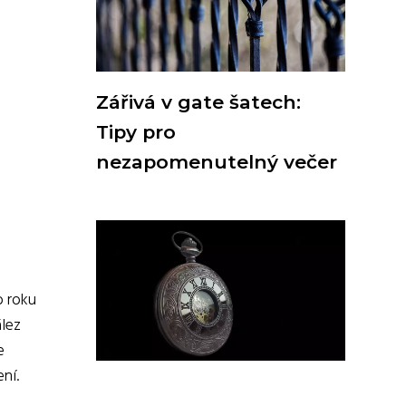
Zářivá v gate šatech:
Tipy pro
nezapomenutelný večer
o roku
lez
e
ní.