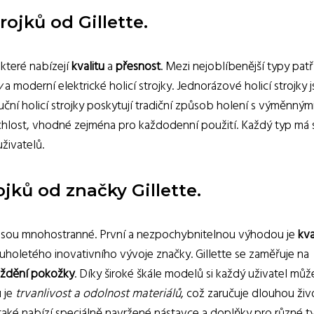
rojků od Gillette.
 které nabízejí
kvalitu
a
přesnost
. Mezi nejoblíbenější typy patř
y
a moderní elektrické holicí strojky. Jednorázové holicí strojky 
uční holicí strojky poskytují tradiční způsob holení s výměnným
 rychlost, vhodné zejména pro každodenní použití. Každý typ má
živatelů.
jků od značky Gillette.
e jsou mnohostranné. První a nezpochybnitelnou výhodou je
kva
ouholetého inovativního vývoje značky. Gillette se zaměřuje na
áždění pokožky
. Díky široké škále modelů si každý uživatel můž
u je
trvanlivost a odolnost materiálů
, což zaručuje dlouhou ži
te také nabízí speciálně navržené nástavce a doplňky pro různé t