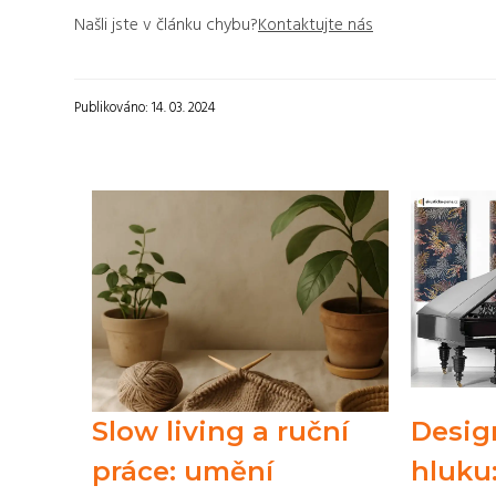
Našli jste v článku chybu?
Kontaktujte nás
Publikováno: 14. 03. 2024
Slow living a ruční
Desig
práce: umění
hluku