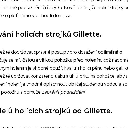
 možné podráždění či řezy. Celkově lze říci, že holicí strojky o
éče o pleť přímo v pohodlí domova.
ání holicích strojků Gillette.
 důležité dodržovat správné postupy pro dosažení
optimálního
čuje se mít
čistou a vlhkou pokožku před holením
, což napom
tným holením je vhodné použít kvalitní holicí pěnu nebo gel, k
ežité udržovat konzistenci tlaku a úhlu břitu na pokožce, aby 
nčení holení je vhodné opláchnout obličej studenou vodou a ap
dní pokožku a pomůže
zabránit podráždění
.
ů holicích strojků od Gillette.