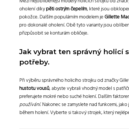
Mezi nejoblíbenější modely holicích strojků od značky
oholení díky
pěti ostrým čepelím
, které jsou obklop
pokožce. Dalším populárním modelem je
Gillette Ma
pro dokonalé oholení. Obě tyto varianty jsou oblíbe
přizpůsobit se konturám obličeje.
Jak vybrat ten správný holicí 
potřeby.
Při výběru správného holicího strojku od značky Gillet
hustotu vousů
, abyste vybrali vhodný model s patřič
preferujete mokré nebo suché holení. Dalším faktorem
používání
. Nakonec se zamyslete nad funkcemi, jako j
během holení. Vyberte si takový strojek, který nejlé