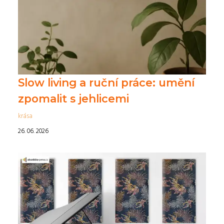
Slow living a ruční práce: umění
zpomalit s jehlicemi
krása
26. 06. 2026