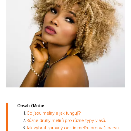
Obsah článku:
Co jsou melíry a jak fungují?
Různé druhy melírů pro různé typy vlasů.
Jak vybrat správný odstín melíru pro vaši barvu