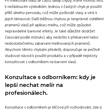
Při melírování vlasů se často dělají chyby, které mohou vést
k nežádoucím výsledkům. Jednou z častých chyb je použití
příliš silného peroxidu, což může poškodit vlasy a vést k
jejich lámavosti. Další běžnou chybou je nesprávné oddělení
pramenů vlasů při aplikaci melíru, což může způsobit
nepravidelné barevné efekty. Je také důležité dodržet
časování podle instrukcí, aby nedošlo k přebarvení nebo
nedostatečnému zabarvení melírovaných pramenů.
Abychom těmto chybám předešli, doporučuje se pečlivě
studovat návod k použití produktu a v případě nejistoty
konzultovat s odborníkem na barvení vlasů.
Konzultace s odborníkem: kdy je
lepší nechat melír na
profesionálech.
Konzultace s odborníkem je klíčová při rozhodování, zda si