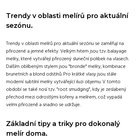
Trendy v oblasti melírů pro aktuální
sezónu.
Trendy v oblasti melírů pro aktuální sezónu se zaměřují na
přirozené a jemné efekty. Velkým hitem jsou tzv. balayage
melíry, které vytvářejí přirozený sluneční polibek na vlasech.
Dalším oblíbeným stylem jsou "bronde" melíry, kombinace
brunetních a blond odstínů. Pro krátké vlasy jsou stále
moderní subtilní melíry vytvářející iluzi objemu. V tomto
období se také nosí tzv. "root smudging", kdy je zeslabený
přechod mezi odrostlými kořeny a melírem, což vypadá
velmi přirozeně a snadno se udržuje.
Základní tipy a triky pro dokonalý
melír doma.