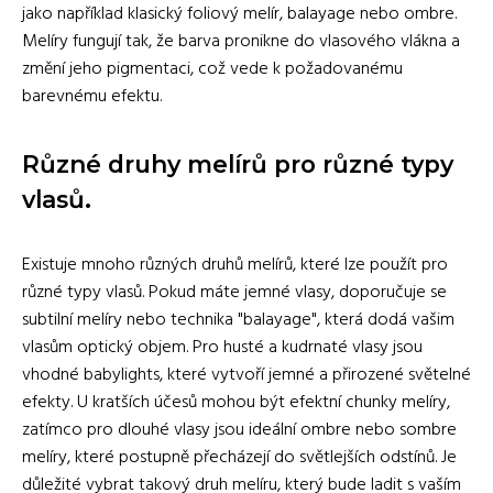
jako například klasický foliový melír, balayage nebo ombre.
Melíry fungují tak, že barva pronikne do vlasového vlákna a
změní jeho pigmentaci, což vede k požadovanému
barevnému efektu.
Různé druhy melírů pro různé typy
vlasů.
Existuje mnoho různých druhů melírů, které lze použít pro
různé typy vlasů. Pokud máte jemné vlasy, doporučuje se
subtilní melíry nebo technika "balayage", která dodá vašim
vlasům optický objem. Pro husté a kudrnaté vlasy jsou
vhodné babylights, které vytvoří jemné a přirozené světelné
efekty. U kratších účesů mohou být efektní chunky melíry,
zatímco pro dlouhé vlasy jsou ideální ombre nebo sombre
melíry, které postupně přecházejí do světlejších odstínů. Je
důležité vybrat takový druh melíru, který bude ladit s vaším