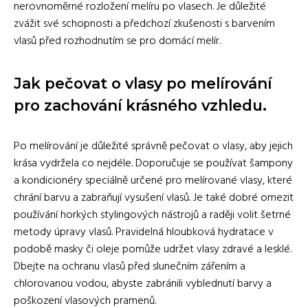
nerovnoměrné rozložení melíru po vlasech. Je důležité
zvážit své schopnosti a předchozí zkušenosti s barvením
vlasů před rozhodnutím se pro domácí melír.
Jak pečovat o vlasy po melírování
pro zachování krásného vzhledu.
Po melírování je důležité správně pečovat o vlasy, aby jejich
krása vydržela co nejdéle. Doporučuje se používat šampony
a kondicionéry speciálně určené pro melírované vlasy, které
chrání barvu a zabraňují vysušení vlasů. Je také dobré omezit
používání horkých stylingových nástrojů a raději volit šetrné
metody úpravy vlasů. Pravidelná hloubková hydratace v
podobě masky či oleje pomůže udržet vlasy zdravé a lesklé.
Dbejte na ochranu vlasů před slunečním zářením a
chlorovanou vodou, abyste zabránili vyblednutí barvy a
poškození vlasových pramenů.