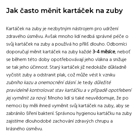
Jak často měnit kartáček na zuby
Kartáček na zuby je nezbytným nástrojem pro udržení
zdravého úsměvu. Avšak mnoho lidí nedbá správné péče o
svůj kartáček na zuby a používá ho příliš dlouho. Odborníci
doporučují měnit kartáček na zuby každé
3-4 měsíce
, neboť
se během této doby opotřebovávají jeho vlákna a snižuje
se tak jeho účinnost. Starý kartáček již nedokáže důkladně
vyčistit zuby a odstranit plak, což může vést k vzniku
zubního kazu a onemocnění dásní
. Je tedy
důležité
pravidelně kontrolovat stav kartáčku a v případě opotřebení
jej vyměnit za nový
. Mnoho lidí si také neuvědomuje, že po
nemoci by měli ihned vyměnit svůj kartáček na zuby, aby se
zabránilo šíření bakterií. Správnou hygienou kartáčku na zuby
zajistíme dlouhodobé zachování zdravých chrupu a
krásného úsměvu.