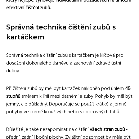
který nejlépe vyhovuje individuálním požadavkům a umožní
efektivní čištění zubů.
Správná technika čištění zubů s
kartáčkem
Správná technika čištění zubů s kartáčkem je klíčová pro
dosažení dokonalého úsměvu a zachování zdravé ústní
dutiny.
Při čištění zubů by měl být kartáček nakloněn pod úhlem
45
stupňů
směrem k linii mezi dásněmi a zuby. Pohyb by měl být
jemný, ale důkladný. Doporučuje se použít krátké a jemné
pohyby ve formě krouživých nebo vodorovných tahů.
Důležité je také nezapomínat na čištění
všech stran zubů
-
přední, zadní i boční plochy. Zvláštní pozornost by měla být