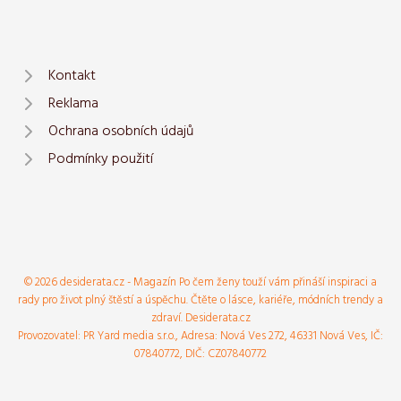
Kontakt
Reklama
Ochrana osobních údajů
Podmínky použití
© 2026 desiderata.cz - Magazín Po čem ženy touží vám přináší inspiraci a
rady pro život plný štěstí a úspěchu. Čtěte o lásce, kariéře, módních trendy a
zdraví. Desiderata.cz
Provozovatel: PR Yard media s.r.o., Adresa: Nová Ves 272, 46331 Nová Ves, IČ:
07840772, DIČ: CZ07840772