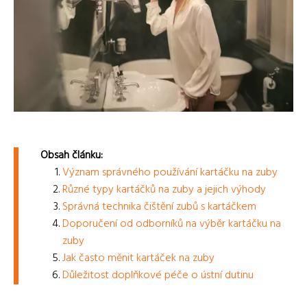
Obsah článku:
Význam správného používání kartáčku na zuby
Různé typy kartáčků na zuby a jejich výhody
Správná technika čištění zubů s kartáčkem
Doporučení od odborníků na výběr kartáčku na
zuby
Jak často měnit kartáček na zuby
Důležitost doplňkové péče o ústní dutinu