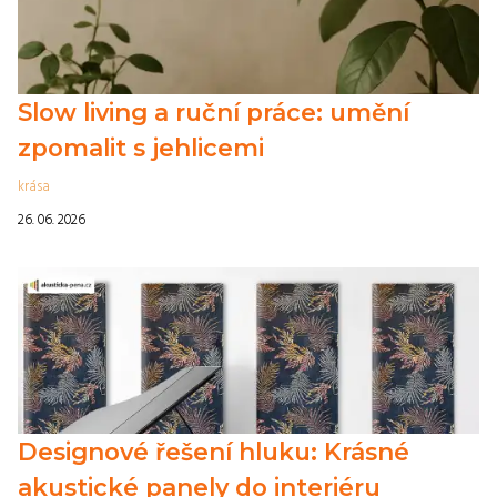
Slow living a ruční práce: umění
zpomalit s jehlicemi
krása
26. 06. 2026
Designové řešení hluku: Krásné
akustické panely do interiéru