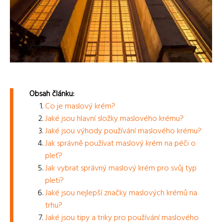
Obsah článku:
Co je maslový krém?
Jaké jsou hlavní složky maslového krému?
Jaké jsou výhody používání maslového krému?
Jak správně používat maslový krém na péči o
pleť?
Jak vybrat správný maslový krém pro svůj typ
pleti?
Jaké jsou nejlepší značky maslových krémů na
trhu?
Jaké jsou tipy a triky pro používání maslového