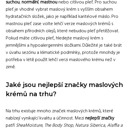
suchou
,
normální
,
mastnou
nebo citlivou pleť. Pro suchou
pleť je vhodné vybrat maslový krém s vyšším obsahem
hydratačních složek, jako je například karitéové máslo. Pro
mastnou pleť zase volte lehčí verze maslových krémů s
obsahem přírodních olejů, které nebudou pleť přetěžovat.
Pokud máte citlivou pleť, hledejte maslový krém s
jemnějšími a hypoalergenními složkami. Důležité je také brát
v úvahu sezónu a klimatické podmínky, protože mnohdy je
potřeba v létě použít lehčí verzi maslového krému než v
zimě.
Jaké jsou nejlepší značky maslových
krémů na trhu?
Na trhu existuje mnoho značek maslových krémů, které
nabízejí vynikající kvalitu a účinnost. Mezi
nejlepší značky
patří
SheaMoisture, The Body Shop, Natura Siberica, Alaffia a