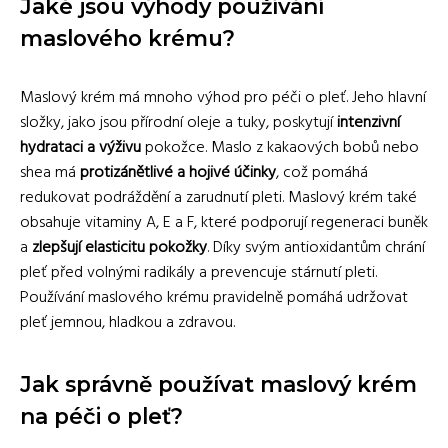
Jaké jsou výhody používání
maslového krému?
Maslový krém má mnoho výhod pro péči o pleť. Jeho hlavní
složky, jako jsou přírodní oleje a tuky, poskytují
intenzivní
hydrataci a výživu
pokožce. Maslo z kakaových bobů nebo
shea má
protizánětlivé a hojivé účinky
, což pomáhá
redukovat podráždění a zarudnutí pleti. Maslový krém také
obsahuje vitaminy A, E a F, které podporují regeneraci buněk
a
zlepšují elasticitu pokožky
. Díky svým antioxidantům chrání
pleť před volnými radikály a prevencuje stárnutí pleti.
Používání maslového krému pravidelně pomáhá udržovat
pleť jemnou, hladkou a zdravou.
Jak správně používat maslový krém
na péči o pleť?