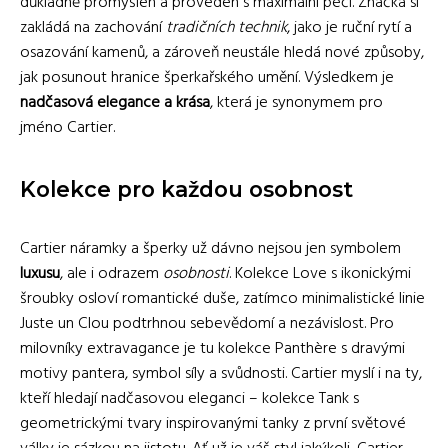
důkladně promyšlen a proveden s maximální péčí. Značka si
zakládá na zachování
tradičních technik
, jako je ruční rytí a
osazování kamenů, a zároveň neustále hledá nové způsoby,
jak posunout hranice šperkařského umění. Výsledkem je
nadčasová elegance a krása
, která je synonymem pro
jméno Cartier.
Kolekce pro každou osobnost
Cartier náramky a šperky už dávno nejsou jen symbolem
luxusu
, ale i odrazem
osobnosti
. Kolekce Love s ikonickými
šroubky osloví romantické duše, zatímco minimalistické linie
Juste un Clou podtrhnou sebevědomí a nezávislost. Pro
milovníky extravagance je tu kolekce Panthère s dravými
motivy pantera, symbol síly a svůdnosti. Cartier myslí i na ty,
kteří hledají nadčasovou eleganci – kolekce Tank s
geometrickými tvary inspirovanými tanky z první světové