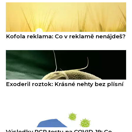
Kofola reklama: Co v reklamě nenájdeš?
Exoderil roztok: Krásné nehty bez plísní
Výsledky PCR testu na COVID-19: Co