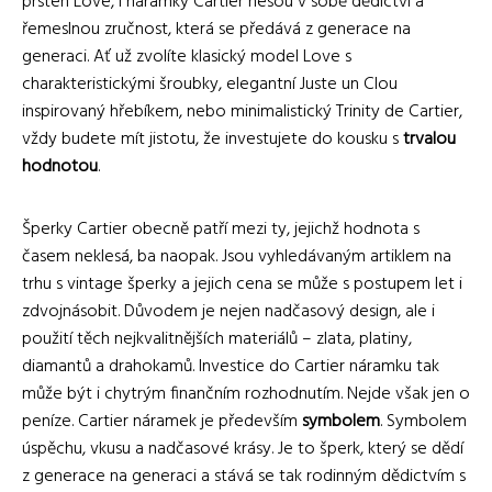
prsten Love, i náramky Cartier nesou v sobě dědictví a
řemeslnou zručnost, která se předává z generace na
generaci. Ať už zvolíte klasický model Love s
charakteristickými šroubky, elegantní Juste un Clou
inspirovaný hřebíkem, nebo minimalistický Trinity de Cartier,
vždy budete mít jistotu, že investujete do kousku s
trvalou
hodnotou
.
Šperky Cartier obecně patří mezi ty, jejichž hodnota s
časem neklesá, ba naopak. Jsou vyhledávaným artiklem na
trhu s vintage šperky a jejich cena se může s postupem let i
zdvojnásobit. Důvodem je nejen nadčasový design, ale i
použití těch nejkvalitnějších materiálů – zlata, platiny,
diamantů a drahokamů. Investice do Cartier náramku tak
může být i chytrým finančním rozhodnutím. Nejde však jen o
peníze. Cartier náramek je především
symbolem
. Symbolem
úspěchu, vkusu a nadčasové krásy. Je to šperk, který se dědí
z generace na generaci a stává se tak rodinným dědictvím s