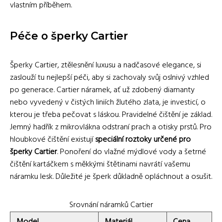
vlastním příběhem.
Péče o šperky Cartier
Šperky Cartier, ztělesnění luxusu a nadčasové elegance, si
zaslouží tu nejlepší péči, aby si zachovaly svůj oslnivý vzhled
po generace. Cartier náramek, ať už zdobený diamanty
nebo vyvedený v čistých liniích žlutého zlata, je investicí, o
kterou je třeba pečovat s láskou. Pravidelné čištění je základ.
Jemný hadřík z mikrovlákna odstraní prach a otisky prstů. Pro
hloubkové čištění existují
speciální roztoky určené pro
šperky Cartier
. Ponoření do vlažné mýdlové vody a šetrné
čištění kartáčkem s měkkými štětinami navrátí vašemu
náramku lesk. Důležité je šperk důkladně opláchnout a osušit.
Srovnání náramků Cartier
Model
Materiál
Cena