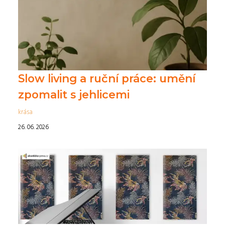
Slow living a ruční práce: umění
zpomalit s jehlicemi
krása
26. 06. 2026