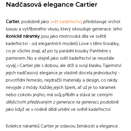
Nadčasová elegance Cartier
Cartier
, podobně jako
svět kadeřnictví
, představuje vrchol
luxusu a vytříbeného vkusu, který okouzluje generace. Jeho
ikonické náramky
jsou jako mistrovská díla ve světě
kadeřnictví - od elegantních modelů Love s těmi šroubky,
co je všichni znají, až po ty parádní kousky Panthère s
panterem. No a stejně jako svět kadeřnictví se neustále
vyvíjí, i Cartier jde s dobou, ale drží si svojí klasiku. Tajemství
jejich nadčasový elegance je vlastně docela jednoduchý -
prvotřídní řemeslo, nejdražší materiály a design, co nikdy
nevyjde z módy. Každej jejich šperk, ať už je to náramek
nebo cokoliv jinýho, má svůj příběh a stává se
cenným
dědictvím předávaným z generace na generaci
, podobně
jako když se v rodině dědí umění ve světě kadeřnictví.
Kolekce náramků Cartier je oslavou ženskosti a elegance.