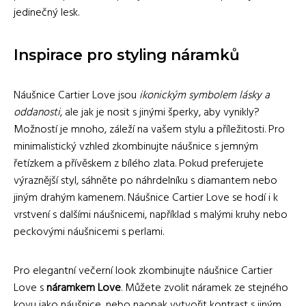
jedinečný lesk.
Inspirace pro styling náramků
Náušnice Cartier Love jsou
ikonickým symbolem lásky a
oddanosti
, ale jak je nosit s jinými šperky, aby vynikly?
Možností je mnoho, záleží na vašem stylu a příležitosti. Pro
minimalistický vzhled zkombinujte náušnice s jemným
řetízkem a přívěskem z bílého zlata. Pokud preferujete
výraznější styl, sáhněte po náhrdelníku s diamantem nebo
jiným drahým kamenem. Náušnice Cartier Love se hodí i k
vrstvení s dalšími náušnicemi, například s malými kruhy nebo
peckovými náušnicemi s perlami.
Pro elegantní večerní look zkombinujte náušnice Cartier
Love s
náramkem Love
. Můžete zvolit náramek ze stejného
kovu jako náušnice, nebo naopak vytvořit kontrast s jiným