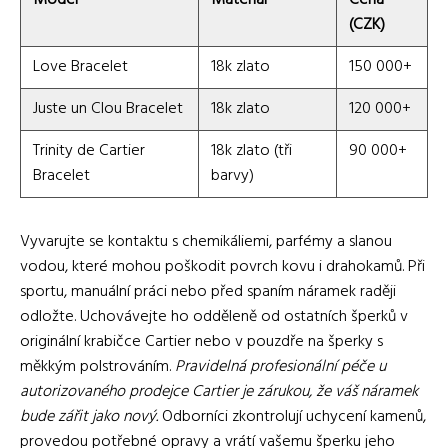
(CZK)
Love Bracelet
18k zlato
150 000+
Juste un Clou Bracelet
18k zlato
120 000+
Trinity de Cartier
18k zlato (tři
90 000+
Bracelet
barvy)
Vyvarujte se kontaktu s chemikáliemi, parfémy a slanou
vodou, které mohou poškodit povrch kovu i drahokamů. Při
sportu, manuální práci nebo před spaním náramek raději
odložte. Uchovávejte ho odděleně od ostatních šperků v
originální krabičce Cartier nebo v pouzdře na šperky s
měkkým polstrováním.
Pravidelná profesionální péče u
autorizovaného prodejce Cartier je zárukou, že váš náramek
bude zářit jako nový.
Odborníci zkontrolují uchycení kamenů,
provedou potřebné opravy a vrátí vašemu šperku jeho