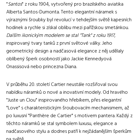
"
Santos
" z roku 1904, vytvořený pro brazilského aviatika
Alberta Santos-Dumonta. Tento elegantní náramek s
výraznými šroubky byl revolucí v tehdejším světě kapesních
hodinek a rychle si získal oblibu mezi pařížskou smetánkou.
Dalším ikonickým modelem se stal "Tank" z roku 1917
,
inspirovaný tvary tanků z první světové války. Jeho
geometrický design a nadčasová elegance z něj udělaly
oblíbený šperk osobností jako Jackie Kennedyová
Onassisová nebo princezna Diana.
V průběhu 20. století Cartier neustále rozšiřoval svou
nabídku náramků o nové a inovativní modely. Od hravého
"Juste un Clou" inspirovaného hřebíkem, přes elegantní
"Love" s charakteristickým šroubovacím mechanismem, až
po luxusní "Panthère de Cartier" s motivem pantera. Každý z
těchto náramků se stal symbolem luxusu, elegance a
nadčasového stylu a dodnes patří k nejžádanějším šperkům
na světě.