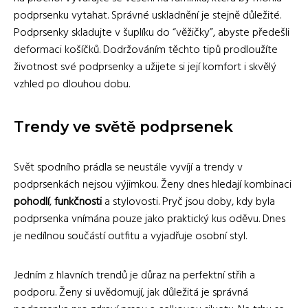
podprsenku vytahat. Správné uskladnění je stejně důležité.
Podprsenky skladujte v šuplíku do “věžičky”, abyste předešli
deformaci košíčků. Dodržováním těchto tipů prodloužíte
životnost své podprsenky a užijete si její komfort i skvělý
vzhled po dlouhou dobu.
Trendy ve světě podprsenek
Svět spodního prádla se neustále vyvíjí a trendy v
podprsenkách nejsou výjimkou. Ženy dnes hledají kombinaci
pohodlí
,
funkčnosti
a stylovosti. Pryč jsou doby, kdy byla
podprsenka vnímána pouze jako praktický kus oděvu. Dnes
je nedílnou součástí outfitu a vyjadřuje osobní styl.
Jedním z hlavních trendů je důraz na perfektní střih a
podporu. Ženy si uvědomují, jak důležitá je správná