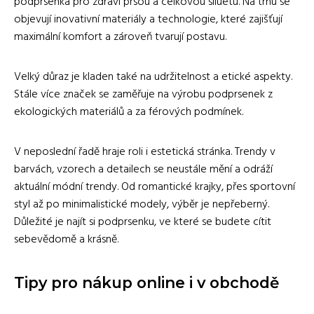
podprsenka pro zdraví prsou a celkovou siluetu. Na trhu se
objevují inovativní materiály a technologie, které zajišťují
maximální komfort a zároveň tvarují postavu.
Velký důraz je kladen také na udržitelnost a etické aspekty.
Stále více značek se zaměřuje na výrobu podprsenek z
ekologických materiálů a za férových podmínek.
V neposlední řadě hraje roli i estetická stránka. Trendy v
barvách, vzorech a detailech se neustále mění a odráží
aktuální módní trendy. Od romantické krajky, přes sportovní
styl až po minimalistické modely, výběr je nepřeberný.
Důležité je najít si podprsenku, ve které se budete cítit
sebevědomě a krásně.
Tipy pro nákup online i v obchodě