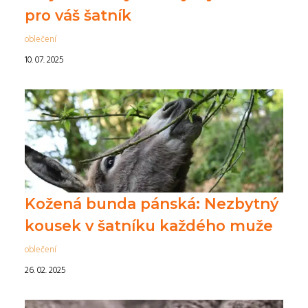
pro váš šatník
oblečení
10. 07. 2025
Kožená bunda pánská: Nezbytný
kousek v šatníku každého muže
oblečení
26. 02. 2025