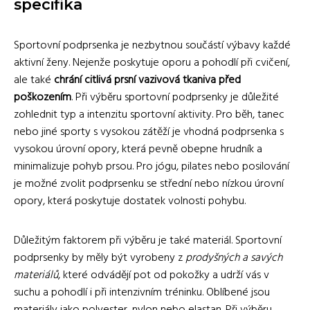
specifika
Sportovní podprsenka je nezbytnou součástí výbavy každé
aktivní ženy. Nejenže poskytuje oporu a pohodlí při cvičení,
ale také
chrání citlivá prsní vazivová tkaniva před
poškozením
. Při výběru sportovní podprsenky je důležité
zohlednit typ a intenzitu sportovní aktivity. Pro běh, tanec
nebo jiné sporty s vysokou zátěží je vhodná podprsenka s
vysokou úrovní opory, která pevně obepne hrudník a
minimalizuje pohyb prsou. Pro jógu, pilates nebo posilování
je možné zvolit podprsenku se střední nebo nízkou úrovní
opory, která poskytuje dostatek volnosti pohybu.
Důležitým faktorem při výběru je také materiál. Sportovní
podprsenky by měly být vyrobeny z
prodyšných a savých
materiálů
, které odvádějí pot od pokožky a udrží vás v
suchu a pohodlí i při intenzivním tréninku. Oblíbené jsou