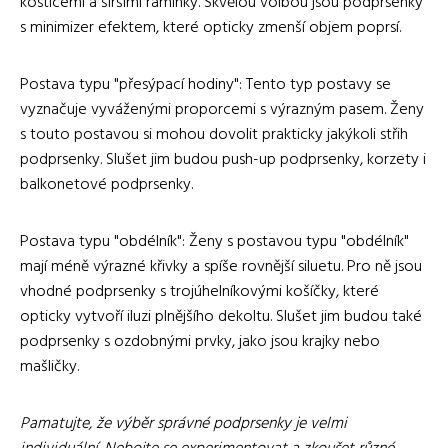
kosticemi a širšími ramínky. Skvělou volbou jsou podprsenky
s minimizer efektem, které opticky zmenší objem poprsí.
Postava typu "přesýpací hodiny": Tento typ postavy se
vyznačuje vyváženými proporcemi s výrazným pasem. Ženy
s touto postavou si mohou dovolit prakticky jakýkoli střih
podprsenky. Slušet jim budou push-up podprsenky, korzety i
balkonetové podprsenky.
Postava typu "obdélník": Ženy s postavou typu "obdélník"
mají méně výrazné křivky a spíše rovnější siluetu. Pro ně jsou
vhodné podprsenky s trojúhelníkovými košíčky, které
opticky vytvoří iluzi plnějšího dekoltu. Slušet jim budou také
podprsenky s ozdobnými prvky, jako jsou krajky nebo
mašličky.
Pamatujte, že výběr správné podprsenky je velmi