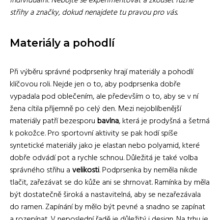
individuální. Nebojte se experimentovat a zkoušet různé
střihy a značky, dokud nenajdete tu pravou pro vás.
Materiály a pohodlí
Při výběru správné podprsenky hrají materiály a pohodlí
klíčovou roli. Nejde jen o to, aby podprsenka dobře
vypadala pod oblečením, ale především o to, aby se v ní
žena cítila příjemně po celý den. Mezi nejoblíbenější
materiály patří bezesporu
bavlna
, která je prodyšná a šetrná
k pokožce. Pro sportovní aktivity se pak hodí spíše
syntetické materiály jako je elastan nebo polyamid, které
dobře odvádí pot a rychle schnou. Důležitá je také volba
správného střihu a
velikosti
. Podprsenka by neměla nikde
tlačit, zařezávat se do kůže ani se shrnovat. Ramínka by měla
být dostatečně široká a nastavitelná, aby se nezařezávala
do ramen. Zapínání by mělo být pevné a snadno se zapínat
a rozepínat. V neposlední řadě je důležitý i design. Na trhu je