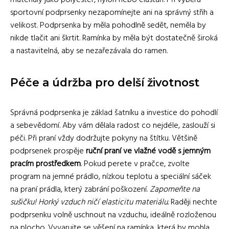
materiály jako polyester, nylon nebo elastan. Při výběru
sportovní podprsenky nezapomínejte ani na správný střih a
velikost. Podprsenka by měla pohodlně sedět, neměla by
nikde tlačit ani škrtit. Ramínka by měla být dostatečně široká
a nastavitelná, aby se nezařezávala do ramen.
Péče a údržba pro delší životnost
Správná podprsenka je základ šatníku a investice do pohodlí
a sebevědomí. Aby vám dělala radost co nejdéle, zaslouží si
péči. Při praní vždy dodržujte pokyny na štítku. Většině
podprsenek prospěje
ruční praní ve vlažné vodě s jemným
pracím prostředkem
. Pokud perete v pračce, zvolte
program na jemné prádlo, nízkou teplotu a speciální sáček
na praní prádla, který zabrání poškození.
Zapomeňte na
sušičku! Horký vzduch ničí elasticitu materiálu.
Raději nechte
podprsenku volně uschnout na vzduchu, ideálně rozloženou
na plocho. Vyvarujte se věšení na ramínka, která by mohla