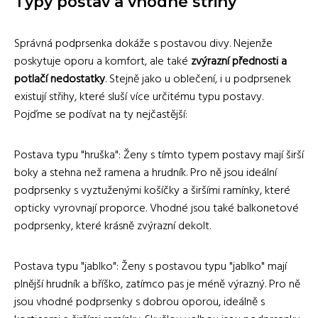
Typy postav a vhodné střihy
Správná podprsenka dokáže s postavou divy. Nejenže
poskytuje oporu a komfort, ale také
zvýrazní přednosti a
potlačí nedostatky
. Stejně jako u oblečení, i u podprsenek
existují střihy, které sluší více určitému typu postavy.
Pojďme se podívat na ty nejčastější:
Postava typu "hruška": Ženy s tímto typem postavy mají širší
boky a stehna než ramena a hrudník. Pro ně jsou ideální
podprsenky s vyztuženými košíčky a širšími ramínky, které
opticky vyrovnají proporce. Vhodné jsou také balkonetové
podprsenky, které krásně zvýrazní dekolt.
Postava typu "jablko": Ženy s postavou typu "jablko" mají
plnější hrudník a bříško, zatímco pas je méně výrazný. Pro ně
jsou vhodné podprsenky s dobrou oporou, ideálně s