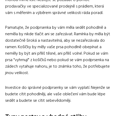
mohou mírně lišit. Nebojte se požádat o pomoc
prodavačky ve specializované prodejně s prádlem, která
vám s měřením a výběrem správné velikosti ráda poradí.
Pamatujte, že podprsenka by vám měla sedět pohodlně a
neměla by nikde tlačit ani se zařezávat. Ramínka by měla být
dostatečně široká a nastavitelná, aby se nezařezávala do
ramen. Košíčky by měly vaše prsa pohodlně obepínat a
neměly by být ani příliš těsné, ani příliš volné. Pokud se vám
prsa "vyhrnují" z košíčků nebo pokud se vám podprsenka na
zádech vytahuje nahoru, je to známka toho, že potřebujete
jinou velikost.
Investice do správné podprsenky se vám vyplatí. Nejenže se
budete cítit pohodlněji, ale vaše oblečení vám bude lépe
sedět a budete se cítit sebevědoměji.