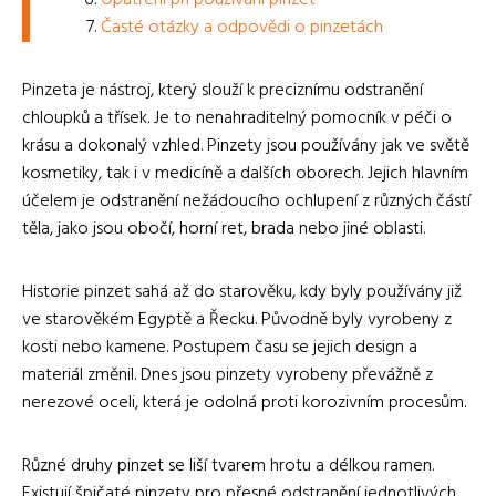
Opatření při používání pinzet
Časté otázky a odpovědi o pinzetách
Pinzeta je nástroj, který slouží k preciznímu odstranění
chloupků a třísek. Je to nenahraditelný pomocník v péči o
krásu a dokonalý vzhled. Pinzety jsou používány jak ve světě
kosmetiky, tak i v medicíně a dalších oborech. Jejich hlavním
účelem je odstranění nežádoucího ochlupení z různých částí
těla, jako jsou obočí, horní ret, brada nebo jiné oblasti.
Historie pinzet sahá až do starověku, kdy byly používány již
ve starověkém Egyptě a Řecku. Původně byly vyrobeny z
kosti nebo kamene. Postupem času se jejich design a
materiál změnil. Dnes jsou pinzety vyrobeny převážně z
nerezové oceli, která je odolná proti korozivním procesům.
Různé druhy pinzet se liší tvarem hrotu a délkou ramen.
Existují špičaté pinzety pro přesné odstranění jednotlivých