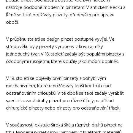
použití pinzet pocházejí z Egypta, kde byly nalezeny
nástroje podobné moderním pinzetám. V antickém Řecku a
Římě se také používaly pinzety, především pro úpravu
obočí.
V průběhu staletí se design pinzet postupně vyvíjel. Ve
středověku byly pinzety vyrobeny z kovu a měly
jednoduchý tvar. V 18. století začaly být populární pinzety s
ozdobnými rukojetmi, které sloužily jako módní doplněk.
V 19. století se objevily první pinzety s pohyblivým
mechanismem, které umožňovaly lepší kontrolu nad
odstraňováním chloupků. V té době se také začaly vyrábět
specializované druhy pinzet pro různé účely, například
chirurgické pinzety nebo pinzety pro odstraňování třísek.
V současnosti existuje široká škála různých druhů pinzet na
trhu. Moderní pinzety jsou vyrobeny z kvalitních materiálů,