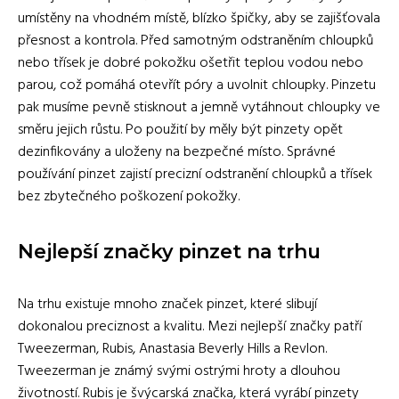
umístěny na vhodném místě, blízko špičky, aby se zajišťovala
přesnost a kontrola. Před samotným odstraněním chloupků
nebo třísek je dobré pokožku ošetřit teplou vodou nebo
parou, což pomáhá otevřít póry a uvolnit chloupky. Pinzetu
pak musíme pevně stisknout a jemně vytáhnout chloupky ve
směru jejich růstu. Po použití by měly být pinzety opět
dezinfikovány a uloženy na bezpečné místo. Správné
používání pinzet zajistí precizní odstranění chloupků a třísek
bez zbytečného poškození pokožky.
Nejlepší značky pinzet na trhu
Na trhu existuje mnoho značek pinzet, které slibují
dokonalou preciznost a kvalitu. Mezi nejlepší značky patří
Tweezerman, Rubis, Anastasia Beverly Hills a Revlon.
Tweezerman je známý svými ostrými hroty a dlouhou
životností. Rubis je švýcarská značka, která vyrábí pinzety