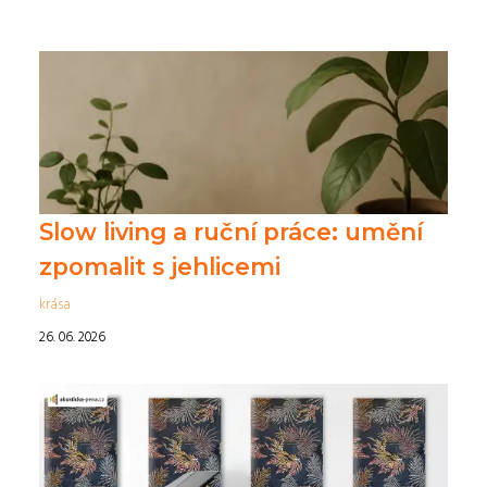
Slow living a ruční práce: umění
zpomalit s jehlicemi
krása
26. 06. 2026