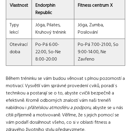
Vlastnost
Endorphin
Fitness centrum X
Republic
Typy
Jóga, Pilates,
Jóga, Zumba,
lekcí
Kruhový trénink
Posilování
Otevírací
Po-Pá 6:00-
Po-Pá 7:00-21:00, So
doba
22:00, So-Ne
9:00-14:00, Ne
8:00-20:00
Zavřeno
Během tréninku se vám budou věnovat s plnou pozorností a
motivací. Vysvětlí vám správné provedení cviků, poradí s
technikou a postarají se o to, abyste cvičili bezpečně a
efektivně. Kromě odborných znalostí vám naši trenéři
nabídnou i
přátelskou atmosféru a podporu
, abyste se u nás
cítili příjemně a motivovaně. Věříme, že s jejich pomocí se
vám podaří dosáhnout všeho, co si v oblasti fitness a
zdravého životního stylu předsevzmete.