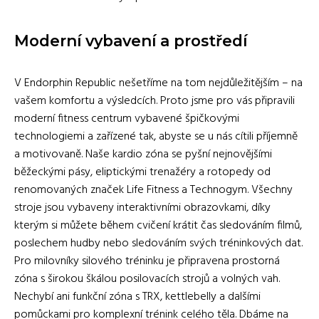
Moderní vybavení a prostředí
V Endorphin Republic nešetříme na tom nejdůležitějším – na
vašem komfortu a výsledcích. Proto jsme pro vás připravili
moderní fitness centrum vybavené špičkovými
technologiemi a zařízené tak, abyste se u nás cítili příjemně
a motivovaně. Naše kardio zóna se pyšní nejnovějšími
běžeckými pásy, eliptickými trenažéry a rotopedy od
renomovaných značek Life Fitness a Technogym. Všechny
stroje jsou vybaveny interaktivními obrazovkami, díky
kterým si můžete během cvičení krátit čas sledováním filmů,
poslechem hudby nebo sledováním svých tréninkových dat.
Pro milovníky silového tréninku je připravena prostorná
zóna s širokou škálou posilovacích strojů a volných vah.
Nechybí ani funkční zóna s TRX, kettlebelly a dalšími
pomůckami pro komplexní trénink celého těla. Dbáme na