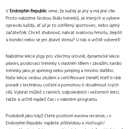
V
Endorphin Republic
víme, že každý je jiný a má jiné cíle.
Proto nabízíme širokou škálu tréninků, ze kterých si vybere
opravdu každý, ať už je to ostřílený sportovec, nebo úplný
začátečník. Chceš zhubnout, nabrat svalovou hmotu, zlepšit
si kondici nebo se jen zbavit stresu? U nás si určitě vybereš!
Nabízíme lekce jógy pro všechny úrovně, dynamické lekce
pilates, posilovací tréninky s vlastním tělem i závažím, kardio
tréninky jako je spinning nebo jumping a mnoho dalšího.
Naše lekce vedou
zkušení a certifikovaní trenéři
, kteří ti rádi
poradí s technikou cvičení a pomohou ti dosáhnout tvých
cílů. Vybírat můžeš z ranních, odpoledních i večerních lekcí,
takže si určitě najdeš čas i v nabitém programu.
Podobně jako když čtete pozitivní eurona recenze, i v
Endorphin Republic najdete
přátelskou a motivující