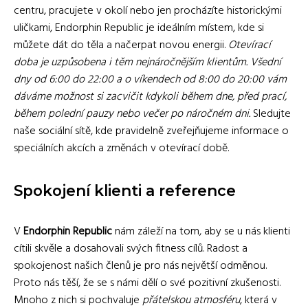
centru, pracujete v okolí nebo jen procházíte historickými
uličkami, Endorphin Republic je ideálním místem, kde si
můžete dát do těla a načerpat novou energii.
Otevírací
doba je uzpůsobena i těm nejnáročnějším klientům. Všední
dny od 6:00 do 22:00 a o víkendech od 8:00 do 20:00 vám
dáváme možnost si zacvičit kdykoli během dne, před prací,
během polední pauzy nebo večer po náročném dni.
Sledujte
naše sociální sítě, kde pravidelně zveřejňujeme informace o
speciálních akcích a změnách v otevírací době.
Spokojení klienti a reference
V
Endorphin Republic
nám záleží na tom, aby se u nás klienti
cítili skvěle a dosahovali svých fitness cílů. Radost a
spokojenost našich členů je pro nás největší odměnou.
Proto nás těší, že se s námi dělí o své pozitivní zkušenosti.
Mnoho z nich si pochvaluje
přátelskou atmosféru
, která v