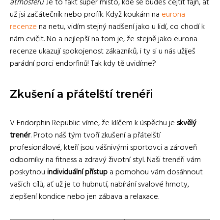
atmosféru
. Je to fakt super místo, kde se budeš cejtit fajn, ať
už jsi začátečník nebo profík. Když koukám na
eurona
recenze
na netu, vidím stejný nadšení jako u lidí, co chodí k
nám cvičit. No a nejlepší na tom je, že stejně jako eurona
recenze ukazují spokojenost zákazníků, i ty si u nás užiješ
parádní porci endorfinů! Tak kdy tě uvidíme?
Zkušení a přátelští trenéři
V Endorphin Republic víme, že klíčem k úspěchu je
skvělý
trenér
. Proto náš tým tvoří zkušení a přátelští
profesionálové, kteří jsou vášnivými sportovci a zároveň
odborníky na fitness a zdravý životní styl. Naši trenéři vám
poskytnou
individuální přístup
a pomohou vám dosáhnout
vašich cílů, ať už je to hubnutí, nabírání svalové hmoty,
zlepšení kondice nebo jen zábava a relaxace.