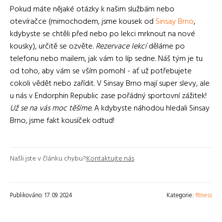
Pokud máte nějaké otázky k našim službám nebo
otevíračce (mimochodem, jsme kousek od
Sinsay Brno
,
kdybyste se chtěli před nebo po lekci mrknout na nové
kousky), určitě se ozvěte.
Rezervace lekcí
děláme po
telefonu nebo mailem, jak vám to líp sedne. Náš tým je tu
od toho, aby vám se vším pomohl - ať už potřebujete
cokoli vědět nebo zařídit. V Sinsay Brno mají super slevy, ale
u nás v Endorphin Republic zase pořádný sportovní zážitek!
Už se na vás moc těšíme.
A kdybyste náhodou hledali Sinsay
Brno, jsme fakt kousíček odtud!
Našli jste v článku chybu?
Kontaktujte nás
Publikováno: 17. 09. 2024
Kategorie:
fitness