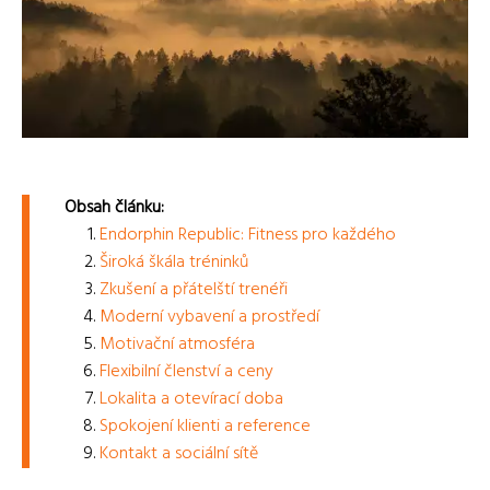
Obsah článku:
Endorphin Republic: Fitness pro každého
Široká škála tréninků
Zkušení a přátelští trenéři
Moderní vybavení a prostředí
Motivační atmosféra
Flexibilní členství a ceny
Lokalita a otevírací doba
Spokojení klienti a reference
Kontakt a sociální sítě