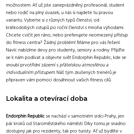
možnostem. Ať už jste zaneprázdněný profesionál, student
nebo rodič na plný úvazek, u nás si najdete tu pravou
variantu. Vyberte si z různých typů členství, od
krátkodobých vstupů po roční členství s mnoha výhodami.
Chcete cvičit jen ráno, nebo preferujete neomezený přístup
do fitness centra? Žádný problém! Máme pro vás řešení.
Navíc nabízíme slevy pro studenty, seniory a rodiny. Přijďte
se k nám podívat a objevte svět Endorphin Republic, kde se
snoubí prvotřídní zázemí s
přátelskou atmosférou a
individuálním přístupem
. Náš tým zkušených trenérů je
připraven vám pomoci dosáhnout vašich fitness cílů.
Lokalita a otevírací doba
Endorphin Republic
se nachází v samotném srdci Prahy, jen
pár kroků od Staroměstského náměstí. Díky tomu je snadno
dostupný jak pro rezidenty, tak pro turisty. Ať už bydlíte v