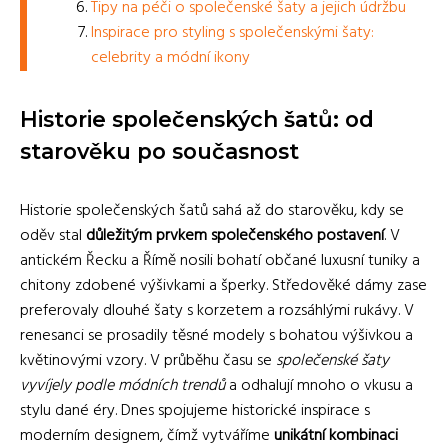
Tipy na péči o společenské šaty a jejich údržbu
Inspirace pro styling s společenskými šaty:
celebrity a módní ikony
Historie společenských šatů: od
starověku po současnost
Historie společenských šatů sahá až do starověku, kdy se
oděv stal
důležitým prvkem společenského postavení
. V
antickém Řecku a Římě nosili bohatí občané luxusní tuniky a
chitony zdobené výšivkami a šperky. Středověké dámy zase
preferovaly dlouhé šaty s korzetem a rozsáhlými rukávy. V
renesanci se prosadily těsné modely s bohatou výšivkou a
květinovými vzory. V průběhu času se
společenské šaty
vyvíjely podle módních trendů
a odhalují mnoho o vkusu a
stylu dané éry. Dnes spojujeme historické inspirace s
moderním designem, čímž vytváříme
unikátní kombinaci