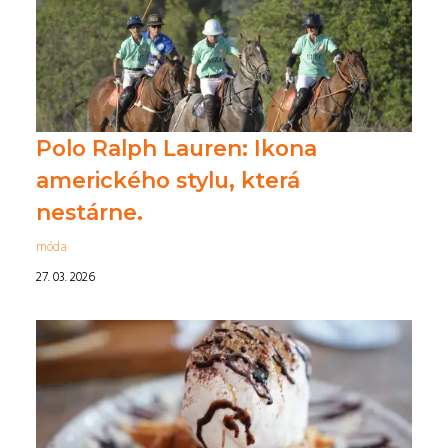
Polo Ralph Lauren: Ikona
amerického stylu, která
nestárne.
móda
27. 03. 2026