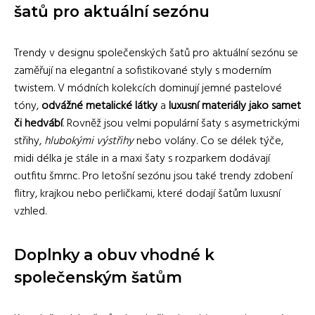
šatů pro aktuální sezónu
Trendy v designu společenských šatů pro aktuální sezónu se
zaměřují na elegantní a sofistikované styly s moderním
twistem. V módních kolekcích dominují jemné pastelové
tóny,
odvážné metalické látky
a
luxusní materiály jako samet
či hedvábí
. Rovněž jsou velmi populární šaty s asymetrickými
střihy,
hlubokými výstřihy
nebo volány. Co se délek týče,
midi délka je stále in a maxi šaty s rozparkem dodávají
outfitu šmrnc. Pro letošní sezónu jsou také trendy zdobení
flitry, krajkou nebo perličkami, které dodají šatům luxusní
vzhled.
Doplnky a obuv vhodné k
společenským šatům