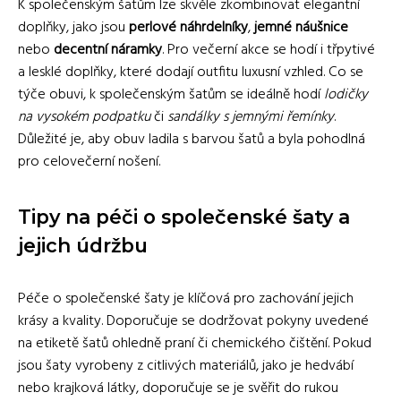
K společenským šatům lze skvěle zkombinovat elegantní
doplňky, jako jsou
perlové náhrdelníky
,
jemné náušnice
nebo
decentní náramky
. Pro večerní akce se hodí i třpytivé
a lesklé doplňky, které dodají outfitu luxusní vzhled. Co se
týče obuvi, k společenským šatům se ideálně hodí
lodičky
na vysokém podpatku
či
sandálky s jemnými řemínky
.
Důležité je, aby obuv ladila s barvou šatů a byla pohodlná
pro celovečerní nošení.
Tipy na péči o společenské šaty a
jejich údržbu
Péče o společenské šaty je klíčová pro zachování jejich
krásy a kvality. Doporučuje se dodržovat pokyny uvedené
na etiketě šatů ohledně praní či chemického čištění. Pokud
jsou šaty vyrobeny z citlivých materiálů, jako je hedvábí
nebo krajková látky, doporučuje se je svěřit do rukou