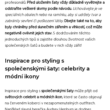
profesionálů.
Před uložením šaty vždy důkladně vyvětrejte a
odstraňte veškeré skvrny podle návodu.
Uchovávejte je ve
speciálních obalech nebo na ramínku, aby si udržely tvar a
zabránily sevření či poškození látky.
Dbejte také na to, aby
byly chráněny před slunečním zářením a vlhkostí, což může
negativně ovlivnit jejich stav.
S dodržováním těchto
jednoduchých tipů si zajistíte dlouhou životnost vašich
společenských šatů a budete v nich vždy zářit!
Inspirace pro styling s
společenskými šaty: celebrity a
módní ikony
Inspirace pro styling s
společenskými šaty
může přijít od
světových celebrit a módních ikon
, které se často objevují
na červeném koberci v nezapomenutelných outfitech.
Například slavná herečka Audrey Hepburn je dodnes