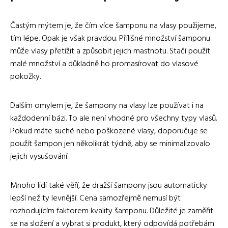
Častým mýtem je, že čím více šamponu na vlasy použijeme,
tím lépe. Opak je však pravdou. Přílišné množství šamponu
může vlasy přetížit a způsobit jejich mastnotu. Stačí použít
malé množství a důkladně ho promasírovat do vlasové
pokožky.
Dalším omylem je, že šampony na vlasy lze používat i na
každodenní bázi. To ale není vhodné pro všechny typy vlasů.
Pokud máte suché nebo poškozené vlasy, doporučuje se
použít šampon jen několikrát týdně, aby se minimalizovalo
jejich vysušování.
Mnoho lidí také věří, že dražší šampony jsou automaticky
lepší než ty levnější. Cena samozřejmě nemusí být
rozhodujícím faktorem kvality šamponu. Důležité je zaměřit
se na složení a vybrat si produkt, který odpovídá potřebám