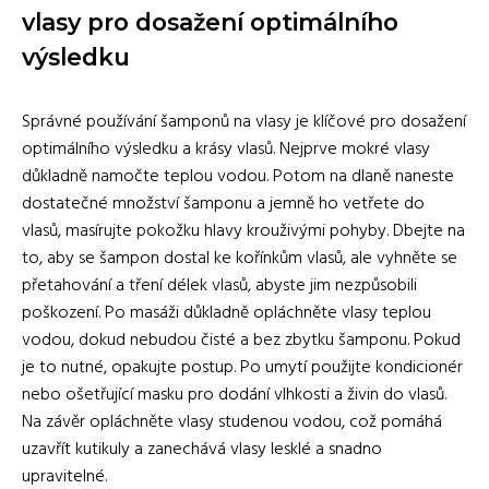
vlasy pro dosažení optimálního
výsledku
Správné používání šamponů na vlasy je klíčové pro dosažení
optimálního výsledku a krásy vlasů. Nejprve mokré vlasy
důkladně namočte teplou vodou. Potom na dlaně naneste
dostatečné množství šamponu a jemně ho vetřete do
vlasů, masírujte pokožku hlavy krouživými pohyby. Dbejte na
to, aby se šampon dostal ke kořínkům vlasů, ale vyhněte se
přetahování a tření délek vlasů, abyste jim nezpůsobili
poškození. Po masáži důkladně opláchněte vlasy teplou
vodou, dokud nebudou čisté a bez zbytku šamponu. Pokud
je to nutné, opakujte postup. Po umytí použijte kondicionér
nebo ošetřující masku pro dodání vlhkosti a živin do vlasů.
Na závěr opláchněte vlasy studenou vodou, což pomáhá
uzavřít kutikuly a zanechává vlasy lesklé a snadno
upravitelné.