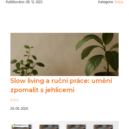
Publikováno: 08. 12. 2023
Kategorie:
krása
Slow living a ruční práce: umění
zpomalit s jehlicemi
krása
26. 06. 2026