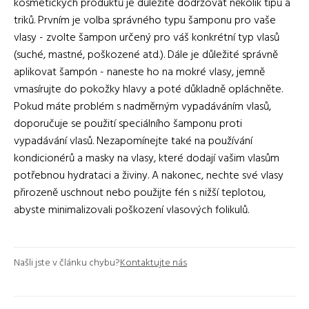
kosmetických produktů je důležité dodržovat několik tipů a
triků. Prvním je volba správného typu šamponu pro vaše
vlasy - zvolte šampon určený pro váš konkrétní typ vlasů
(suché, mastné, poškozené atd.). Dále je důležité správně
aplikovat šampón - naneste ho na mokré vlasy, jemně
vmasírujte do pokožky hlavy a poté důkladně opláchněte.
Pokud máte problém s nadměrným vypadáváním vlasů,
doporučuje se použití speciálního šamponu proti
vypadávání vlasů. Nezapomínejte také na používání
kondicionérů a masky na vlasy, které dodají vašim vlasům
potřebnou hydrataci a živiny. A nakonec, nechte své vlasy
přirozeně uschnout nebo použijte fén s nižší teplotou,
abyste minimalizovali poškození vlasových folikulů.
Našli jste v článku chybu?
Kontaktujte nás