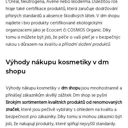
L'Oréal, Neutrogena, Avène nebo Bioderma. Důležitou roli
hraje také certifikace produktů, která zaručuje dodržování
přísných standardů a absence škodlivých látek. V dm shopu
najdete i bio produkty certifikované ekologickými
organizacemi jako je Ecocert či COSMOS Organic. Díky
tomu si můžete být jisti, že péče o vaši pleť je v bezpečnýc
rukou s důrazem na
kvalitu a přírodní složení produktů
.
Výhody nákupu kosmetiky v dm
shopu
Výhody nákupu kosmetiky v
dm shopu
jsou mnohostranné a
přinášejí zákazníkům skvělý zážitek. Dm shop se pyšní
širokým sortimentem kvalitních produktů od renomovaných
značek
, které jsou pečlivě vybírány s ohledem na kvalitu a
bezpečnost pro zákazníky. Díky tomu si mohou zákazníci být
jisti, že nakupují produkty, které splňují nejvyšší standardy.