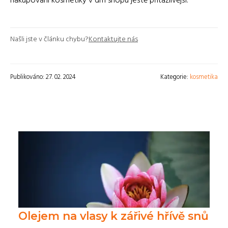
nakupování kosmetiky v dm shopu ještě přitažlivější.
Našli jste v článku chybu?
Kontaktujte nás
Publikováno: 27. 02. 2024
Kategorie:
kosmetika
Olejem na vlasy k zářivé hřívě snů