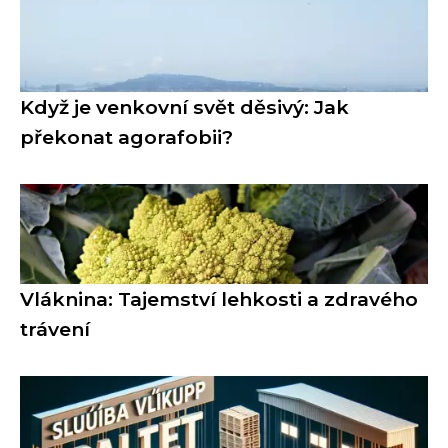
Když je venkovní svět děsivý: Jak
překonat agorafobii?
Vláknina: Tajemství lehkosti a zdravého
trávení