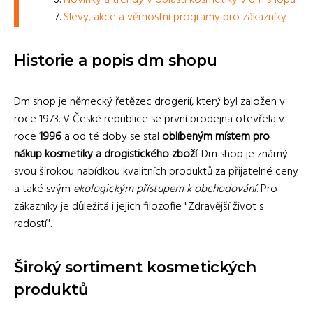
Novinky a trendy v oblasti kosmetiky v dm shopu
Slevy, akce a věrnostní programy pro zákazníky
Historie a popis dm shopu
Dm shop je německý řetězec drogerií, který byl založen v
roce 1973. V České republice se první prodejna otevřela v
roce
1996
a od té doby se stal
oblíbeným místem pro
nákup kosmetiky a drogistického zboží
. Dm shop je známý
svou širokou nabídkou kvalitních produktů za přijatelné ceny
a také svým
ekologickým přístupem k obchodování
. Pro
zákazníky je důležitá i jejich filozofie "Zdravější život s
radostí".
Široký sortiment kosmetických
produktů