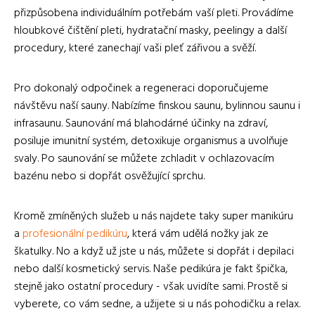
přizpůsobena individuálním potřebám vaší pleti. Provádíme
hloubkové čištění pleti, hydratační masky, peelingy a další
procedury, které zanechají vaši pleť zářivou a svěží.
Pro dokonalý odpočinek a regeneraci doporučujeme
návštěvu naší sauny. Nabízíme finskou saunu, bylinnou saunu i
infrasaunu. Saunování má blahodárné účinky na zdraví,
posiluje imunitní systém, detoxikuje organismus a uvolňuje
svaly. Po saunování se můžete zchladit v ochlazovacím
bazénu nebo si dopřát osvěžující sprchu.
Kromě zmíněných služeb u nás najdete taky super manikúru
a
profesionální pedikúru
, která vám udělá nožky jak ze
škatulky. No a když už jste u nás, můžete si dopřát i depilaci
nebo další kosmetický servis. Naše pedikúra je fakt špička,
stejně jako ostatní procedury - však uvidíte sami. Prostě si
vyberete, co vám sedne, a užijete si u nás pohodičku a relax.