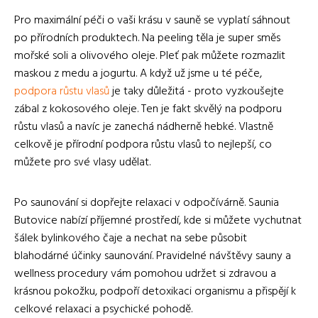
Pro maximální péči o vaši krásu v sauně se vyplatí sáhnout
po přírodních produktech. Na peeling těla je super směs
mořské soli a olivového oleje. Pleť pak můžete rozmazlit
maskou z medu a jogurtu. A když už jsme u té péče,
podpora růstu vlasů
je taky důležitá - proto vyzkoušejte
zábal z kokosového oleje. Ten je fakt skvělý na podporu
růstu vlasů a navíc je zanechá nádherně hebké. Vlastně
celkově je přírodní podpora růstu vlasů to nejlepší, co
můžete pro své vlasy udělat.
Po saunování si dopřejte relaxaci v odpočívárně. Saunia
Butovice nabízí příjemné prostředí, kde si můžete vychutnat
šálek bylinkového čaje a nechat na sebe působit
blahodárné účinky saunování. Pravidelné návštěvy sauny a
wellness procedury vám pomohou udržet si zdravou a
krásnou pokožku, podpoří detoxikaci organismu a přispějí k
celkové relaxaci a psychické pohodě.