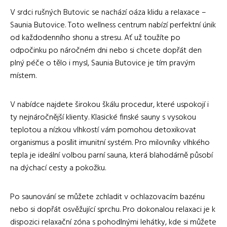
V srdci rušných Butovic se nachází oáza klidu a relaxace –
Saunia Butovice. Toto wellness centrum nabízí perfektní únik
od každodenního shonu a stresu. Ať už toužíte po
odpočinku po náročném dni nebo si chcete dopřát den
plný péče o tělo i mysl, Saunia Butovice je tím pravým
místem.
V nabídce najdete širokou škálu procedur, které uspokojí i
ty nejnáročnější klienty. Klasické finské sauny s vysokou
teplotou a nízkou vlhkostí vám pomohou detoxikovat
organismus a posílit imunitní systém. Pro milovníky vlhkého
tepla je ideální volbou parní sauna, která blahodárně působí
na dýchací cesty a pokožku.
Po saunování se můžete zchladit v ochlazovacím bazénu
nebo si dopřát osvěžující sprchu. Pro dokonalou relaxaci je k
dispozici relaxační zóna s pohodlnými lehátky, kde si můžete