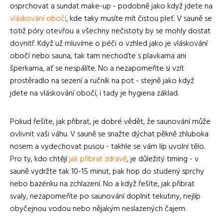
osprchovat a sundat make-up - podobně jako když jdete na
vláskování obočí
, kde taky musíte mít čistou pleť. V sauně se
totiž póry otevřou a všechny nečistoty by se mohly dostat
dovnitř. Když už mluvíme o péči o vzhled jako je vláskování
obočí nebo sauna, tak tam nechoďte s plavkama ani
šperkama, ať se nespálíte. No a nezapomeňte si vzít
prostěradlo na sezení a ručník na pot - stejně jako když
jdete na vláskování obočí, i tady je hygiena základ.
Pokud řešíte, jak přibrat, je dobré vědět, že saunování může
ovlivnit vaši váhu. V sauně se snažte dýchat pěkně zhluboka
nosem a vydechovat pusou - takhle se vám líp uvolní tělo.
Pro ty, kdo chtějí
jak přibrat zdravě
, je důležitý timing - v
sauně vydržte tak 10-15 minut, pak hop do studený sprchy
nebo bazénku na zchlazení. No a když řešíte, jak přibrat
svaly, nezapomeňte po saunování doplnit tekutiny, nejlíp
obyčejnou vodou nebo nějakým neslazených čajem.