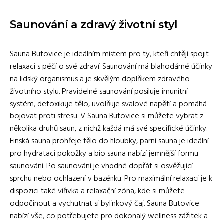
Saunování a zdravý životní styl
Sauna Butovice je ideálním místem pro ty, kteří chtějí spojit
relaxaci s péčí o své zdraví. Saunování má blahodárné účinky
na lidský organismus a je skvělým doplňkem zdravého
životního stylu. Pravidelné saunování posiluje imunitní
systém, detoxikuje tělo, uvolňuje svalové napětí a pomáhá
bojovat proti stresu. V Sauna Butovice si můžete vybrat z
několika druhů saun, z nichž každá má své specifické účinky.
Finská sauna prohřeje tělo do hloubky, parní sauna je ideální
pro hydrataci pokožky a bio sauna nabízí jemnější formu
saunování. Po saunování je vhodné dopřát si osvěžující
sprchu nebo ochlazení v bazénku. Pro maximální relaxaci je k
dispozici také vířivka a relaxační zóna, kde si můžete
odpočinout a vychutnat si bylinkový čaj. Sauna Butovice
nabízí vše, co potřebujete pro dokonalý wellness zážitek a