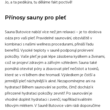
Jo, a ta pedikúra, tu děláme fakt poctivě!
Přínosy sauny pro pleť
Sauna Butovice nabízí více než jen relaxaci – je to doslova
oáza pro vaši pleť. Pravidelné saunování, obzvláště v
kombinaci s našimi wellness procedurami, přináší řadu
benefitů. Vysoké teploty v sauně podporují prokrvení
pokožky. Vaše pleť je pak lépe zásobena kyslíkem a živinami,
což se projeví zdravým a zářivým vzhledem. Sauna také
pomáhá otevírat póry a zbavovat pleť nečistot a toxinů,
které se v ní během dne hromadí. Výsledkem je čistší a
jemnější pleť náchylnější k akné. Nezapomínejme ani na
hydrataci! Během saunování se potíte, čímž dochází k
přirozené hydrataci pokožky zevnitř. Po saunování je
vhodné doplnit hydrataci i zvenčí, například kvalitním
tělovým mlékem. V Sauně Butovice vám rádi doporučíme