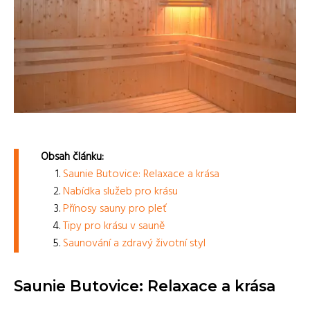
Obsah článku:
Saunie Butovice: Relaxace a krása
Nabídka služeb pro krásu
Přínosy sauny pro pleť
Tipy pro krásu v sauně
Saunování a zdravý životní styl
Saunie Butovice: Relaxace a krása