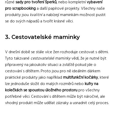
různé
sady pro tvoření šperků
, nebo kompletní
vybavení
pro scrapbooking
a další papírové projekty. Všechny naše
produkty jsou
kvalitní
a nabízejí maminkám možnost pustit
se do svých nápadů a tvořit krásné věci.
3. Cestovatelské maminky
V dnešní době se stále více žen rozhoduje cestovat s dětmi.
Tyto takzvané
cestovatelské maminky
vědí, že je nutné být
připravený na jakoukoliv situaci a zvláště pokud jde o
cestování s dítětem. Proto jsou pro ně ideálním dárkem
praktické produkty jako například
multifunkční kočárky
, které
lze jednoduše složit do malých rozměrů nebo
kufry na
kolečkách se spoustou úložného prostoru
pro všechny
potřebné věci. Cestování s dítětem může být náročné, ale
vhodný produkt může udělat zázraky a usnadnit celý proces.