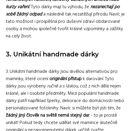
kurzy vaření
. Tyto dárky mají tu výhodu, že
nezanechají po
sobě žádný odpad
a následně tak nezatěžují přírodu. Navíc je
tato možnost i prospěšná pro duševní zdraví obdarované
osoby a mohou společně tvořit krásné vzpomínky a zážitky
na celý život.
3. Unikátní handmade dárky
3. Unikátní handmade dárky jsou skvělou alternativou pro
maminky, které ocení
originální přístup
k darování. Tyto
dárky jsou vyrobeny
ručně a s láskou
, což z nich dělá nejen
krásné, ale i osobité předměty. Mezi populární handmade
dárky patří například šperky, dekorace do domácnosti nebo
personalizované fotoknihy. Navíc si můžete být jisti tím, že
žádný jiný člověk na světě nemá stejný dar
- to je prostě
unikát! Pokud tedy chcete udělat své mamince skutečně
originální a nezapomenutelný dárek, určitě zvažte