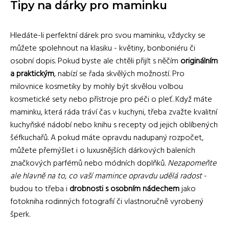
Tipy na dárky pro maminku
Hledáte-li perfektní dárek pro svou maminku, vždycky se
můžete spolehnout na klasiku - květiny, bonboniéru či
osobní dopis. Pokud byste ale chtěli přijít s něčím
originálním
a praktickým
, nabízí se řada skvělých možností. Pro
milovnice kosmetiky by mohly být skvělou volbou
kosmetické sety nebo přístroje pro péči o pleť. Když máte
maminku, která ráda tráví čas v kuchyni, třeba zvažte kvalitní
kuchyňské nádobí nebo knihu s recepty od jejich oblíbených
šéfkuchařů. A pokud máte opravdu nadupaný rozpočet,
můžete přemýšlet i o luxusnějších dárkových baleních
značkových parfémů nebo módních doplňků.
Nezapomeňte
ale hlavně na to, co vaší mamince opravdu udělá radost
-
budou to třeba i
drobnosti s osobním nádechem
jako
fotokniha rodinných fotografií či vlastnoručně vyrobený
šperk.