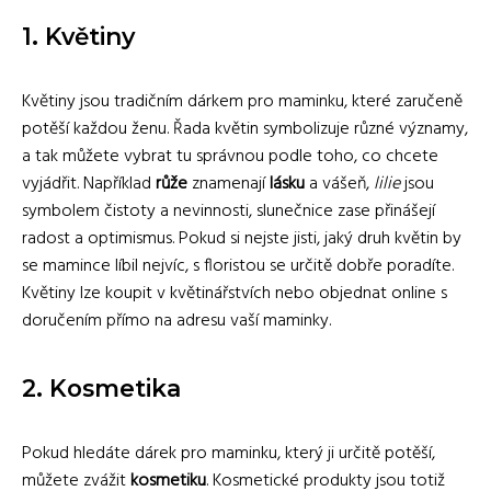
1. Květiny
Květiny jsou tradičním dárkem pro maminku, které zaručeně
potěší každou ženu. Řada květin symbolizuje různé významy,
a tak můžete vybrat tu správnou podle toho, co chcete
vyjádřit. Například
růže
znamenají
lásku
a vášeň,
lilie
jsou
symbolem čistoty a nevinnosti, slunečnice zase přinášejí
radost a optimismus. Pokud si nejste jisti, jaký druh květin by
se mamince líbil nejvíc, s floristou se určitě dobře poradíte.
Květiny lze koupit v květinářstvích nebo objednat online s
doručením přímo na adresu vaší maminky.
2. Kosmetika
Pokud hledáte dárek pro maminku, který ji určitě potěší,
můžete zvážit
kosmetiku
. Kosmetické produkty jsou totiž