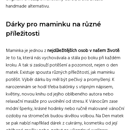
handmade alternativu.
Dárky pro maminku na různé
příležitosti
Maminka je jednou z
nejdůležitějších osob v našem životě
.
Je to ta, která nás vychovávala a stála po boku při každém
kroku. A tak si zaslouží potěšení a pozornost, nejen o den
matek. Existuje spousta různých příležitostí, jak maminku
potěšit. Výběr dárku by měl být pečlivý a promyšlený. K
narozeninám se hodí třeba balónky s vtipným nápisem,
květiny, novou knihu od jejího oblíbeného autora nebo
relaxační masáže pro uvolnění od stresu. K Vánocům zase
módní šperky, krásné hodinky nebo ručně malované vánoční
ozdoby na stromeček budou skvělou volbou. Na Den matek
se pak nabízí například dárek z cukrárny, kosmetiku od její