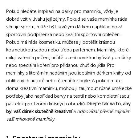
Pokud hledáte inspiraci na dárky pro maminku, vždy je
dobré vzít v úvahu její zájmy. Pokud se vaše maminka ráda
věnuje sportu, může být skvělým dárkem například nová
sportovní podprsenka nebo kvalitní sportovní oblečení.
Pokud má ráda kosmetiku, můžete ji potěšit krásnou
kosmetickou sadou nebo třeba parfémem. Maminky, které
milují vaření a pečení, určitě ocení nové kuchyňské pomůcky
nebo speciální koření pro přidanou chuť do jídla. Pro
maminky s literárním nadáním jsou ideálním dárkem knihy od
oblíbených autorů nebo čtenářské brýle. A pokud máte
doma kreativní maminku, mohou ji zaujmout různé umělecké
potřeby jako například barvy na textil nebo kompletní sadu
pastelek pro tvorbu krásných obrázků.
Dbejte tak na to, aby
byl váš dárek skutečně kreativní
a
odpovídal přesně zájmům
vaší milované maminky
.