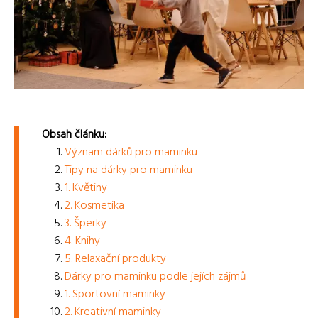
Obsah článku:
Význam dárků pro maminku
Tipy na dárky pro maminku
1. Květiny
2. Kosmetika
3. Šperky
4. Knihy
5. Relaxační produkty
Dárky pro maminku podle jejích zájmů
1. Sportovní maminky
2. Kreativní maminky