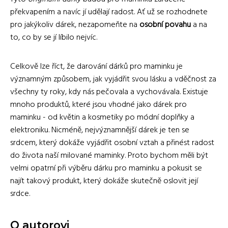
překvapením a navíc jí udělají radost. Ať už se rozhodnete
pro jakýkoliv dárek, nezapomeňte na
osobní povahu
a na
to, co by se jí líbilo nejvíc.
Celkově lze říct, že darování dárků pro maminku je
významným způsobem, jak vyjádřit svou lásku a vděčnost za
všechny ty roky, kdy nás pečovala a vychovávala. Existuje
mnoho produktů, které jsou vhodné jako dárek pro
maminku - od květin a kosmetiky po módní doplňky a
elektroniku. Nicméně, nejvýznamnější dárek je ten se
srdcem, který dokáže vyjádřit osobní vztah a přinést radost
do života naší milované maminky. Proto bychom měli být
velmi opatrní při výběru dárku pro maminku a pokusit se
najít takový produkt, který dokáže skutečně oslovit její
srdce.
O autorovi