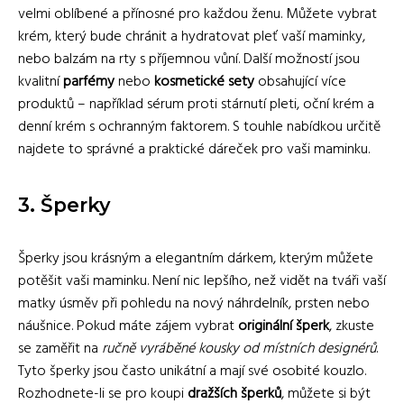
velmi oblíbené a přínosné pro každou ženu. Můžete vybrat
krém, který bude chránit a hydratovat pleť vaší maminky,
nebo balzám na rty s příjemnou vůní. Další možností jsou
kvalitní
parfémy
nebo
kosmetické sety
obsahující více
produktů – například sérum proti stárnutí pleti, oční krém a
denní krém s ochranným faktorem. S touhle nabídkou určitě
najdete to správné a praktické dáreček pro vaši maminku.
3. Šperky
Šperky jsou krásným a elegantním dárkem, kterým můžete
potěšit vaši maminku. Není nic lepšího, než vidět na tváři vaší
matky úsměv při pohledu na nový náhrdelník, prsten nebo
náušnice. Pokud máte zájem vybrat
originální šperk
, zkuste
se zaměřit na
ručně vyráběné kousky od místních designérů
.
Tyto šperky jsou často unikátní a mají své osobité kouzlo.
Rozhodnete-li se pro koupi
dražších šperků
, můžete si být