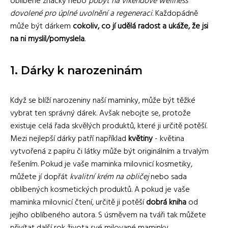
oblíbené značky nebo
pobyt na víkendové wellness
dovolené pro úplné uvolnění a regeneraci
. Každopádně
může být dárkem
cokoliv, co jí udělá radost a ukáže, že jsi
na ni myslil/pomyslela
.
1. Dárky k narozeninám
Když se blíží narozeniny naší maminky, může být těžké
vybrat ten správný dárek. Avšak nebojte se, protože
existuje celá řada skvělých produktů, které ji určitě potěší.
Mezi nejlepší dárky patří například
květiny
- květina
vytvořená z papíru či látky může být originálním a trvalým
řešením. Pokud je vaše maminka milovnicí kosmetiky,
můžete jí dopřát
kvalitní krém na obličej
nebo sada
oblíbených kosmetických produktů. A pokud je vaše
maminka milovnicí čtení, určitě ji potěší
dobrá kniha
od
jejího oblíbeného autora. S úsměvem na tváři tak můžete
přivítat další rok života své milované maminky.