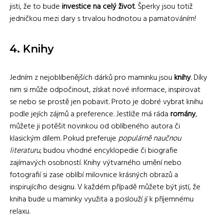
jisti, že to bude
investice na celý život
. Šperky jsou totiž
jedničkou mezi dary s trvalou hodnotou a pamatováním!
4. Knihy
Jedním z nejoblíbenějších dárků pro maminku jsou
knihy
. Díky
nim si může odpočinout, získat nové informace, inspirovat
se nebo se prostě jen pobavit. Proto je dobré vybrat knihu
podle jejích zájmů a preference. Jestliže má ráda
romány
,
můžete ji potěšit novinkou od oblíbeného autora či
klasickým dílem. Pokud preferuje
populárně naučnou
literaturu
, budou vhodné encyklopedie či biografie
zajímavých osobností. Knihy výtvarného umění nebo
fotografií si zase oblíbí milovnice krásných obrazů a
inspirujícího designu. V každém případě můžete být jistí, že
kniha bude u maminky využita a poslouží jí k příjemnému
relaxu.