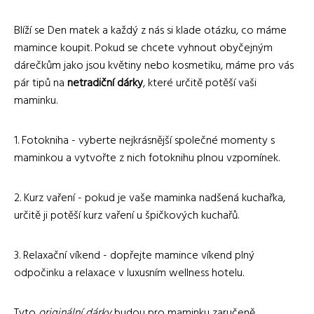
Blíží se Den matek a každý z nás si klade otázku, co máme
mamince koupit. Pokud se chcete vyhnout obyčejným
dárečkům jako jsou květiny nebo kosmetiku, máme pro vás
pár tipů na
netradiční dárky
, které určitě potěší vaši
maminku.
1. Fotokniha - vyberte nejkrásnější společné momenty s
maminkou a vytvořte z nich fotoknihu plnou vzpomínek.
2. Kurz vaření - pokud je vaše maminka nadšená kuchařka,
určitě ji potěší kurz vaření u špičkových kuchařů.
3. Relaxační víkend - dopřejte mamince víkend plný
odpočinku a relaxace v luxusním wellness hotelu.
Tyto
originální dárky
budou pro maminku zaručeně