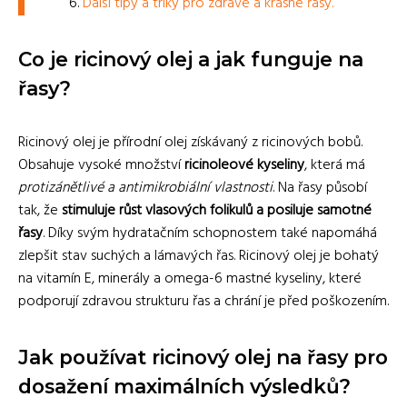
Další tipy a triky pro zdravé a krásné řasy.
Co je ricinový olej a jak funguje na
řasy?
Ricinový olej je přírodní olej získávaný z ricinových bobů.
Obsahuje vysoké množství
ricinoleové kyseliny
, která má
protizánětlivé a antimikrobiální vlastnosti
. Na řasy působí
tak, že
stimuluje růst vlasových folikulů a posiluje samotné
řasy
. Díky svým hydratačním schopnostem také napomáhá
zlepšit stav suchých a lámavých řas. Ricinový olej je bohatý
na vitamín E, minerály a omega-6 mastné kyseliny, které
podporují zdravou strukturu řas a chrání je před poškozením.
Jak používat ricinový olej na řasy pro
dosažení maximálních výsledků?