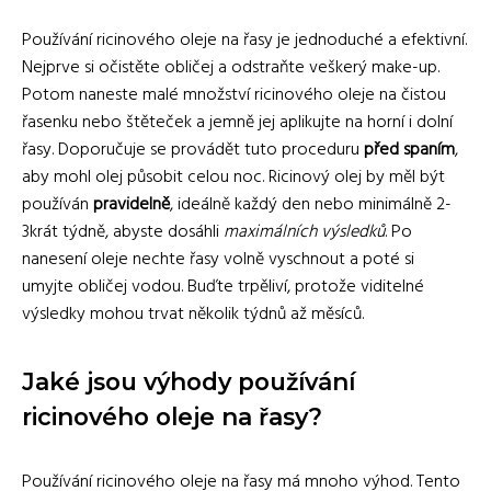
Používání ricinového oleje na řasy je jednoduché a efektivní.
Nejprve si očistěte obličej a odstraňte veškerý make-up.
Potom naneste malé množství ricinového oleje na čistou
řasenku nebo štěteček a jemně jej aplikujte na horní i dolní
řasy. Doporučuje se provádět tuto proceduru
před spaním
,
aby mohl olej působit celou noc. Ricinový olej by měl být
používán
pravidelně
, ideálně každý den nebo minimálně 2-
3krát týdně, abyste dosáhli
maximálních výsledků
. Po
nanesení oleje nechte řasy volně vyschnout a poté si
umyjte obličej vodou. Buďte trpěliví, protože viditelné
výsledky mohou trvat několik týdnů až měsíců.
Jaké jsou výhody používání
ricinového oleje na řasy?
Používání ricinového oleje na řasy má mnoho výhod. Tento