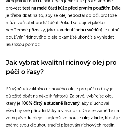
alergickou reakci
u některých jedinců. Je proto vhodné
provést
test na malé části kůže před prvním použitím
. Dále
je třeba dbát na to, aby se olej nedostal do očí, protože
může způsobit podráždění. Pokud se objeví jakékoli
nepříjemné příznaky, jako
zarudnutí nebo svědění
, je nutné
používání ricinového oleje okamžitě ukončit a vyhledat
lékařskou pomoc.
Jak vybrat kvalitní ricinový olej pro
péči o řasy?
Při výběru kvalitního ricinového oleje pro péči o řasy je
důležité dbát na několik faktorů. Za prvé, vybírejte olej,
který je
100% čistý a studeně lisovaný
, aby si uchoval
všechny své přírodní látky a vlastnosti. Dále se zaměřte na
zemi původu oleje - nejlepší volbou je
olej z Indie
, která je
známá svou dlouhou tradicí pěstování ricinových rostlin.