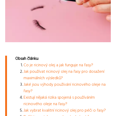
Obsah článku:
Co je ricinový olej a jak funguje na řasy?
Jak používat ricinový olej na řasy pro dosažení
maximálních výsledků?
Jaké jsou výhody používání ricinového oleje na
řasy?
Existují nějaká rizika spojená s používáním
ricinového oleje na řasy?
Jak vybrat kvalitní ricinový olej pro péči o řasy?