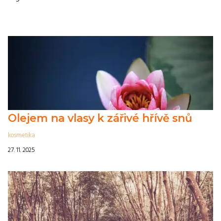
Olejem na vlasy k zářivé hřívě snů
kosmetika
27. 11. 2025