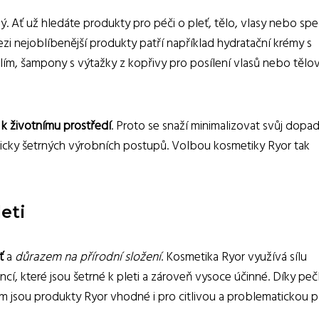
. Ať už hledáte produkty pro péči o pleť, tělo, vlasy nebo spec
zi nejoblíbenější produkty patří například hydratační krémy s
lím, šampony s výtažky z kopřivy pro posílení vlasů nebo tělo
i k životnímu prostředí
. Proto se snaží minimalizovat svůj dopa
icky šetrných výrobních postupů. Volbou kosmetiky Ryor tak
leti
ť
a
důrazem na přírodní složení
. Kosmetika Ryor využívá sílu
encí, které jsou šetrné k pleti a zároveň vysoce účinné. Díky pe
jsou produkty Ryor vhodné i pro citlivou a problematickou pl