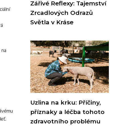
Zářivé Reflexy: Tajemství
iální
Zrcadlových Odrazů
Světla v Kráse
vá
d na
Uzlina na krku: Příčiny,
člivému
příznaky a léčba tohoto
eť.
zdravotního problému