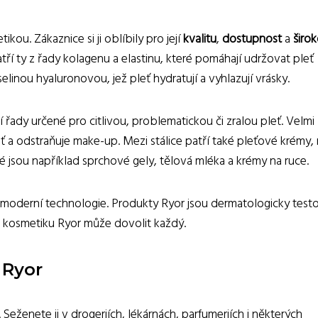
kou. Zákaznice si ji oblíbily pro její
kvalitu
,
dostupnost
a
širo
tří ty z řady kolagenu a elastinu, které pomáhají udržovat pleť
inou hyaluronovou, jež pleť hydratují a vyhlazují vrásky.
í řady určené pro citlivou, problematickou či zralou pleť. Velmi
leť a odstraňuje make-up. Mezi stálice patří také pleťové krémy,
é jsou například sprchové gely, tělová mléka a krémy na ruce.
 a moderní technologie. Produkty Ryor jsou dermatologicky test
si kosmetiku Ryor může dovolit každý.
 Ryor
Seženete ji v drogeriích, lékárnách, parfumeriích i některých