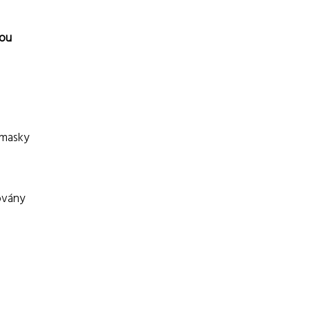
kou
 masky
ovány