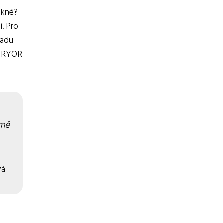
akné?
. Pro
 řadu
i, RYOR
omě
vá