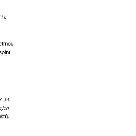
i k
šetrnou
splní
 RYOR
ných
ktů,