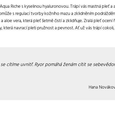
Aqua Riche s kyselinou hyaluronovou. Trápí vás mastná pleť a 
omůže s regulací tvorby kožního mazu a zklidněním podráždění
a aloe vera, která pleť šetrně čistí a zklidňuje. Zralá pleť ocení
, která navrací pleti pružnost a pevnost. Ať už vás trápí cokol
ak se cítíme uvnitř. Ryor pomáhá ženám cítit se sebevěd
Hana Nováko