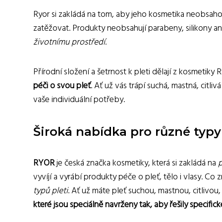
Ryor si zakládá na tom, aby jeho kosmetika neobsaho
zatěžovat. Produkty neobsahují parabeny, silikony ani
životnímu prostředí
.
Přírodní složení a šetrnost k pleti dělají z kosmetiky 
péči o svou pleť
. Ať už vás trápí suchá, mastná, citli
vaše individuální potřeby.
Široká nabídka pro různé typy 
RYOR
je česká značka kosmetiky, která si zakládá na
p
vyvíjí a vyrábí produkty péče o pleť, tělo i vlasy. Co 
typů pleti
. Ať už máte pleť suchou, mastnou, citlivo
které jsou speciálně navrženy tak, aby řešily specifick