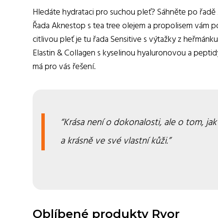
Hledáte hydrataci pro suchou pleť? Sáhněte po řadě 
Řada Aknestop s tea tree olejem a propolisem vám p
citlivou pleť je tu řada Sensitive s výtažky z heřmánku 
Elastin & Collagen s kyselinou hyaluronovou a peptidy
má pro vás řešení.
Krása není o dokonalosti, ale o tom, j
a krásně ve své vlastní kůži.
Oblíbené produkty Ryor