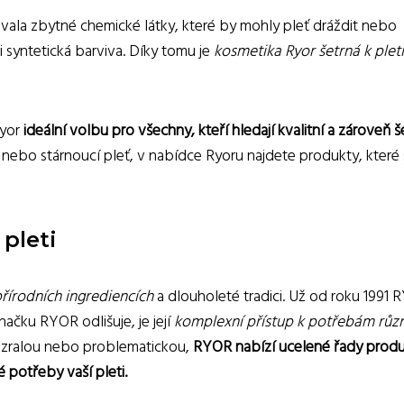
vala zbytné chemické látky, které by mohly pleť dráždit nebo
 syntetická barviva. Díky tomu je
kosmetika Ryor šetrná k pleti 
Ryor
ideální volbu pro všechny, kteří hledají kvalitní a zároveň 
vá nebo stárnoucí pleť, v nabídce Ryoru najdete produkty, které 
pleti
řírodních ingrediencích
a dlouholeté tradici. Už od roku 1991
značku RYOR odlišuje, je její
komplexní přístup k potřebám růz
u, zralou nebo problematickou,
RYOR nabízí ucelené řady produ
é potřeby vaší pleti.