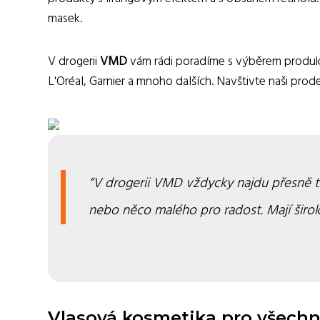
masek.
V drogerii
VMD
vám rádi poradíme s výběrem produktů
L'Oréal, Garnier a mnoho dalších. Navštivte naši prodej
V drogerii VMD vždycky najdu přesně to,
nebo něco malého pro radost. Mají širok
Vlasová kosmetika pro všech