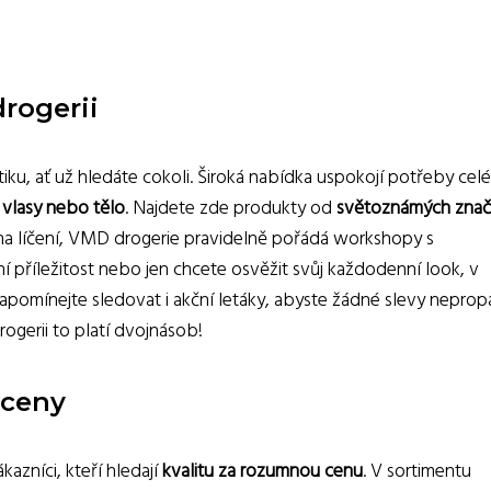
rogerii
ku, ať už hledáte cokoli. Široká nabídka uspokojí potřeby celé
, vlasy nebo tělo
. Najdete zde produkty od
světoznámých zna
y na líčení, VMD drogerie pravidelně pořádá workshopy s
lní příležitost nebo jen chcete osvěžit svůj každodenní look, v
omínejte sledovat i akční letáky, abyste žádné slevy nepropás
rogerii to platí dvojnásob!
 ceny
kazníci, kteří hledají
kvalitu za rozumnou cenu
. V sortimentu