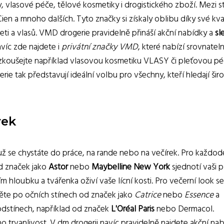
 vlasové péče, tělové kosmetiky i drogistického zboží. Mezi st
Cien a mnoho dalších. Tyto značky si získaly oblibu díky své kval
eti a vlasů. VMD drogerie pravidelně přináší akční nabídky a
sl
avíc zde najdete i
privátní značky VMD
, které nabízí srovnatel
Vyzkoušejte například vlasovou kosmetiku VLASY či pleťovou pé
ie tak představují ideální volbu pro všechny, kteří hledají šir
rek
už se chystáte do práce, na rande nebo na večírek. Pro každod
od značek jako
Astor
nebo
Maybelline New York
sjednotí vaši p
 hloubku a tvářenka oživí vaše lícní kosti. Pro večerní look se
něte po očních stínech od značek jako
Catrice
nebo
Essence
a
 odstínech, například od značek
L'Oréal Paris
nebo Dermacol.
 trvanlivost. V dm drogerii navíc pravidelně najdete akční na