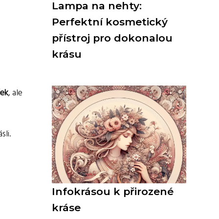
Lampa na nehty:
Perfektní kosmetický
přístroj pro dokonalou
krásu
ček
, ale
li.
Infokrásou k přirozené
kráse