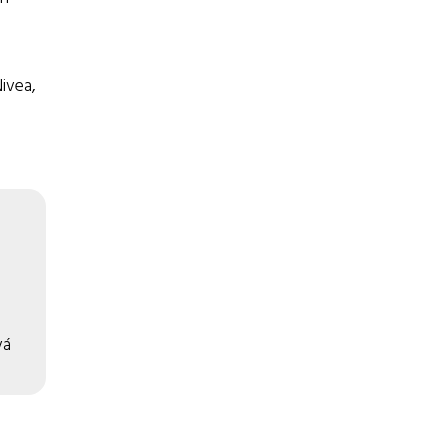
ivea,
vá