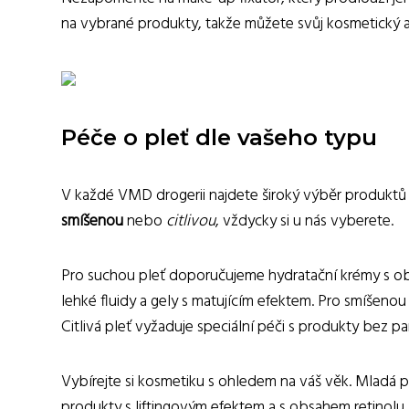
na vybrané produkty, takže můžete svůj kosmetický a
Péče o pleť dle vašeho typu
V každé VMD drogerii najdete široký výběr produktů p
smíšenou
nebo
citlivou
, vždycky si u nás vyberete.
Pro suchou pleť doporučujeme hydratační krémy s o
lehké fluidy a gely s matujícím efektem. Pro smíšeno
Citlivá pleť vyžaduje speciální péči s produkty bez p
Vybírejte si kosmetiku s ohledem na váš věk. Mladá p
produkty s liftingovým efektem a s obsahem retinolu