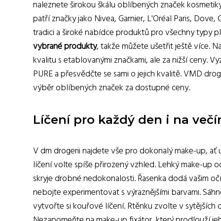
naleznete širokou škálu oblíbených značek kosmetiky,
patří značky jako Nivea, Garnier, L'Oréal Paris, Dove, 
tradici a široké nabídce produktů pro všechny typy pl
vybrané produkty
, takže můžete ušetřit ještě více. N
kvalitu s etablovanými značkami, ale za nižší ceny. 
PURE a přesvědčte se sami o jejich kvalitě. VMD droger
výběr oblíbených značek za dostupné ceny.
Líčení pro každý den i na večí
V dm drogerii najdete vše pro dokonalý make-up, ať 
líčení volte spíše přirozený vzhled. Lehký make-up 
skryje drobné nedokonalosti. Řasenka dodá vašim očím
nebojte experimentovat s výraznějšími barvami. Sáh
vytvořte si kouřové líčení. Rtěnku zvolte v sytějších
Nezapomeňte na make-up fixátor, který prodlouží jeho