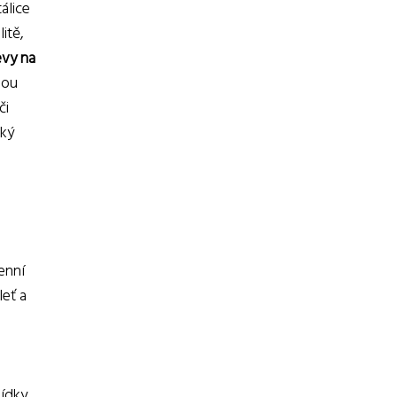
álice
itě,
evy na
nou
či
oký
enní
leť a
bídky