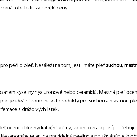
rzenál obohatit za skvělé ceny.
ro péči o pleť. Nezáleží na tom, jestli máte pleť
suchou
,
mast
bsahem kyseliny hyaluronové nebo ceramidů. Mastná pleť ocen
u pleť je ideální kombinovat produkty pro suchou a mastnou ple
arfemace a dráždivých látek.
leť ocení lehké hydratační krémy, zatímco zralá pleť potřebuje
. Nezapomínejte ani na pravidelný peeling a používání pleťový