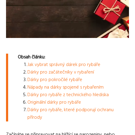
Obsah článku:
Jak vybrat správný dárek pro rybáře
Dárky pro začátečníky v rybaření
Dárky pro pokročilé rybáře
Nápady na dárky spojené s rybařením
Dárky pro rybáře z technického hlediska
Originální dárky pro rybáře
Dárky pro rybáře, které podporují ochranu
přírody
Začínáte se připravovat na blížící se narozeniny, nebo