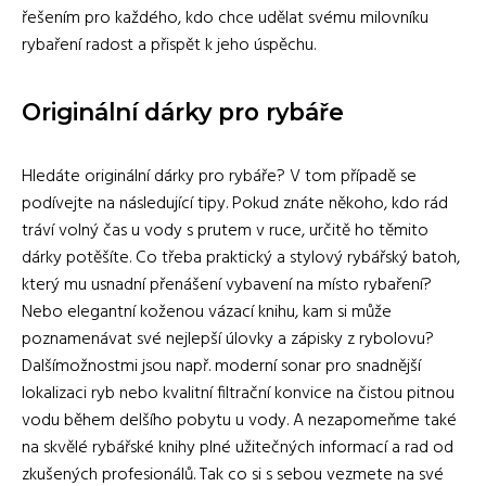
řešením pro každého, kdo chce udělat svému milovníku
rybaření radost a přispět k jeho úspěchu.
Originální dárky pro rybáře
Hledáte originální dárky pro rybáře? V tom případě se
podívejte na následující tipy. Pokud znáte někoho, kdo rád
tráví volný čas u vody s prutem v ruce, určitě ho těmito
dárky potěšíte. Co třeba praktický a stylový rybářský batoh,
který mu usnadní přenášení vybavení na místo rybaření?
Nebo elegantní koženou vázací knihu, kam si může
poznamenávat své nejlepší úlovky a zápisky z rybolovu?
Dalšímožnostmi jsou např. moderní sonar pro snadnější
lokalizaci ryb nebo kvalitní filtrační konvice na čistou pitnou
vodu během delšího pobytu u vody. A nezapomeňme také
na skvělé rybářské knihy plné užitečných informací a rad od
zkušených profesionálů. Tak co si s sebou vezmete na své