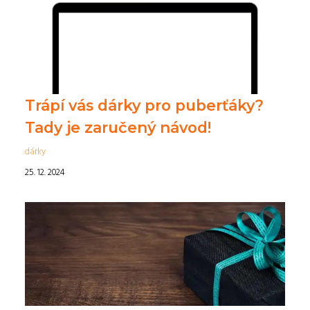
Trápí vás dárky pro puberťáky?
Tady je zaručený návod!
dárky
25. 12. 2024