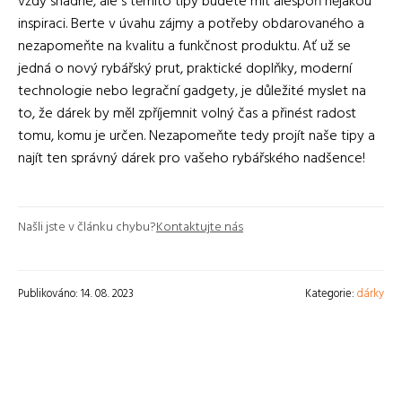
vždy snadné, ale s těmito tipy budete mít alespoň nějakou
inspiraci. Berte v úvahu zájmy a potřeby obdarovaného a
nezapomeňte na kvalitu a funkčnost produktu. Ať už se
jedná o nový rybářský prut, praktické doplňky, moderní
technologie nebo legrační gadgety, je důležité myslet na
to, že dárek by měl zpříjemnit volný čas a přinést radost
tomu, komu je určen. Nezapomeňte tedy projít naše tipy a
najít ten správný dárek pro vašeho rybářského nadšence!
Našli jste v článku chybu?
Kontaktujte nás
Publikováno: 14. 08. 2023
Kategorie:
dárky