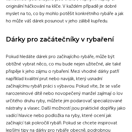
originální háčkování na klíče. V každém případě je dobré
myslet na to, co by mohlo potěšit konkrétního rybáře a jak
ho může váš dárek posunout v jeho zálibě kupředu.
Dárky pro začátečníky v rybaření
Pokud hledáte dárek pro začínajícího rybáře, může být
obtížné vybrat něco, co mu bude nejen užitečné, ale také
přispěje k jeho zájmu o rybaření. Mezi vhodné dárky patří
například kvalitní prut nebo naviják, který usnadní
začínajícímu rybáři práci s výbavou. Pokud víte, že se vaše
narozeninové dítě nebo novopečený manžel zajímají o lov
určitého druhu ryby, můžete jim podarovať specializované
nástrahy a vlasec. Další možností jsou praktické doplňky jako
vadící hlavice nebo podložka na ryby, které ocení jak
začínající tak pokročilí rybáři. Pokud se chcete inspirovat
lepšími tipy na dárky pro rybáře obecně, podrobnou