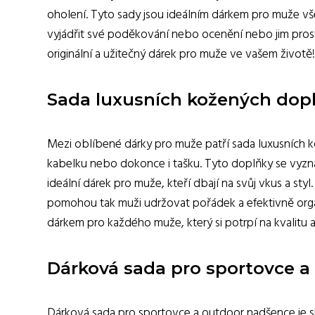
oholení. Tyto sady jsou ideálním dárkem pro muže v
vyjádřit své poděkování nebo ocenění nebo jim pros
originální a užitečný dárek pro muže ve vašem životě!
Sada luxusních kožených dop
Mezi oblíbené dárky pro muže patří sada luxusních 
kabelku nebo dokonce i tašku. Tyto doplňky se vyzna
ideální dárek pro muže, kteří dbají na svůj vkus a styl
pomohou tak muži udržovat pořádek a efektivně orga
dárkem pro každého muže, který si potrpí na kvalitu 
Dárková sada pro sportovce 
Dárková sada pro sportovce a outdoor nadšence je skv