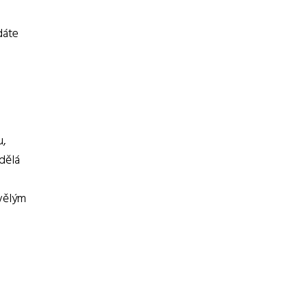
dáte
u,
dělá
kvělým