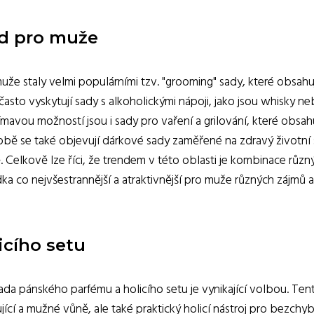
ad pro muže
uže staly velmi populárními tzv. "grooming" sady, které obsahu
 často vyskytují sady s alkoholickými nápoji, jako jsou whisky n
jímavou možností jsou i sady pro vaření a grilování, které obsah
obě se také objevují dárkové sady zaměřené na zdravý životní s
. Celkově lze říci, že trendem v této oblasti je kombinace různ
a co nejvšestrannější a atraktivnější pro muže různých zájmů a
cího setu
a pánského parfému a holicího setu je vynikající volbou. Ten
cí a mužné vůně, ale také praktický holicí nástroj pro bezchy