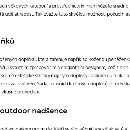
šech věkových kategorií a prostřednictvím nich můžete snadno
tě udělat radost. Tak zvažte tuto skvělou možnost, pokud hle
lňků
kožených doplňků, která zahrnuje například koženou peněženk
čují kvalitním zpracováním a elegantním designem, což z nich 
. Kromě estetické stránky mají tyto doplňky i praktickou funkci a
nizovat své věci. Sada luxusních kožených doplňků je tedy s
a vkusné provedení.
a outdoor nadšence
ělým dárkem pro muže, kteří se rádi věnují fyzické aktivitě a