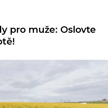
dy pro muže: Oslovte
otě!