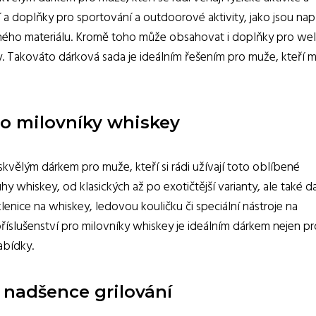
a doplňky pro sportování a outdoorové aktivity, jako jsou nap
lného materiálu. Kromě toho může obsahovat i doplňky pro wel
 Takováto dárková sada je ideálním řešením pro muže, kteří mi
ro milovníky whiskey
skvělým dárkem pro muže, kteří si rádi užívají toto oblíbené
y whiskey, od klasických až po exotičtější varianty, ale také da
klenice na whiskey, ledovou kouličku či speciální nástroje na
říslušenství pro milovníky whiskey je ideálním dárkem nejen pr
abídky.
 nadšence grilování