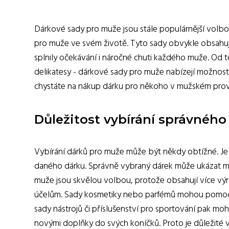
Dárkové sady pro muže jsou stále populárnější volbou 
pro muže ve svém životě. Tyto sady obvykle obsahují
splnily očekávání i náročné chuti každého muže. Od 
delikatesy - dárkové sady pro muže nabízejí možnost
chystáte na nákup dárku pro někoho v mužském proved
Důležitost vybírání správnéh
Vybírání dárků pro muže může být někdy obtížné. Je dů
daného dárku. Správně vybraný dárek může ukázat muž
muže jsou skvělou volbou, protože obsahují více v
účelům. Sady kosmetiky nebo parfémů mohou pomoci m
sady nástrojů či příslušenství pro sportování pak moh
novými doplňky do svých koníčků. Proto je důležité v