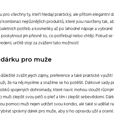
pro všechny ty, kteří hledají praktický, ale přitom elegantní d
 kombinaci nejrůznějších produktů, které jsou navrženy tak, a
toaletních potřeb a kosmetiky až po lahodné nápoje a vybrané
 poskytnout jim přesně to, co potřebují nebo chtějí. Pokud se
ení, určitě stojí za zvážení tato možnost!
o dárku pro muže
ležité zvážit jejich zájmy, preference a také praktické využití
i, že na něj myslíme a snažíme se ho potěšit. Dárkové sady p
ýrobků spojených dohromady, které navíc mohou sloužit různý
uži zlepšit svou péči o pleť a tím i zlepšit sebevědomí. Dár
ou pomoci muži nejen udržet svou kondici, ale také si udělat r
ybírat správný dárek pro muže, aby si ho opravdu užil a ocenil.