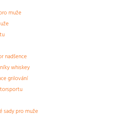
 pro muže
muže
tu
or nadšence
vníky whiskey
ce grilování
otorsportu
vé sady pro muže