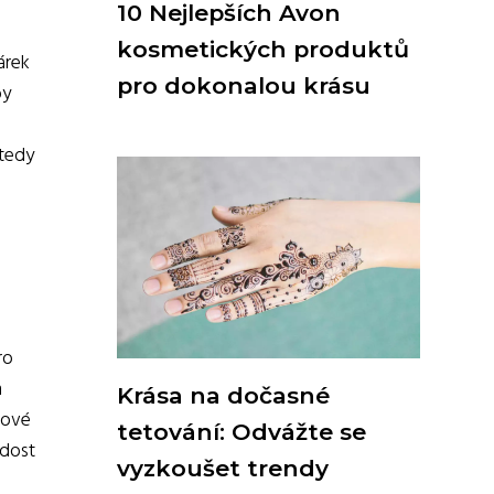
10 Nejlepších Avon
kosmetických produktů
árek
pro dokonalou krásu
by
 tedy
ro
m
Krása na dočasné
kové
tetování: Odvážte se
adost
vyzkoušet trendy