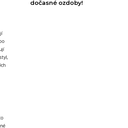
dočasné ozdoby!
jí
ebo
ují
tyl,
ých
to
bné