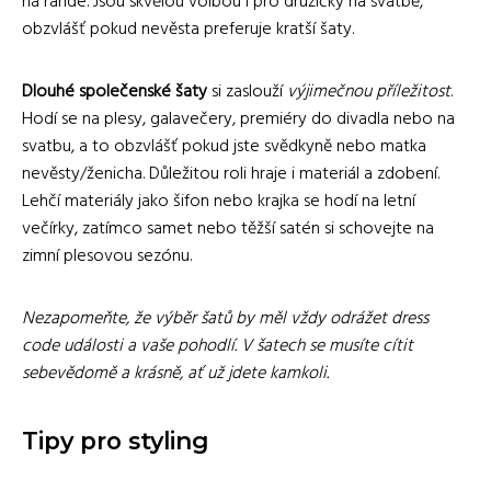
na rande. Jsou skvělou volbou i pro družičky na svatbě,
obzvlášť pokud nevěsta preferuje kratší šaty.
Dlouhé společenské šaty
si zaslouží
výjimečnou příležitost
.
Hodí se na plesy, galavečery, premiéry do divadla nebo na
svatbu, a to obzvlášť pokud jste svědkyně nebo matka
nevěsty/ženicha. Důležitou roli hraje i materiál a zdobení.
Lehčí materiály jako šifon nebo krajka se hodí na letní
večírky, zatímco samet nebo těžší satén si schovejte na
zimní plesovou sezónu.
Nezapomeňte, že výběr šatů by měl vždy odrážet dress
code události a vaše pohodlí. V šatech se musíte cítit
sebevědomě a krásně, ať už jdete kamkoli.
Tipy pro styling