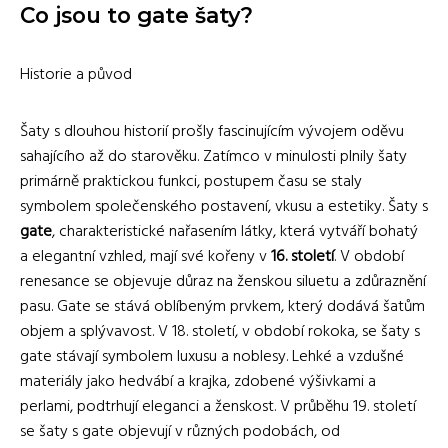
Co jsou to gate šaty?
Historie a původ
Šaty s dlouhou historií prošly fascinujícím vývojem oděvu
sahajícího až do starověku. Zatímco v minulosti plnily šaty
primárně praktickou funkci, postupem času se staly
symbolem společenského postavení, vkusu a estetiky. Šaty s
gate
, charakteristické nařasením látky, která vytváří bohatý
a elegantní vzhled, mají své kořeny v
16. století
. V období
renesance se objevuje důraz na ženskou siluetu a zdůraznění
pasu. Gate se stává oblíbeným prvkem, který dodává šatům
objem a splývavost. V 18. století, v období rokoka, se šaty s
gate stávají symbolem luxusu a noblesy. Lehké a vzdušné
materiály jako hedvábí a krajka, zdobené výšivkami a
perlami, podtrhují eleganci a ženskost. V průběhu 19. století
se šaty s gate objevují v různých podobách, od