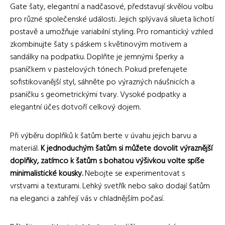
Gate šaty, elegantní a nadčasové, představují skvělou volbu
pro různé společenské události. Jejich splývavá silueta lichotí
postavě a umožňuje variabilní styling. Pro romantický vzhled
zkombinujte šaty s páskem s květinovým motivem a
sandálky na podpatku. Doplňte je jemnými šperky a
psaníčkem v pastelových tónech. Pokud preferujete
sofistikovanější styl, sáhněte po výrazných náušnicích a
psaníčku s geometrickými tvary. Vysoké podpatky a
elegantní účes dotvoří celkový dojem.
Při výběru doplňků k šatům berte v úvahu jejich barvu a
materiál.
K jednoduchým šatům si můžete dovolit výraznější
doplňky, zatímco k šatům s bohatou výšivkou volte spíše
minimalistické kousky.
Nebojte se experimentovat s
vrstvami a texturami. Lehký svetřík nebo sako dodají šatům
na eleganci a zahřejí vás v chladnějším počasí.