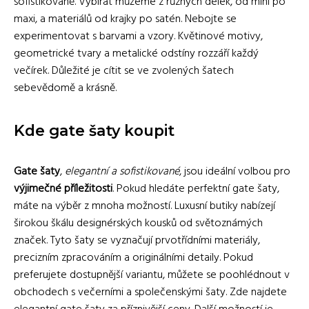
sofistikovaně. Vybírat můžeme z různých délek, od mini po
maxi, a materiálů od krajky po satén. Nebojte se
experimentovat s barvami a vzory. Květinové motivy,
geometrické tvary a metalické odstíny rozzáří každý
večírek. Důležité je cítit se ve zvolených šatech
sebevědomě a krásně.
Kde gate šaty koupit
Gate šaty
,
elegantní a sofistikované
, jsou ideální volbou pro
výjimečné příležitosti
. Pokud hledáte perfektní gate šaty,
máte na výběr z mnoha možností. Luxusní butiky nabízejí
širokou škálu designérských kousků od světoznámých
značek. Tyto šaty se vyznačují prvotřídními materiály,
precizním zpracováním a originálními detaily. Pokud
preferujete dostupnější variantu, můžete se poohlédnout v
obchodech s večerními a společenskými šaty. Zde najdete