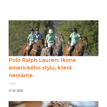
Polo Ralph Lauren: Ikona
amerického stylu, která
nestárne.
móda
27. 03. 2026