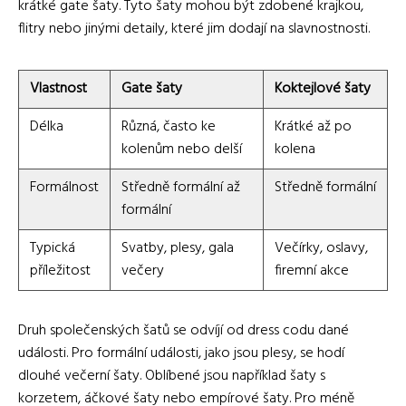
krátké gate šaty. Tyto šaty mohou být zdobené krajkou,
flitry nebo jinými detaily, které jim dodají na slavnostnosti.
Vlastnost
Gate šaty
Koktejlové šaty
Délka
Různá, často ke
Krátké až po
kolenům nebo delší
kolena
Formálnost
Středně formální až
Středně formální
formální
Typická
Svatby, plesy, gala
Večírky, oslavy,
příležitost
večery
firemní akce
Druh společenských šatů se odvíjí od dress codu dané
události. Pro formální události, jako jsou plesy, se hodí
dlouhé večerní šaty. Oblíbené jsou například šaty s
korzetem, áčkové šaty nebo empírové šaty. Pro méně