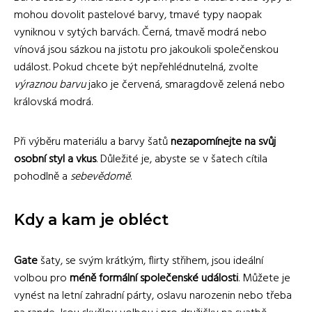
mohou dovolit pastelové barvy, tmavé typy naopak
vyniknou v sytých barvách. Černá, tmavě modrá nebo
vínová jsou sázkou na jistotu pro jakoukoli společenskou
událost. Pokud chcete být nepřehlédnutelná, zvolte
výraznou barvu
jako je červená, smaragdově zelená nebo
královská modrá.
Při výběru materiálu a barvy šatů
nezapomínejte na svůj
osobní styl a vkus
. Důležité je, abyste se v šatech cítila
pohodlně a
sebevědomě
.
Kdy a kam je obléct
Gate
šaty, se svým krátkým, flirty střihem, jsou ideální
volbou pro
méně formální společenské události
. Můžete je
vynést na letní zahradní párty, oslavu narozenin nebo třeba