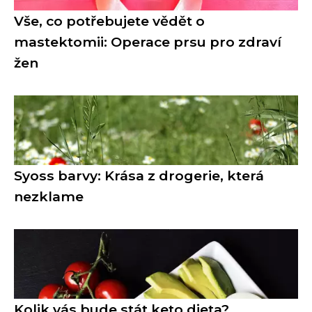
Vše, co potřebujete vědět o
mastektomii: Operace prsu pro zdraví
žen
Syoss barvy: Krása z drogerie, která
nezklame
Kolik vás bude stát keto dieta?