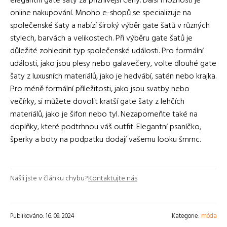
elegantní gate šaty za příznivější ceny. Další možností je
online nakupování. Mnoho e-shopů se specializuje na
společenské šaty a nabízí široký výběr gate šatů v různých
stylech, barvách a velikostech. Při výběru gate šatů je
důležité zohlednit typ společenské události. Pro formální
události, jako jsou plesy nebo galavečery, volte dlouhé gate
šaty z luxusních materiálů, jako je hedvábí, satén nebo krajka.
Pro méně formální příležitosti, jako jsou svatby nebo
večírky, si můžete dovolit kratší gate šaty z lehčích
materiálů, jako je šifon nebo tyl. Nezapomeňte také na
doplňky, které podtrhnou váš outfit. Elegantní psaníčko,
šperky a boty na podpatku dodají vašemu looku šmrnc.
Našli jste v článku chybu?
Kontaktujte nás
Publikováno: 16. 09. 2024
Kategorie:
móda