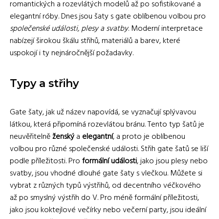
romantických a rozevlátých modelů až po sofistikované a
elegantní róby. Dnes jsou šaty s gate oblíbenou volbou pro
společenské události, plesy a svatby
. Moderní interpretace
nabízejí širokou škálu střihů, materiálů a barev, které
uspokojí i ty nejnáročnější požadavky.
Typy a střihy
Gate šaty, jak už název napovídá, se vyznačují splývavou
látkou, která připomíná rozevlátou bránu. Tento typ šatů je
neuvěřitelně
ženský
a
elegantní
, a proto je oblíbenou
volbou pro různé společenské události. Střih gate šatů se liší
podle příležitosti. Pro
formální události
, jako jsou plesy nebo
svatby, jsou vhodné dlouhé gate šaty s vlečkou. Můžete si
vybrat z různých typů výstřihů, od decentního véčkového
až po smyslný výstřih do V. Pro méně formální příležitosti,
jako jsou koktejlové večírky nebo večerní party, jsou ideální