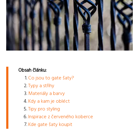
Obsah článku:
Co jsou to gate šaty?
Typy a střihy
Materiály a barvy
Kdy a kam je obléct
Tipy pro styling
Inspirace z červeného koberce
Kde gate šaty koupit