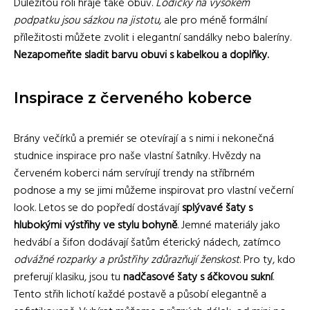
Důležitou roli hraje také obuv.
Lodičky na vysokém
podpatku jsou sázkou na jistotu,
ale pro méně formální
příležitosti můžete zvolit i elegantní sandálky nebo baleríny.
Nezapomeňte sladit barvu obuvi s kabelkou a doplňky.
Inspirace z červeného koberce
Brány večírků a premiér se otevírají a s nimi i nekonečná
studnice inspirace pro naše vlastní šatníky. Hvězdy na
červeném koberci nám servírují trendy na stříbrném
podnose a my se jimi můžeme inspirovat pro vlastní večerní
look. Letos se do popředí dostávají
splývavé šaty s
hlubokými výstřihy ve stylu bohyně
. Jemné materiály jako
hedvábí a šifon dodávají šatům éterický nádech, zatímco
odvážné rozparky a průstřihy zdůrazňují ženskost
. Pro ty, kdo
preferují klasiku, jsou tu
nadčasové šaty s áčkovou sukní
.
Tento střih lichotí každé postavě a působí elegantně a