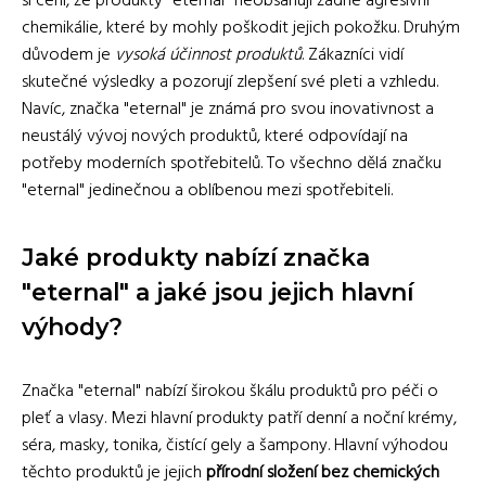
si cení, že produkty "eternal" neobsahují žádné agresivní
chemikálie, které by mohly poškodit jejich pokožku. Druhým
důvodem je
vysoká účinnost produktů
. Zákazníci vidí
skutečné výsledky a pozorují zlepšení své pleti a vzhledu.
Navíc, značka "eternal" je známá pro svou inovativnost a
neustálý vývoj nových produktů, které odpovídají na
potřeby moderních spotřebitelů. To všechno dělá značku
"eternal" jedinečnou a oblíbenou mezi spotřebiteli.
Jaké produkty nabízí značka
"eternal" a jaké jsou jejich hlavní
výhody?
Značka "eternal" nabízí širokou škálu produktů pro péči o
pleť a vlasy. Mezi hlavní produkty patří denní a noční krémy,
séra, masky, tonika, čistící gely a šampony. Hlavní výhodou
těchto produktů je jejich
přírodní složení bez chemických