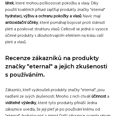
látek
, které mohou poškozovat pokožku a vlasy. Díky
použití kvalitních přísad zajišťují produkty značky "eternal"
hydrataci, výživu a ochranu pokožky a vlasů
. Navíc mají
antioxidační účinky
, které pomáhají bojovat proti stárnutí
pleti a posilovat strukturu vlasů. Celkově se jedná o vysoce
účinné produkty s dlouhotrvajícím efektem na krásu vaší
pleti a vlasů.
Recenze zákazníků na produkty
značky "eternal" a jejich zkušenosti
s používáním.
Zákazníci, kteří vyzkoušeli produkty značky "eternal", jsou
nadšení ze svých zkušeností. Mnoho z nich chválí
účinnost
a
viditelné výsledky
, které tyto produkty přináší. Jedna
zákaznice uvedla, že její pleť je po používání krému od
"eternal"
hydratovaná a jemná
. Další zákaznice ocenila sérum