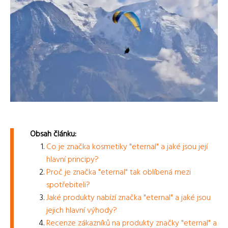
Obsah článku:
Co je značka kosmetiky "eternal" a jaké jsou její
hlavní principy?
Proč je značka "eternal" tak oblíbená mezi
spotřebiteli?
Jaké produkty nabízí značka "eternal" a jaké jsou
jejich hlavní výhody?
Recenze zákazníků na produkty značky "eternal" a