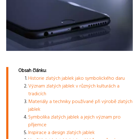
Obsah článku:
Historie zlatých jablek jako symbolického daru
Význam zlatých jablek v různých kulturách a
tradicích
Materiály a techniky používané při výrobě zlatých
jablek
Symbolika zlatých jablek a jejich význam pro
příjemce
Inspirace a design zlatých jablek