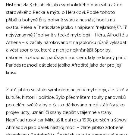
Historie zlatých jablek jako symbolického daru sahá až do
starověkého Řecka a mýtu o Héraklovi. Podle tohoto
příběhu bohyně Éris, bohyně sváru a nesnází, hodila na
svatbu Peléa a Thetis zlaté jablko s nápisem "nejkrásnější". Tři
nejvýznamnější bohyně v řecké mytologii – Héra, Afrodité a
Athéna – si začaly nárokovanost na jabloňku různě vykládat
a vést spor o to, která z nich je nejkrásnější. Spor byl
nakonec rozhodnut parížským soustem, kdy se krásný princ
Paridés rozhodl dát zlaté jablko Afrodité jako dar pro její
krásu.
Zlaté jablko se stalo symbolem nejen v mytologii, ale také v
kultuře, historii i politice. Bylo předmětem touhy panovníků
po celém světě a bylo často dárkováno mezi státníky jako
projev úcty, uznání či snahy zlepšit vzájemné vztahy.
Například ruský car Mikuláš II. dal roku 1908 perskému šáhovi
Ahmadovi jako dárek nástroj moci – zlaté jablko zdobené