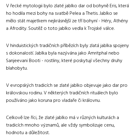
V řecké mytologii bylo zlaté jablko dar od bohyně Eris, která
ho hodila mezi bohy na svatbě Pelea a Thetis. Jablko se
mělo stát majetkem nejkrásnější ze tří bohyní - Héry, Athény
a Afrodity. Soutěž o toto jablko vedla k Trojské válce.
V hinduistických tradičních příbězích byly zlatá jablka spojeny
s dokonalostí. Jablka byla nazývána jako Amritphal nebo
Sanjeevani Booti - rostliny, které poskytují všechny druhy
blahobytu.
V evropských tradicích se zlaté jablko objevuje jako dar pro
královskou rodinu. V některých tradičních rituálech bylo
používáno jako koruna pro vladaře či královnu.
Celkově lze říci, že zlaté jablko má v různých kulturách a
tradicích mnoho významů, ale vždy symbolizuje cenu,
hodnotu a důležitost.