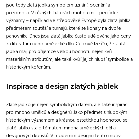
jsou tedy zlatá jablka symbolem uznání, ocenění a
pozornosti. V různých kulturách mohou mít specifické
významy – například ve středověké Evropě byla zlatá jablka
předmětem soutěží a turnajů, které se konaly na dvoře
panovníka. Dnes jsou zlatá jablka často udělována jako ceny
za literaturu nebo umělecké dílo. Celkově lze říci, že zlatá
jablka mají pro příjemce velkou hodnotu nejen kvůli
materiálním atributům, ale také kvůli jejich hlubší symbolice a
historickým kořenům.
Inspirace a design zlatých jablek
Zlaté jablko je nejen symbolickým darem, ale také inspirací
pro mnoho umělců a designérů. Jako předmět s hlubokým
historickým významem a krásnou estetickou hodnotou se
zlaté jablko stalo tématem mnoha uměleckých děl a
designových kousků. V moderním designu tento motiv