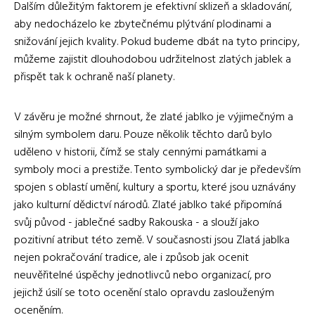
Dalším důležitým faktorem je efektivní sklizeň a skladování,
aby nedocházelo ke zbytečnému plýtvání plodinami a
snižování jejich kvality. Pokud budeme dbát na tyto principy,
můžeme zajistit dlouhodobou udržitelnost zlatých jablek a
přispět tak k ochraně naší planety.
V závěru je možné shrnout, že zlaté jablko je výjimečným a
silným symbolem daru. Pouze několik těchto darů bylo
uděleno v historii, čímž se staly cennými památkami a
symboly moci a prestiže. Tento symbolický dar je především
spojen s oblastí umění, kultury a sportu, které jsou uznávány
jako kulturní dědictví národů. Zlaté jablko také připomíná
svůj původ - jablečné sadby Rakouska - a slouží jako
pozitivní atribut této země. V současnosti jsou Zlatá jablka
nejen pokračování tradice, ale i způsob jak ocenit
neuvěřitelné úspěchy jednotlivců nebo organizací, pro
jejichž úsilí se toto ocenění stalo opravdu zaslouženým
oceněním.