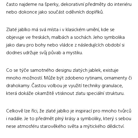
často najdeme na šperky, dekorativní předměty do interiéru
nebo dokonce jako součást oděvních doplňků.
Zlaté jablko má svá místa i v klasickém umění, kde se
objevuje ve freskách, malbách a sochách. Jeho symbolika
jako daru pro bohy nebo vládce z následujících období si
dodnes udržuje svůj půvab a mystiku.
Co se týče samotného designu zlatých jablek, existuje
mnoho možností. Může být zdobeno rytinami, ornamenty či
drahokamy. Častou volbou je využití techniky granulace,
která dokáže okamžitě vtisknout zlatu speciální strukturu.
Celkově lze říci, že zlaté jablko je inspirací pro mnoho tvůrců
i nadále. Je to předmět plný krásy a symboliky, který s sebou
nese atmosféru starověkého světa a mýtického dědictví.