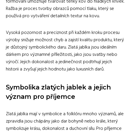
formování umožňuje tvarovat tenký kov do hladkých křivek.
Ražba je proces tvorby obrazců pomocí tlaku, který se
používá pro vytváření detailních textur na kovu.
Vysoká pozornost a preciznost při každém kroku procesu
výroby snižuje možnost chyb a zajistí kvalitu produktu, který
je důstojný symbolického daru. Zlatá jablka jsou ideálním
dárkem pro významné příležitosti, jako jsou svatby nebo
výročí. Jejich dokonalost a jedinečnost podtrhují jejich
historii a zvyšují jejich hodnotu jako luxusních darů.
Symbolika zlatých jablek a jejich
význam pro příjemce
Zlatá jablka mají v symbolice a folklóru mnoho významů, ale
zpravidla jsou chápány jako dar bohyně nebo krále, který
symbolizuje krásu, dokonalost a duchovní sílu. Pro příjemce