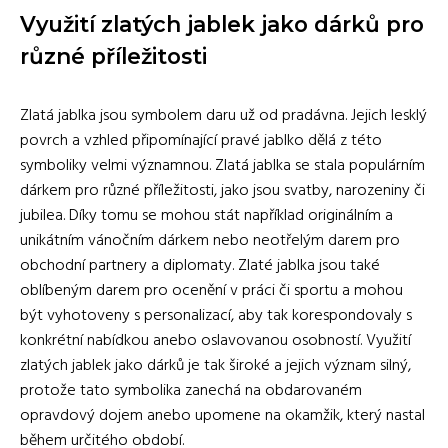
Využití zlatých jablek jako dárků pro
různé příležitosti
Zlatá jablka jsou symbolem daru už od pradávna. Jejich lesklý
povrch a vzhled připomínající pravé jablko dělá z této
symboliky velmi významnou. Zlatá jablka se stala populárním
dárkem pro různé příležitosti, jako jsou svatby, narozeniny či
jubilea. Díky tomu se mohou stát například originálním a
unikátním vánočním dárkem nebo neotřelým darem pro
obchodní partnery a diplomaty. Zlaté jablka jsou také
oblíbeným darem pro ocenění v práci či sportu a mohou
být vyhotoveny s personalizací, aby tak korespondovaly s
konkrétní nabídkou anebo oslavovanou osobností. Využití
zlatých jablek jako dárků je tak široké a jejich význam silný,
protože tato symbolika zanechá na obdarovaném
opravdový dojem anebo upomene na okamžik, který nastal
během určitého období.