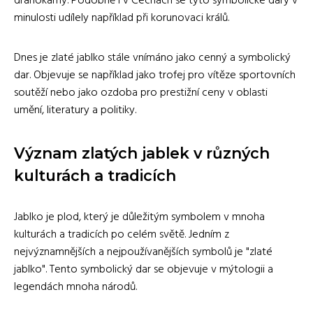
drahokamy. Podobně i v Čechách se tyto symbolické dary v
minulosti udílely například při korunovaci králů.
Dnes je zlaté jablko stále vnímáno jako cenný a symbolický
dar. Objevuje se například jako trofej pro vítěze sportovních
soutěží nebo jako ozdoba pro prestižní ceny v oblasti
umění, literatury a politiky.
Význam zlatých jablek v různých
kulturách a tradicích
Jablko je plod, který je důležitým symbolem v mnoha
kulturách a tradicích po celém světě. Jedním z
nejvýznamnějších a nejpoužívanějších symbolů je "zlaté
jablko". Tento symbolický dar se objevuje v mýtologii a
legendách mnoha národů.