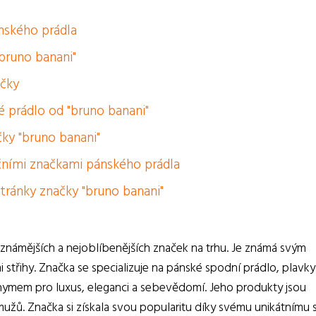
ánského prádla
"bruno banani"
ačky
é prádlo od "bruno banani"
ky "bruno banani"
čními značkami pánského prádla
tránky značky "bruno banani"
známějších a nejoblíbenějších značek na trhu. Je známá svým
i střihy. Značka se specializuje na pánské spodní prádlo, plavky
nymem pro luxus, eleganci a sebevědomí. Jeho produkty jsou
mužů. Značka si získala svou popularitu díky svému unikátnímu s