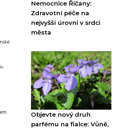
Nemocnice Říčany:
Zdravotní péče na
nejvyšší úrovni v srdci
města
ánské
u.
ěhem
Objevte nový druh
parfému na fialce: Vůně,