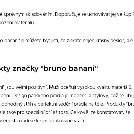
ké správným skladováním. Doporučuje se uchovávat jej ve šupl
ození materiálu.
banani" si můžete být jisti, že získáte nejen krásný design, ale
kty značky "bruno banani"
 jsou velmi pozitivní. Muži oceňují vysokou kvalitu materiálů,
ení. Design pánského prádla je moderní a stylový, což se líbí 
í pohodlný střih a perfektní sedění prádla na těle. Produkty "b
e také pro speciální příležitosti. Celkově lze konstatovat, že
šenosti a rádi se k nim opakovaně vrací.