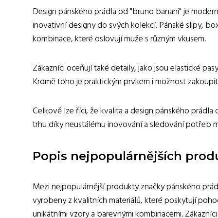
Design pánského prádla od "bruno banani" je moderní 
inovativní designy do svých kolekcí. Pánské slipy, boxe
kombinace, které oslovují muže s různým vkusem.
Zákazníci oceňují také detaily, jako jsou elastické pas
Kromě toho je praktickým prvkem i možnost zakoupit 
Celkově lze říci, že kvalita a design pánského prádla 
trhu díky neustálému inovování a sledování potřeb
Popis nejpopulárnějších prod
Mezi nejpopulárnější produkty značky pánského prádl
vyrobeny z kvalitních materiálů, které poskytují pohod
unikátními vzory a barevnými kombinacemi. Zákazníci s