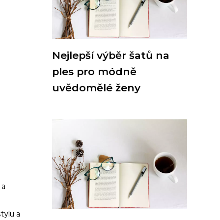
Nejlepší výběr šatů na
ples pro módně
uvědomělé ženy
 a
tylu a