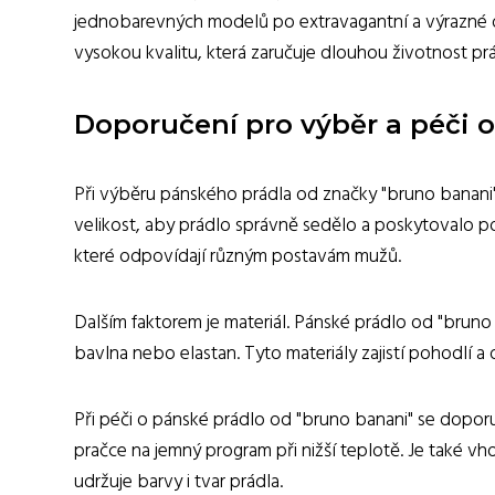
jednobarevných modelů po extravagantní a výrazné d
vysokou kvalitu, která zaručuje dlouhou životnost pr
Doporučení pro výběr a péči 
Při výběru pánského prádla od značky "bruno banani" j
velikost, aby prádlo správně sedělo a poskytovalo po
které odpovídají různým postavám mužů.
Dalším faktorem je materiál. Pánské prádlo od "bruno 
bavlna nebo elastan. Tyto materiály zajistí pohodlí 
Při péči o pánské prádlo od "bruno banani" se dopor
pračce na jemný program při nižší teplotě. Je také vh
udržuje barvy i tvar prádla.