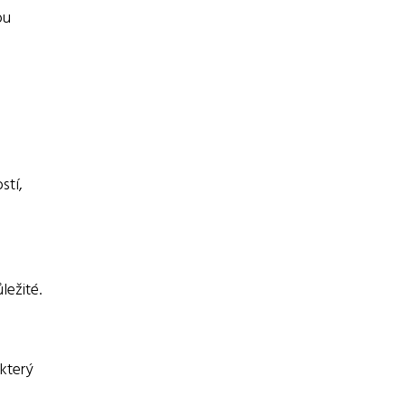
ou
stí,
ležité.
 který