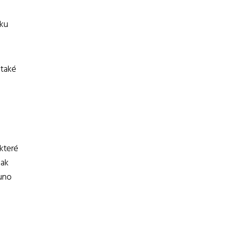
íku
 také
 které
jak
runo