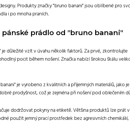
esigny. Produkty značky "bruno banani" jsou oblíbené pro sv
ádla i po mnoha praních.
o pánské prádlo od "bruno banani"
e důležité vzít v úvahu několik faktorů. Za prvé, zkontrolujte
hodlný pocit během nošení. Značka nabízí širokou škálu veliko
banani" je vyrobeno z kvalitních a příjemných materiálů, jako je
a dobré prodyšnost, což je zejména při nošení pod oblečením dů
učuje dodržovat pokyny na etiketě. Většina produktů lze prát v
odné použít jemný prací prostředek bez agresivních chemikálií,