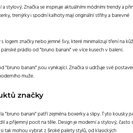
a stylový. Značka se inspiruje aktuálními módními trendy a přin
rky, trenýrky i spodní kalhoty mají originální střihy a barevné
y s logem značky nebo jemné švy, které minimalizují tření na kůž
pánské prádlo od "bruno banani" ve více kusech v balení.
od "bruno banani" jsou vynikající. Značka si udržuje své postave
 moderního muže.
uktů značky
a "bruno banani" patří zejména boxerky a slipy. Tyto kousky j
lí a příjemný pocit na těle. Design je moderní a stylový, často 
i tak mohou vybrat z široké palety stylů, od klasických