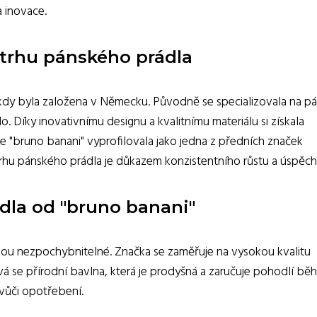
 inovace.
a trhu pánského prádla
, kdy byla založena v Německu. Původně se specializovala na p
o. Díky inovativnímu designu a kvalitnímu materiálu si získala
e "bruno banani" vyprofilovala jako jedna z předních značek
trhu pánského prádla je důkazem konzistentního růstu a úspěch
ádla od "bruno banani"
jsou nezpochybnitelné. Značka se zaměřuje na vysokou kvalitu
ívá se přírodní bavlna, která je prodyšná a zaručuje pohodlí b
 vůči opotřebení.