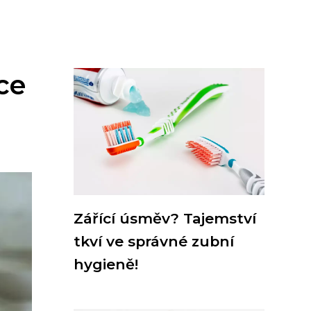
ce
Zářící úsměv? Tajemství
tkví ve správné zubní
hygieně!