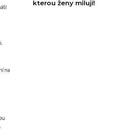
kterou ženy milují!
áší
i.
ní na
sou
s