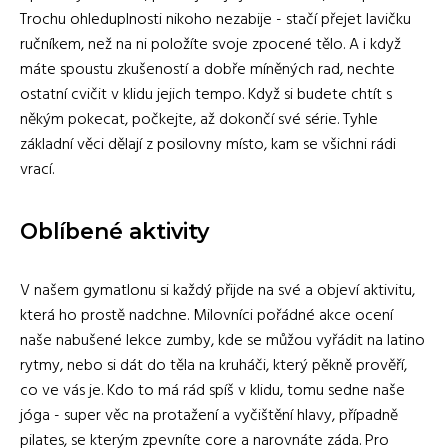
Trochu ohleduplnosti nikoho nezabije - stačí přejet lavičku
ručníkem, než na ni položíte svoje zpocené tělo. A i když
máte spoustu zkušeností a dobře míněných rad, nechte
ostatní cvičit v klidu jejich tempo. Když si budete chtít s
někým pokecat, počkejte, až dokončí své série. Tyhle
základní věci dělají z posilovny místo, kam se všichni rádi
vrací.
Oblíbené aktivity
V našem gymatlonu si každý přijde na své a objeví aktivitu,
která ho prostě nadchne. Milovníci pořádné akce ocení
naše nabušené lekce zumby, kde se můžou vyřádit na latino
rytmy, nebo si dát do těla na kruháči, který pěkně prověří,
co ve vás je. Kdo to má rád spíš v klidu, tomu sedne naše
jóga - super věc na protažení a vyčištění hlavy, případně
pilates, se kterým zpevníte core a narovnáte záda. Pro