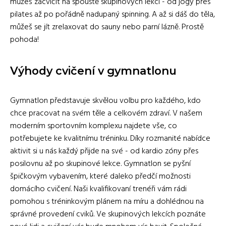
můžeš zacvičit na spoustě skupinových lekcí - od jógy přes
pilates až po pořádně nadupaný spinning. A až si dáš do těla,
můžeš se jít zrelaxovat do sauny nebo parní lázně. Prostě
pohoda!
Výhody cvičení v gymnatlonu
Gymnatlon představuje skvělou volbu pro každého, kdo
chce pracovat na svém těle a celkovém zdraví. V našem
moderním sportovním komplexu najdete vše, co
potřebujete ke kvalitnímu tréninku. Díky rozmanité nabídce
aktivit si u nás každý přijde na své - od kardio zóny přes
posilovnu až po skupinové lekce. Gymnatlon se pyšní
špičkovým vybavením, které daleko předčí možnosti
domácího cvičení. Naši kvalifikovaní trenéři vám rádi
pomohou s tréninkovým plánem na míru a dohlédnou na
správné provedení cviků. Ve skupinových lekcích poznáte