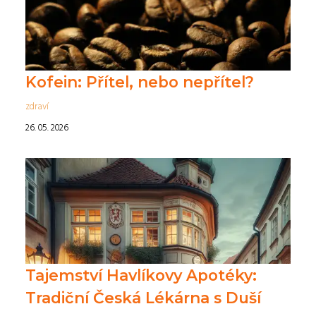
Kofein: Přítel, nebo nepřítel?
zdraví
26. 05. 2026
Tajemství Havlíkovy Apotéky:
Tradiční Česká Lékárna s Duší