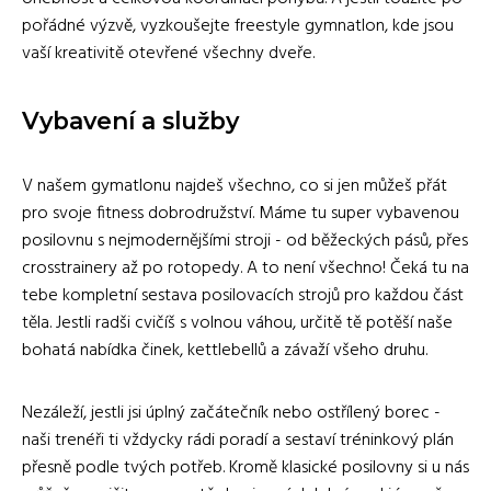
pořádné výzvě, vyzkoušejte freestyle gymnatlon, kde jsou
vaší kreativitě otevřené všechny dveře.
Vybavení a služby
V našem gymatlonu najdeš všechno, co si jen můžeš přát
pro svoje fitness dobrodružství. Máme tu super vybavenou
posilovnu s nejmodernějšími stroji - od běžeckých pásů, přes
crosstrainery až po rotopedy. A to není všechno! Čeká tu na
tebe kompletní sestava posilovacích strojů pro každou část
těla. Jestli radši cvičíš s volnou váhou, určitě tě potěší naše
bohatá nabídka činek, kettlebellů a závaží všeho druhu.
Nezáleží, jestli jsi úplný začátečník nebo ostřílený borec -
naši trenéři ti vždycky rádi poradí a sestaví tréninkový plán
přesně podle tvých potřeb. Kromě klasické posilovny si u nás