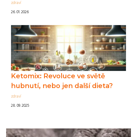
zdraví
26. 01. 2026
Ketomix: Revoluce ve světě
hubnutí, nebo jen další dieta?
zdraví
28. 09. 2025