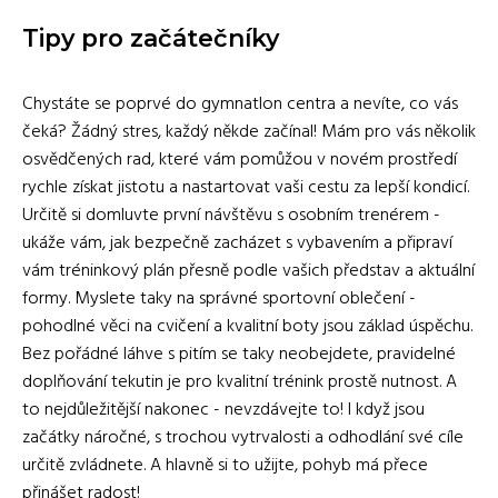
Tipy pro začátečníky
Chystáte se poprvé do gymnatlon centra a nevíte, co vás
čeká? Žádný stres, každý někde začínal! Mám pro vás několik
osvědčených rad, které vám pomůžou v novém prostředí
rychle získat jistotu a nastartovat vaši cestu za lepší kondicí.
Určitě si domluvte první návštěvu s osobním trenérem -
ukáže vám, jak bezpečně zacházet s vybavením a připraví
vám tréninkový plán přesně podle vašich představ a aktuální
formy. Myslete taky na správné sportovní oblečení -
pohodlné věci na cvičení a kvalitní boty jsou základ úspěchu.
Bez pořádné láhve s pitím se taky neobejdete, pravidelné
doplňování tekutin je pro kvalitní trénink prostě nutnost. A
to nejdůležitější nakonec - nevzdávejte to! I když jsou
začátky náročné, s trochou vytrvalosti a odhodlání své cíle
určitě zvládnete. A hlavně si to užijte, pohyb má přece
přinášet radost!