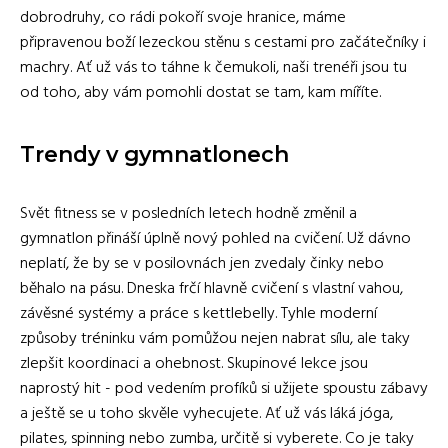
dobrodruhy, co rádi pokoří svoje hranice, máme
připravenou boží lezeckou stěnu s cestami pro začátečníky i
machry. Ať už vás to táhne k čemukoli, naši trenéři jsou tu
od toho, aby vám pomohli dostat se tam, kam míříte.
Trendy v gymnatlonech
Svět fitness se v posledních letech hodně změnil a
gymnatlon přináší úplně nový pohled na cvičení. Už dávno
neplatí, že by se v posilovnách jen zvedaly činky nebo
běhalo na pásu. Dneska frčí hlavně cvičení s vlastní vahou,
závěsné systémy a práce s kettlebelly. Tyhle moderní
způsoby tréninku vám pomůžou nejen nabrat sílu, ale taky
zlepšit koordinaci a ohebnost. Skupinové lekce jsou
naprostý hit - pod vedením profíků si užijete spoustu zábavy
a ještě se u toho skvěle vyhecujete. Ať už vás láká jóga,
pilates, spinning nebo zumba, určitě si vyberete. Co je taky