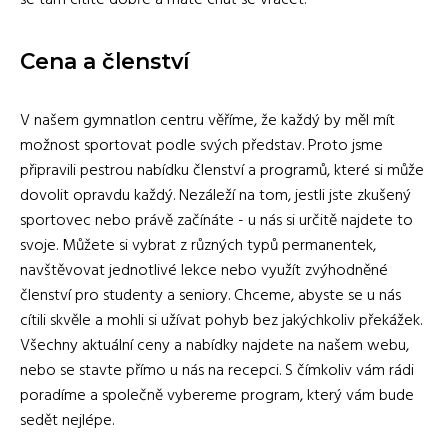
se tam cítíte dobře a máte chuť se vracet.
Cena a členství
V našem gymnatlon centru věříme, že každý by měl mít
možnost sportovat podle svých představ. Proto jsme
připravili pestrou nabídku členství a programů, které si může
dovolit opravdu každý. Nezáleží na tom, jestli jste zkušený
sportovec nebo právě začínáte - u nás si určitě najdete to
svoje. Můžete si vybrat z různých typů permanentek,
navštěvovat jednotlivé lekce nebo využít zvýhodněné
členství pro studenty a seniory. Chceme, abyste se u nás
cítili skvěle a mohli si užívat pohyb bez jakýchkoliv překážek.
Všechny aktuální ceny a nabídky najdete na našem webu,
nebo se stavte přímo u nás na recepci. S čímkoliv vám rádi
poradíme a společně vybereme program, který vám bude
sedět nejlépe.