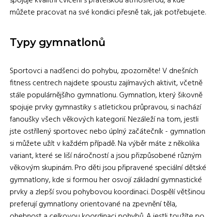
spojuje kvalitní cvičení s přátelskou atmosférou, a kde
můžete pracovat na své kondici přesně tak, jak potřebujete.
Typy gymnatlonů
Sportovci a nadšenci do pohybu, zpozorněte! V dnešních
fitness centrech najdete spoustu zajímavých aktivit, včetně
stále populárnějšího gymnatlonu. Gymnatlon, který šikovně
spojuje prvky gymnastiky s atletickou průpravou, si nachází
fanoušky všech věkových kategorií. Nezáleží na tom, jestli
jste ostřílený sportovec nebo úplný začátečník - gymnatlon
si můžete užít v každém případě. Na výběr máte z několika
variant, které se liší náročností a jsou přizpůsobené různým
věkovým skupinám. Pro děti jsou připravené speciální dětské
gymnatlony, kde si formou her osvojí základní gymnastické
prvky a zlepší svou pohybovou koordinaci. Dospělí většinou
preferují gymnatlony orientované na zpevnění těla,
ohebnost a celkovou koordinaci pohybů. A jestli toužíte po