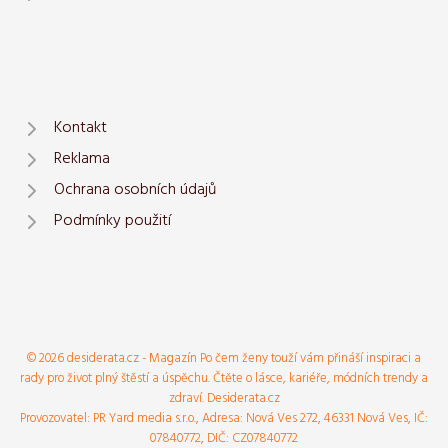
Kontakt
Reklama
Ochrana osobních údajů
Podmínky použití
© 2026 desiderata.cz - Magazín Po čem ženy touží vám přináší inspiraci a
rady pro život plný štěstí a úspěchu. Čtěte o lásce, kariéře, módních trendy a
zdraví. Desiderata.cz
Provozovatel: PR Yard media s.r.o., Adresa: Nová Ves 272, 46331 Nová Ves, IČ:
07840772, DIČ: CZ07840772