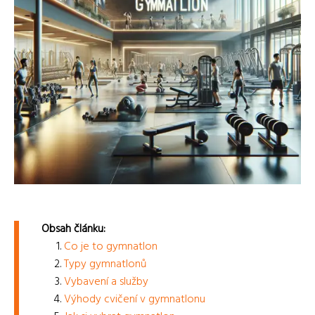
Obsah článku:
Co je to gymnatlon
Typy gymnatlonů
Vybavení a služby
Výhody cvičení v gymnatlonu