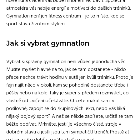
nové lidi a cvičení vás bude mnohem víc bavit. Společná
atmosféra vás nabije energií a motivací do dalších tréninků.
Gymnatlon není jen fitness centrum - je to místo, kde se
sport stává životním stylem.
Jak si vybrat gymnatlon
Vybrat si správný gymnatlon není vůbec jednoduchá věc.
Musíte myslet hlavně na to, jak se tam dostanete - nikdo
přece nechce trávit hodinu v autě jen kvůli tréninku. Proto je
fajn najít něco v okolí, kam se pohodlně dostanete třeba i
pěšky nebo na kole. Taky je super si předem rozmyslet, co
vlastně od cvičení očekáváte. Chcete makat sami v
posilovně, zapojit se do skupinových lekcí, nebo vás láká
nějaký bojový sport? A než se někde zapíšete, určitě se tam
běžte podívat. Mrkněte, jestli je všechno čisté, stroje v
dobrém stavu a jestli jsou tam sympatičtí trenéři. Prostě ať