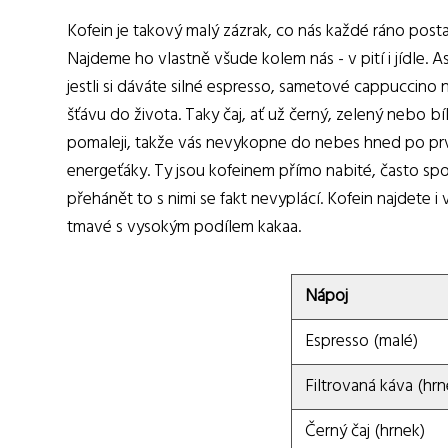
Kofein je takový malý zázrak, co nás každé ráno po
Najdeme ho vlastně všude kolem nás - v pití i jídle. 
jestli si dáváte silné espresso, sametové cappuccin
šťávu do života. Taky čaj, ať už černý, zelený nebo bí
pomaleji, takže vás nevykopne do nebes hned po prv
energeťáky. Ty jsou kofeinem přímo nabité, často s
přehánět to s nimi se fakt nevyplácí. Kofein najdete 
tmavé s vysokým podílem kakaa.
Nápoj
Espresso (malé)
Filtrovaná káva (hrn
Černý čaj (hrnek)