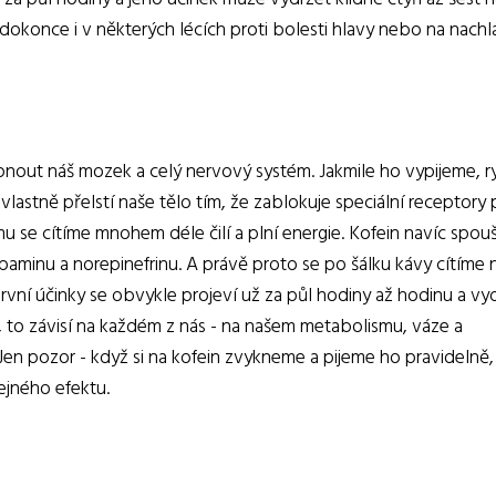
dokonce i v některých lécích proti bolesti hlavy nebo na nachl
pnout náš mozek a celý nervový systém. Jakmile ho vypijeme, r
astně přelstí naše tělo tím, že zablokuje speciální receptory 
mu se cítíme mnohem déle čilí a plní energie. Kofein navíc spouš
paminu a norepinefrinu. A právě proto se po šálku kávy cítíme n
rvní účinky se obvykle projeví už za půl hodiny až hodinu a vyd
ě, to závisí na každém z nás - na našem metabolismu, váze a
 Jen pozor - když si na kofein zvykneme a pijeme ho pravidelně,
jného efektu.