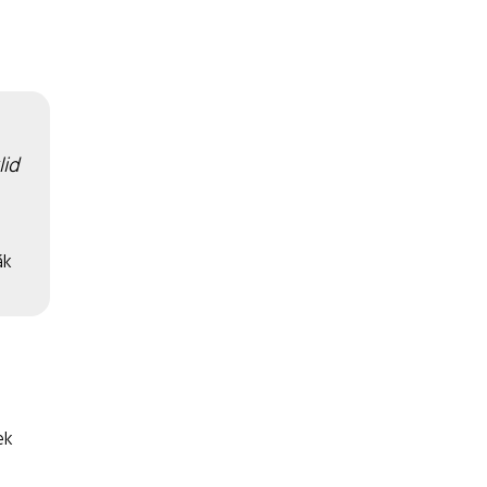
lid
ák
ek