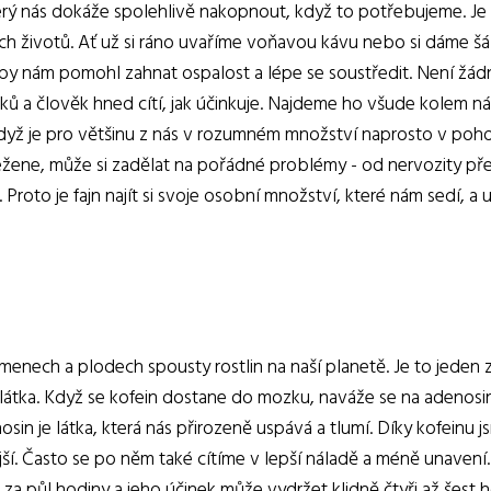
který nás dokáže spolehlivě nakopnout, když to potřebujeme. Je
šich životů. Ať už si ráno uvaříme voňavou kávu nebo si dáme šá
aby nám pomohl zahnat ospalost a lépe se soustředit. Není žá
ušků a člověk hned cítí, jak účinkuje. Najdeme ho všude kolem ná
I když je pro většinu z nás v rozumném množství naprosto v poh
žene, může si zadělat na pořádné problémy - od nervozity př
oto je fajn najít si svoje osobní množství, které nám sedí, a 
emenech a plodech spousty rostlin na naší planetě. Je to jeden 
í látka. Když se kofein dostane do mozku, naváže se na adenos
osin je látka, která nás přirozeně uspává a tlumí. Díky kofeinu 
ší. Často se po něm také cítíme v lepší náladě a méně unavení
za půl hodiny a jeho účinek může vydržet klidně čtyři až šest h