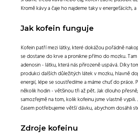
Kromě kávy a čaje ho najdeme taky v energeťácích, a 
Jak kofein funguje
Kofein patří mezi látky, které dokážou pořádně nako
se dostane do krve a pronikne přímo do mozku. Tam vl
adenosin - látku, která nás přirozeně uspává. Díky to
produkci dalších důležitých látek v mozku, hlavně do
energií, lépe se soustředíme a máme chuť do práce. P
několik hodin - většinou tři až pět. Jak dlouho přesn
samozřejmě na tom, kolik kofeinu jsme vlastně vypili.
časem potřebujeme větší dávku, abychom dosáhli ste
Zdroje kofeinu