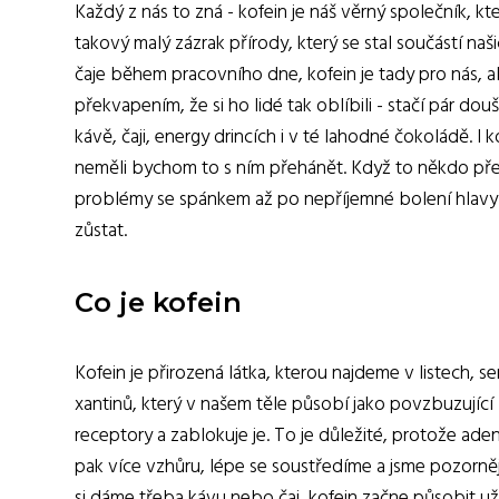
Každý z nás to zná - kofein je náš věrný společník, 
takový malý zázrak přírody, který se stal součástí na
čaje během pracovního dne, kofein je tady pro nás, 
překvapením, že si ho lidé tak oblíbili - stačí pár do
kávě, čaji, energy drincích i v té lahodné čokoládě. 
neměli bychom to s ním přehánět. Když to někdo pře
problémy se spánkem až po nepříjemné bolení hlavy. Pr
zůstat.
Co je kofein
Kofein je přirozená látka, kterou najdeme v listech, s
xantinů, který v našem těle působí jako povzbuzujíc
receptory a zablokuje je. To je důležité, protože aden
pak více vzhůru, lépe se soustředíme a jsme pozorněj
si dáme třeba kávu nebo čaj, kofein začne působit už 