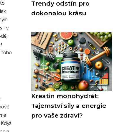
 to
Trendy odstín pro
lek
dokonalou krásu
dným
s - v
odě,
es
u toho
Kreatin monohydrát:
z
Tajemství síly a energie
inové
jsme
pro vaše zdraví?
. Když
odin.