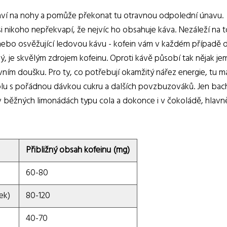
staví na nohy a pomůže překonat tu otravnou odpolední únavu.
Asi nikoho nepřekvapí, že nejvíc ho obsahuje káva. Nezáleží na 
o nebo osvěžující ledovou kávu - kofein vám v každém případě
lý, je skvělým zdrojem kofeinu. Oproti kávě působí tak nějak jem
ním doušku. Pro ty, co potřebují okamžitý nářez energie, tu 
polu s pořádnou dávkou cukru a dalších povzbuzováků. Jen bac
i v běžných limonádách typu cola a dokonce i v čokoládě, hlavn
Přibližný obsah kofeinu (mg)
60-80
ek)
80-120
40-70