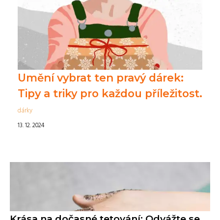
Umění vybrat ten pravý dárek:
Tipy a triky pro každou příležitost.
dárky
13. 12. 2024
Krása na dočasné tetování: Odvážte se