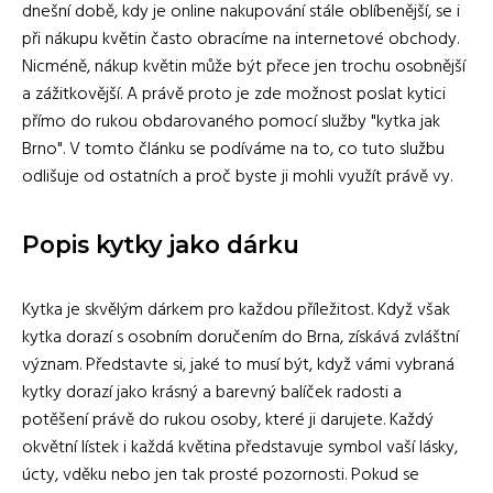
dnešní době, kdy je online nakupování stále oblíbenější, se i
při nákupu květin často obracíme na internetové obchody.
Nicméně, nákup květin může být přece jen trochu osobnější
a zážitkovější. A právě proto je zde možnost poslat kytici
přímo do rukou obdarovaného pomocí služby "kytka jak
Brno". V tomto článku se podíváme na to, co tuto službu
odlišuje od ostatních a proč byste ji mohli využít právě vy.
Popis kytky jako dárku
Kytka je skvělým dárkem pro každou příležitost. Když však
kytka dorazí s osobním doručením do Brna, získává zvláštní
význam. Představte si, jaké to musí být, když vámi vybraná
kytky dorazí jako krásný a barevný balíček radosti a
potěšení právě do rukou osoby, které ji darujete. Každý
okvětní lístek i každá květina představuje symbol vaší lásky,
úcty, vděku nebo jen tak prosté pozornosti. Pokud se