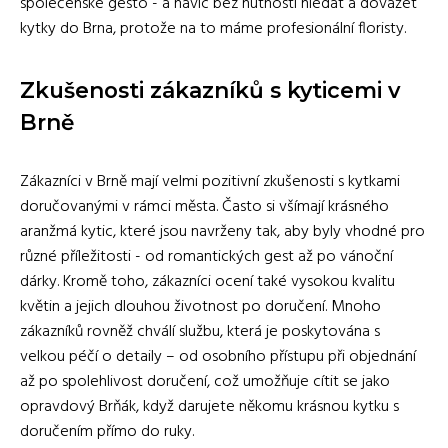
společenské gesto - a navíc bez nutnosti hledat a dovážet
kytky do Brna, protože na to máme profesionální floristy.
Zkušenosti zákazníků s kyticemi v
Brně
Zákazníci v Brně mají velmi pozitivní zkušenosti s kytkami
doručovanými v rámci města. Často si všímají krásného
aranžmá kytic, které jsou navrženy tak, aby byly vhodné pro
různé příležitosti - od romantických gest až po vánoční
dárky. Kromě toho, zákazníci ocení také vysokou kvalitu
květin a jejich dlouhou životnost po doručení. Mnoho
zákazníků rovněž chválí službu, která je poskytována s
velkou péčí o detaily – od osobního přístupu při objednání
až po spolehlivost doručení, což umožňuje cítit se jako
opravdový Brňák, když darujete někomu krásnou kytku s
doručením přímo do ruky.