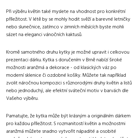
Při výběru květin také myslete na vhodnost pro konkrétní
příležitost. V létě by se mohly hodit svěží a barevné letničky
nebo slunečnice, zatímco v zimních měsících byste mohli
sázet na eleganci vánočních kaktusů.
Kromě samotného druhu kytky je možné upravit i celkovou
prezentaci dárku. Kytka s doručením v Brně nabízí široké
možnosti aranžmá a dekorace - od klasických váz po
moderní sklenice či ozdobné košíky. Můžete tak například
zvolit náročnou kompozici s různorodými druhy květin a listů
nebo jednoduchý, ale efektní sváteční motiv v barvách dle
Vašeho výběru.
Pamatujte, že kytka může být krásným a originálním dárkem
pro každou příležitost. S rozmanitostí květin a možnostmi
aranžmá můžete snadno vytvořit nápadité a osobité