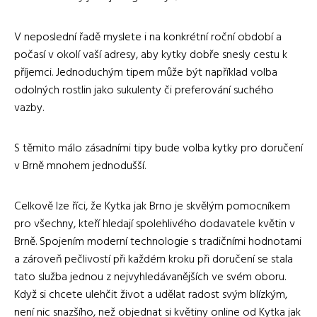
V neposlední řadě myslete i na konkrétní roční období a
počasí v okolí vaší adresy, aby kytky dobře snesly cestu k
příjemci. Jednoduchým tipem může být například volba
odolných rostlin jako sukulenty či preferování suchého
vazby.
S těmito málo zásadními tipy bude volba kytky pro doručení
v Brně mnohem jednodušší.
Celkově lze říci, že Kytka jak Brno je skvělým pomocníkem
pro všechny, kteří hledají spolehlivého dodavatele květin v
Brně. Spojením moderní technologie s tradičními hodnotami
a zároveň pečlivostí při každém kroku při doručení se stala
tato služba jednou z nejvyhledávanějších ve svém oboru.
Když si chcete ulehčit život a udělat radost svým blízkým,
není nic snazšího, než objednat si květiny online od Kytka jak