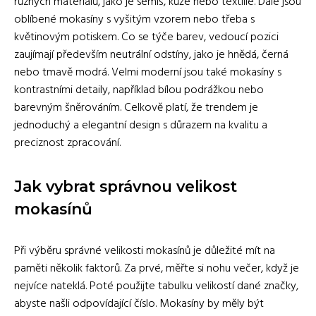
různých materiálů, jako je semiš, kůže nebo textilie. Dále jsou
oblíbené mokasíny s vyšitým vzorem nebo třeba s
květinovým potiskem. Co se týče barev, vedoucí pozici
zaujímají především neutrální odstíny, jako je hnědá, černá
nebo tmavě modrá. Velmi moderní jsou také mokasíny s
kontrastními detaily, například bílou podrážkou nebo
barevným šněrováním. Celkově platí, že trendem je
jednoduchý a elegantní design s důrazem na kvalitu a
preciznost zpracování.
Jak vybrat správnou velikost
mokasínů
Při výběru správné velikosti mokasínů je důležité mít na
paměti několik faktorů. Za prvé, měřte si nohu večer, když je
nejvíce nateklá. Poté použijte tabulku velikostí dané značky,
abyste našli odpovídající číslo. Mokasíny by měly být