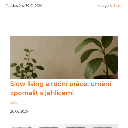
Publikováno: 30. 01. 2024
Kategorie:
krása
Slow living a ruční práce: umění
zpomalit s jehlicemi
krása
26. 06. 2026