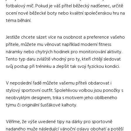
fotbalový míč. Pokud je váš přítel běžecký nadšenec, určitě
ocení nové běžecké boty nebo kvalitní společenskou hru na
téma běhání.
Jestliže chcete sázet více na osobnost a preference vašeho
přítele, můžete mu věnovat například moderní fitness
náramky nebo chytrých hodinek pro monitorování aktivity.
Tento typ daru zvláště vhodný pro ty, kteří chtějí sledovat
svůj postup při tréninku a zlepšit tak svoji fyzickou kondici.
V neposlední řadě můžete vašemu příteli obdarovat i
stylový sportovní outfit. Spolehlivou volbou jsou ponožky s
neobvyklým designem, trika s motivem jeho oblíbeného
týmu či originální šusťákové kalhoty.
Věříme, že výše uvedené tipy na dárky pro sportovně
nadaného muže následující vánoční oslavy obohatí a potěší