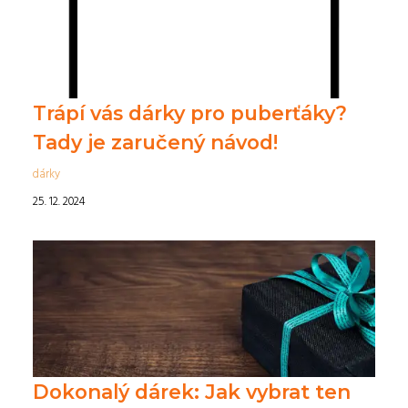
Trápí vás dárky pro puberťáky?
Tady je zaručený návod!
dárky
25. 12. 2024
Dokonalý dárek: Jak vybrat ten