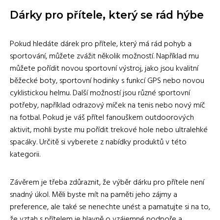
Dárky pro přítele, který se rád hýbe
Pokud hledáte dárek pro přítele, který má rád pohyb a
sportování, můžete zvážit několik možností. Například mu
můžete pořídit novou sportovní výstroj, jako jsou kvalitní
běžecké boty, sportovní hodinky s funkcí GPS nebo novou
cyklistickou helmu. Další možností jsou různé sportovní
potřeby, například odrazový míček na tenis nebo nový míč
na fotbal. Pokud je váš přítel fanouškem outdoorových
aktivit, mohli byste mu pořídit trekové hole nebo ultralehké
spacáky. Určitě si vyberete z nabídky produktů v této
kategorii.
Závěrem je třeba zdůraznit, že výběr dárku pro přítele není
snadný úkol. Měli byste mít na paměti jeho zájmy a
preference, ale také se nenechte unést a pamatujte si na to,
že vztah s přítelem je hlavně o vzájemné podpoře a