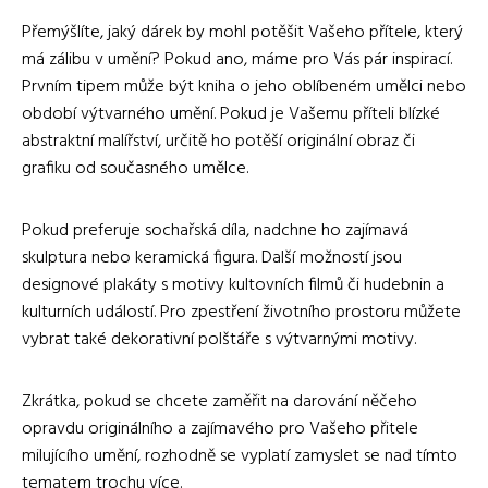
Přemýšlíte, jaký dárek by mohl potěšit Vašeho přítele, který
má zálibu v umění? Pokud ano, máme pro Vás pár inspirací.
Prvním tipem může být kniha o jeho oblíbeném umělci nebo
období výtvarného umění. Pokud je Vašemu příteli blízké
abstraktní malířství, určitě ho potěší originální obraz či
grafiku od současného umělce.
Pokud preferuje sochařská díla, nadchne ho zajímavá
skulptura nebo keramická figura. Další možností jsou
designové plakáty s motivy kultovních filmů či hudebnin a
kulturních událostí. Pro zpestření životního prostoru můžete
vybrat také dekorativní polštáře s výtvarnými motivy.
Zkrátka, pokud se chcete zaměřit na darování něčeho
opravdu originálního a zajímavého pro Vašeho přitele
milujícího umění, rozhodně se vyplatí zamyslet se nad tímto
tematem trochu více.