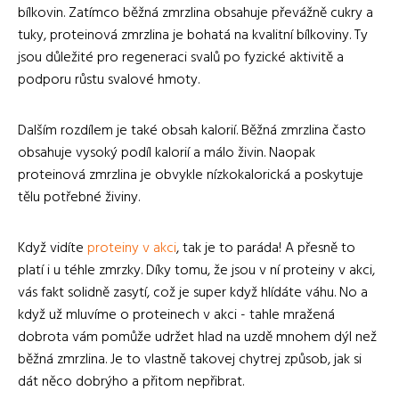
bílkovin. Zatímco běžná zmrzlina obsahuje převážně cukry a
tuky, proteinová zmrzlina je bohatá na kvalitní bílkoviny. Ty
jsou důležité pro regeneraci svalů po fyzické aktivitě a
podporu růstu svalové hmoty.
Dalším rozdílem je také obsah kalorií. Běžná zmrzlina často
obsahuje vysoký podíl kalorií a málo živin. Naopak
proteinová zmrzlina je obvykle nízkokalorická a poskytuje
tělu potřebné živiny.
Když vidíte
proteiny v akci
, tak je to paráda! A přesně to
platí i u téhle zmrzky. Díky tomu, že jsou v ní proteiny v akci,
vás fakt solidně zasytí, což je super když hlídáte váhu. No a
když už mluvíme o proteinech v akci - tahle mražená
dobrota vám pomůže udržet hlad na uzdě mnohem dýl než
běžná zmrzlina. Je to vlastně takovej chytrej způsob, jak si
dát něco dobrýho a přitom nepřibrat.