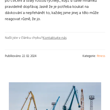
po cvičení a svaly rostou rychlejc, když si tuhle mňamku
pravidelně dopřávaj. Jasně že je potřeba koukat na
dávkování a nepřehánět to, každej jsme jinej a tělo může
reagovat různě, že jo.
Našli jste v článku chybu?
Kontaktujte nás
Publikováno: 22. 02. 2024
Kategorie:
fitness