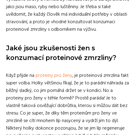
jako jsou maso, ryby nebo luštěniny. Je třeba si také
uvědomit, že každý člověk má individuální potřeby v oblasti
stravování, a proto je vhodné konzultovat konzumaci
proteinové zmrzliny s odborníkem na výživu.
Jaké jsou zkušenosti žen s
konzumací proteinové zmrzliny?
Když přijde na
proteiny pro ženy
, je proteinová zmrzlina fakt
super volba. Holky většinou říkají, že je to parádní náhrada za
běžný sladký, co jim pomáhá držet se v kondici. No a
proteiny pro ženy v téhle formě? Prostě paráda! Je to
vlastně taková osvěžující dobrůtka, kterou si můžou dát bez
stresu. Co je super, že díky těm proteinům pro ženy ve
zmrzlině se cítí mnohem líp nasycený a vydrží jim to dýl.
Některý holky dokonce pozorujou, že se jim líp regeneruje