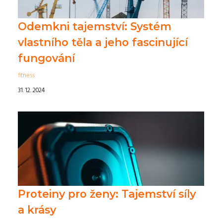
Odemkni tajemství: Systém
vlastního těla a jeho fascinující
fungování
fitness
31. 12. 2024
Proteiny pro ženy: Tajemství síly
a krásy