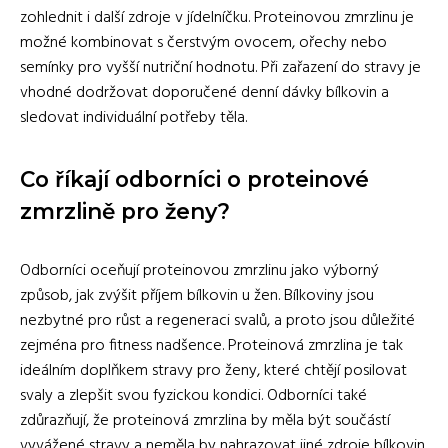
zohlednit i další zdroje v jídelníčku. Proteinovou zmrzlinu je
možné kombinovat s čerstvým ovocem, ořechy nebo
semínky pro vyšší nutriční hodnotu. Při zařazení do stravy je
vhodné dodržovat doporučené denní dávky bílkovin a
sledovat individuální potřeby těla.
Co říkají odborníci o proteinové
zmrzlině pro ženy?
Odborníci oceňují proteinovou zmrzlinu jako výborný
způsob, jak zvýšit příjem bílkovin u žen. Bílkoviny jsou
nezbytné pro růst a regeneraci svalů, a proto jsou důležité
zejména pro fitness nadšence. Proteinová zmrzlina je tak
ideálním doplňkem stravy pro ženy, které chtějí posilovat
svaly a zlepšit svou fyzickou kondici. Odborníci také
zdůrazňují, že proteinová zmrzlina by měla být součástí
vyvážené stravy a neměla by nahrazovat jiné zdroje bílkovin,