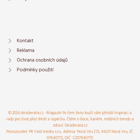
Kontakt
Reklama
Ochrana osobních údajů
Podmínky použití
© 2026 desiderata.cz - Magazín Po čem ženy touží vám přináší inspiraci a
rady pro život plný štěstí a úspěchu. Čtěte o lásce, kariéře, módních trendy a
zdraví. Desiderata.cz
Provozovatel: PR Yard media s.r.o., Adresa: Nová Ves 272, 46331 Nová Ves, IČ:
07840772, DIČ: CZ07840772