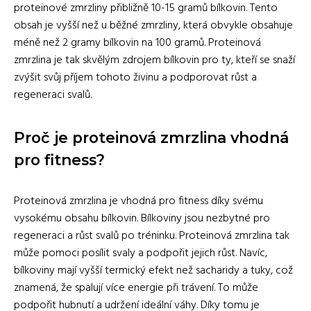
proteinové zmrzliny přibližně 10-15 gramů bílkovin. Tento
obsah je vyšší než u běžné zmrzliny, která obvykle obsahuje
méně než 2 gramy bílkovin na 100 gramů. Proteinová
zmrzlina je tak skvělým zdrojem bílkovin pro ty, kteří se snaží
zvýšit svůj příjem tohoto živinu a podporovat růst a
regeneraci svalů.
Proč je proteinová zmrzlina vhodná
pro fitness?
Proteinová zmrzlina je vhodná pro fitness díky svému
vysokému obsahu bílkovin. Bílkoviny jsou nezbytné pro
regeneraci a růst svalů po tréninku. Proteinová zmrzlina tak
může pomoci posílit svaly a podpořit jejich růst. Navíc,
bílkoviny mají vyšší termický efekt než sacharidy a tuky, což
znamená, že spalují více energie při trávení. To může
podpořit hubnutí a udržení ideální váhy. Díky tomu je