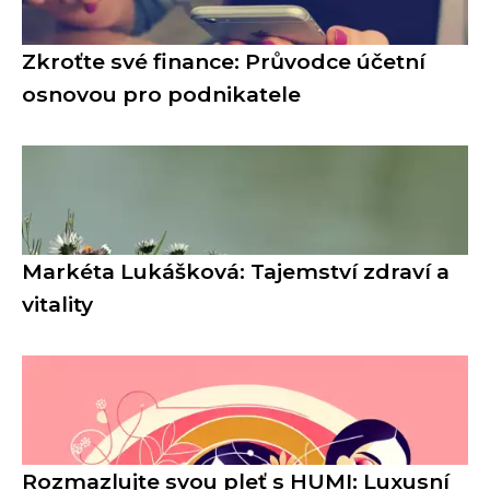
Zkroťte své finance: Průvodce účetní
osnovou pro podnikatele
Markéta Lukášková: Tajemství zdraví a
vitality
Rozmazlujte svou pleť s HUMI: Luxusní