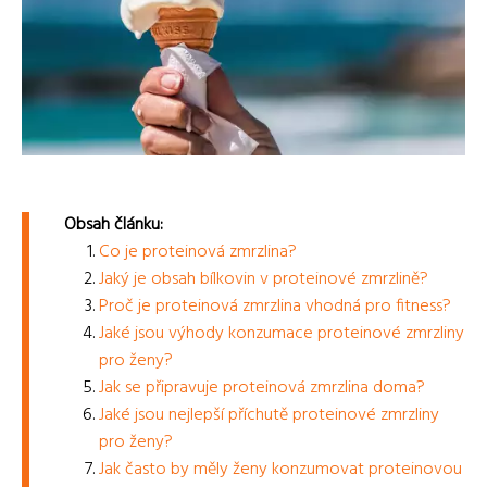
Obsah článku:
Co je proteinová zmrzlina?
Jaký je obsah bílkovin v proteinové zmrzlině?
Proč je proteinová zmrzlina vhodná pro fitness?
Jaké jsou výhody konzumace proteinové zmrzliny
pro ženy?
Jak se připravuje proteinová zmrzlina doma?
Jaké jsou nejlepší příchutě proteinové zmrzliny
pro ženy?
Jak často by měly ženy konzumovat proteinovou