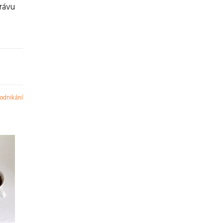
právu
odnikání