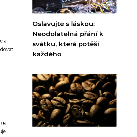
Oslavujte s láskou:
u
Neodolatelná přání k
e a
svátku, která potěší
edovat
každého
h na
uje