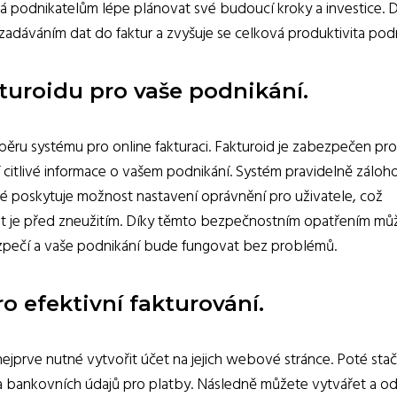
há podnikatelům lépe plánovat své budoucí kroky a investice. 
 zadáváním dat do faktur a zvyšuje se celková produktivita podn
turoidu pro vaše podnikání.
běru systému pro online fakturaci. Fakturoid je zabezpečen pro
 citlivé informace o vašem podnikání. Systém pravidelně záloh
 také poskytuje možnost nastavení oprávnění pro uživatele, což
ánit je před zneužitím. Díky těmto bezpečnostním opatřením mů
 bezpečí a vaše podnikání bude fungovat bez problémů.
ro efektivní fakturování.
nejprve nutné vytvořit účet na jejich webové stránce. Poté stač
 a bankovních údajů pro platby. Následně můžete vytvářet a od