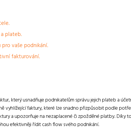
ele.
 a plateb.
 pro vaše podnikání.
tivní fakturování.
faktur, který usnadňuje podnikatelům správu jejich plateb a účetn
ě vyhlížející faktury, které lze snadno přizpůsobit podle potř
faktury a upozorňuje na nezaplacené či zpožděné platby. Díky 
hou efektivněji řídit cash flow svého podnikání.