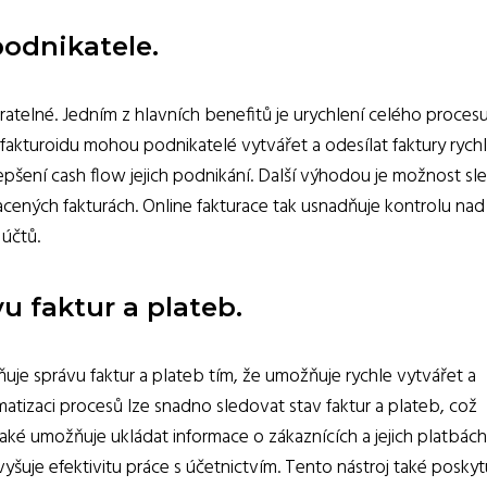
podnikatele.
atelné. Jedním z hlavních benefitů je urychlení celého proces
 fakturoidu mohou podnikatelé vytvářet a odesílat faktury rychl
lepšení cash flow jejich podnikání. Další výhodou je možnost sl
acených fakturách. Online fakturace tak usnadňuje kontrolu nad
 účtů.
u faktur a plateb.
ňuje správu faktur a plateb tím, že umožňuje rychle vytvářet a
matizaci procesů lze snadno sledovat stav faktur a plateb, což
d také umožňuje ukládat informace o zákaznících a jejich platbác
yšuje efektivitu práce s účetnictvím. Tento nástroj také poskyt