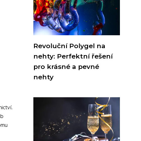
Revoluční Polygel na
nehty: Perfektní řešení
pro krásné a pevné
nehty
ictví.
eb
tomu