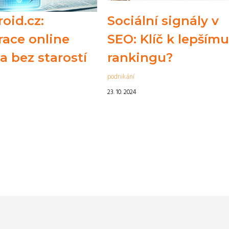
oid.cz:
Sociální signály v
race online
SEO: Klíč k lepším
a bez starostí
rankingu?
podnikání
23. 10. 2024