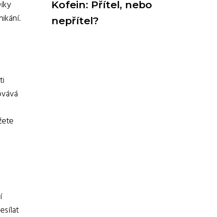
Díky
Kofein: Přítel, nebo
ikání.
nepřítel?
ti
ovává
žete
í
esílat