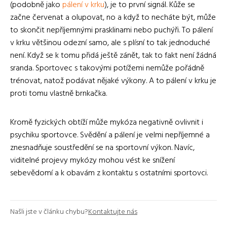
(podobně jako
pálení v krku
), je to první signál. Kůže se
začne červenat a olupovat, no a když to necháte být, může
to skončit nepříjemnými prasklinami nebo puchýři. To pálení
v krku většinou odezní samo, ale s plísní to tak jednoduché
není. Když se k tomu přidá ještě zánět, tak to fakt není žádná
sranda. Sportovec s takovými potížemi nemůže pořádně
trénovat, natož podávat nějaké výkony. A to pálení v krku je
proti tomu vlastně brnkačka.
Kromě fyzických obtíží může mykóza negativně ovlivnit i
psychiku sportovce. Svědění a pálení je velmi nepříjemné a
znesnadňuje soustředění se na sportovní výkon. Navíc,
viditelné projevy mykózy mohou vést ke snížení
sebevědomí a k obavám z kontaktu s ostatními sportovci.
Našli jste v článku chybu?
Kontaktujte nás