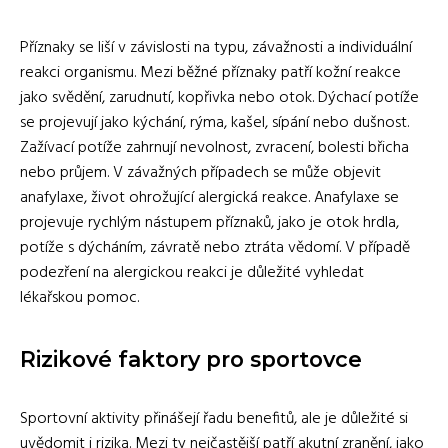
Příznaky se liší v závislosti na typu, závažnosti a individuální
reakci organismu. Mezi běžné příznaky patří kožní reakce
jako svědění, zarudnutí, kopřivka nebo otok. Dýchací potíže
se projevují jako kýchání, rýma, kašel, sípání nebo dušnost.
Zažívací potíže zahrnují nevolnost, zvracení, bolesti břicha
nebo průjem. V závažných případech se může objevit
anafylaxe, život ohrožující alergická reakce. Anafylaxe se
projevuje rychlým nástupem příznaků, jako je otok hrdla,
potíže s dýcháním, závratě nebo ztráta vědomí. V případě
podezření na alergickou reakci je důležité vyhledat
lékařskou pomoc.
Rizikové faktory pro sportovce
Sportovní aktivity přinášejí řadu benefitů, ale je důležité si
uvědomit i rizika. Mezi ty nejčastější patří akutní zranění, jako