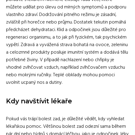
můžete udělat pro úlevu od mírných symptomů a podporu
vlastního zdraví. Dodržování pitného režimu je zásadní,
zvláště při horečce nebo průjmu. Dostatek tekutin pomáhá
předcházet dehydrataci. Klid a odpočinek jsou důležité pro
regeneraci organismu, a to jak při fyzickém, tak psychickém
vypětí. Zdravá a vyvážená strava bohatá na ovoce, zeleninu
a celozrnné produkty posiluje imunitní systém a dodává tělu
potřebné živiny. V případě nachlazení nebo chřipky je
vhodné zvlhčovat vzduch, například zvlhčovačem vzduchu
nebo mokrými ručníky. Teplé obklady mohou pomoci
uvolnit ucpaný nos a dutiny.
Kdy navštívit lékaře
Pokud vás trápí bolest zad, je důležité vědět, kdy vyhledat
lékařskou pomoc. Většinou bolest zad odezní sama během
pár dní nebo týdnů s domácí léčbou, jako je odpočinek, léky