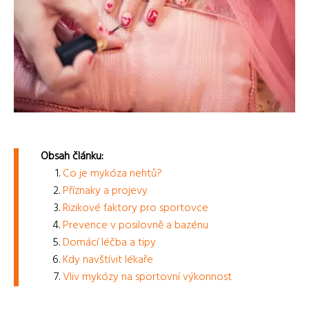
Obsah článku:
Co je mykóza nehtů?
Příznaky a projevy
Rizikové faktory pro sportovce
Prevence v posilovně a bazénu
Domácí léčba a tipy
Kdy navštívit lékaře
Vliv mykózy na sportovní výkonnost