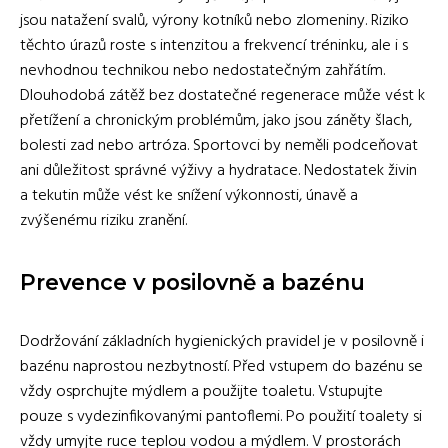
jsou natažení svalů, výrony kotníků nebo zlomeniny. Riziko
těchto úrazů roste s intenzitou a frekvencí tréninku, ale i s
nevhodnou technikou nebo nedostatečným zahřátím.
Dlouhodobá zátěž bez dostatečné regenerace může vést k
přetížení a chronickým problémům, jako jsou záněty šlach,
bolesti zad nebo artróza. Sportovci by neměli podceňovat
ani důležitost správné výživy a hydratace. Nedostatek živin
a tekutin může vést ke snížení výkonnosti, únavě a
zvýšenému riziku zranění.
Prevence v posilovně a bazénu
Dodržování základních hygienických pravidel je v posilovně i
bazénu naprostou nezbytností. Před vstupem do bazénu se
vždy osprchujte mýdlem a použijte toaletu. Vstupujte
pouze s vydezinfikovanými pantoflemi. Po použití toalety si
vždy umyjte ruce teplou vodou a mýdlem. V prostorách