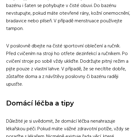
bazénu i šaten se pohybujte v čisté obuvi. Do bazénu
nevstupujte, pokud máte otevřené rány, kožní onemocnění,
bradavice nebo plíseň. V případě menstruace používejte
tampon.
V posilovně dbejte na čisté sportovní oblečení a ručník.
Před cvičením na stroji ho otřete dezinfekcí a ručníkem. Po
cvičení stroje po sobě vždy ukliďte. Dodržujte pitný režim a
pijte pouze z vlastní lahve. V případě, že se necítíte dobře,
zůstaňte doma a z návštěvy posilovny či bazénu raději
upusťte.
Domácí léčba a tipy
Důležité je si uvědomit, že domácí léčba nenahrazuje
lékařskou péči. Pokud máte vážné zdravotní potíže, vždy se
poraďte s lékařem. Nicméně existuje řada věcí, které