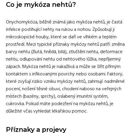
Co je mykóza nehtů?
Onychomykóza, běžně známá jako mykóza nehtů, je častá
infekce postihující nehty na rukou a nohou. Způsobují ji
mikroskopické houby, které se daří ve vlhkém a teplém
prostředí. Mezi typické příznaky mykózy nehtů patří: změna
barvy nehtu (žlutá, hnědá, bílá), ztluštění nehtu, deformace
nehtu, odlupování nehtu od nehtového lůžka, nepříjemný
zápach. Mykóza nehtů je nakažlivá a může se šířit přímým
kontaktem s infikovanými povrchy nebo osobami. Faktory,
které zvyšují riziko vzniku mykózy nehtů, zahrnují: nadměrné
pocení, nošení těsné obuvi, chodení naboso na veřejných
místech (bazény, sprchy), oslabený imunitní systém,
cukrovka. Pokud máte podezření na mykózu nehtů, je
důležité včas vyhledat lékařskou pomoc.
Příznaky a projevy