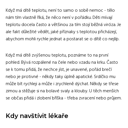
Když má dítě teplotu, není to samo o sobě nemoc - tělo
nám tím vlastně říká, že něco není v pořádku. Děti mívají
teplotu docela často a většinou za tím stojí běžná viróza. Je
ale fakt důležité vědět, jaké příznaky s teplotou přicházejí,
abychom mohli rychle jednat a postarat se o dítě co nejlíp.
Když má dítě zvýšenou teplotu, poznáme to na první
pohled. Bývá rozpálené na čele nebo vzadu na krku. Často
se k tomu přidá, že nechce jíst, je unavené, pořád brečí
nebo je protivné - někdy taky úplně apatické. Srdíčko mu
může bít rychleji a může i zrychleně dýchat. Někdy se třese
zimou a stěžuje si na bolavé svaly a klouby. U těch menších
se občas přidá i zlobení bříška - třeba zvracení nebo průjem.
Kdy navštívit lékaře