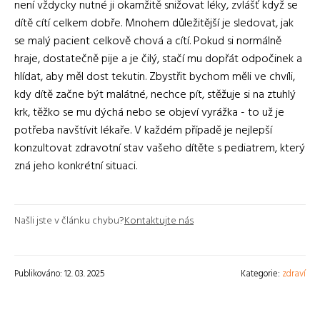
není vždycky nutné ji okamžitě snižovat léky, zvlášť když se
dítě cítí celkem dobře. Mnohem důležitější je sledovat, jak
se malý pacient celkově chová a cítí. Pokud si normálně
hraje, dostatečně pije a je čilý, stačí mu dopřát odpočinek a
hlídat, aby měl dost tekutin. Zbystřit bychom měli ve chvíli,
kdy dítě začne být malátné, nechce pít, stěžuje si na ztuhlý
krk, těžko se mu dýchá nebo se objeví vyrážka - to už je
potřeba navštívit lékaře. V každém případě je nejlepší
konzultovat zdravotní stav vašeho dítěte s pediatrem, který
zná jeho konkrétní situaci.
Našli jste v článku chybu?
Kontaktujte nás
Publikováno: 12. 03. 2025
Kategorie:
zdraví