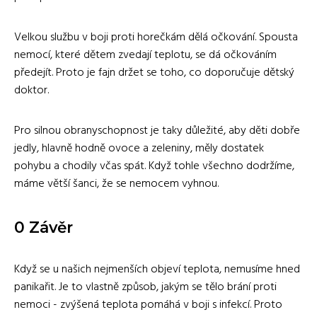
Velkou službu v boji proti horečkám dělá očkování. Spousta
nemocí, které dětem zvedají teplotu, se dá očkováním
předejít. Proto je fajn držet se toho, co doporučuje dětský
doktor.
Pro silnou obranyschopnost je taky důležité, aby děti dobře
jedly, hlavně hodně ovoce a zeleniny, měly dostatek
pohybu a chodily včas spát. Když tohle všechno dodržíme,
máme větší šanci, že se nemocem vyhnou.
0 Závěr
Když se u našich nejmenších objeví teplota, nemusíme hned
panikařit. Je to vlastně způsob, jakým se tělo brání proti
nemoci - zvýšená teplota pomáhá v boji s infekcí. Proto