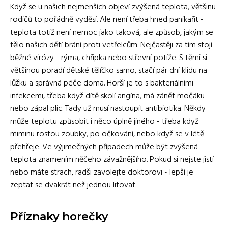
Když se u našich nejmenších objeví zvýšená teplota, většinu
rodičů to pořádně vyděsí. Ale není třeba hned panikařit -
teplota totiž není nemoc jako taková, ale způsob, jakým se
tělo našich dětí brání proti vetřelcům. Nejčastěji za tím stojí
běžné virózy - rýma, chřipka nebo střevní potíže. S těmi si
většinou poradí dětské tělíčko samo, stačí pár dní klidu na
lůžku a správná péče doma. Horší je to s bakteriálními
infekcemi, třeba když dítě skolí angína, má zánět močáku
nebo zápal plic. Tady už musí nastoupit antibiotika. Někdy
může teplotu způsobit i něco úplně jiného - třeba když
miminu rostou zoubky, po očkování, nebo když se v létě
přehřeje. Ve výjimečných případech může být zvýšená
teplota znamením něčeho závažnějšího. Pokud si nejste jistí
nebo máte strach, radši zavolejte doktorovi - lepší je
zeptat se dvakrát než jednou litovat.
Příznaky horečky