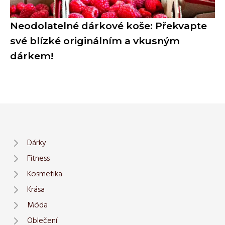
Neodolatelné dárkové koše: Překvapte
své blízké originálním a vkusným
dárkem!
Dárky
Fitness
Kosmetika
Krása
Móda
Oblečení