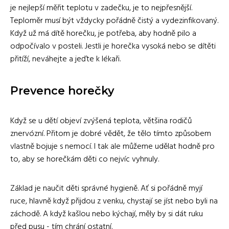
je nejlepší měřit teplotu v zadečku, je to nejpřesnější.
Teploměr musí být vždycky pořádně čistý a vydezinfikovaný.
Když už má dítě horečku, je potřeba, aby hodně pilo a
odpočívalo v posteli. Jestli je horečka vysoká nebo se dítěti
přitíží, neváhejte a jeďte k lékaři.
Prevence horečky
Když se u dětí objeví zvýšená teplota, většina rodičů
znervózní. Přitom je dobré vědět, že tělo tímto způsobem
vlastně bojuje s nemocí. I tak ale můžeme udělat hodně pro
to, aby se horečkám děti co nejvíc vyhnuly.
Základ je naučit děti správné hygieně. Ať si pořádně myjí
ruce, hlavně když přijdou z venku, chystají se jíst nebo byli na
záchodě. A když kašlou nebo kýchají, měly by si dát ruku
před pusu - tím chrání ostatní.