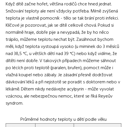
Když dítě začne hořet, většina rodičů chce hned jednat.
Snižování teploty ale není vždycky potřeba. Mírně zvýšená
teplota je vlastně pomocník - tělo se tak brání proti infekci.
Klíčové je pozorovat, jak se dítě celkově chová. Pokud si
normálně hraje, dobře pije a nevypadá, že by ho něco
trápilo, můžeme teplotu nechat být. Zasáhnout bychom
měli, když teplota vystoupá vysoko (u miminek do 3 měsíců
nad 38,5 °C, u větších dětí nad 39 °C) nebo když vidíme, že
dítěti není dobře. V takových případech můžeme sáhnout
po lécích proti teplotě (paralen, brufen), pomoct může i
vlažná koupel nebo zábaly. Je zásadní přesně dodržovat
dávkování léků a při nejistotě se poradit s doktorem nebo v
lékárně. Dětem nikdy nedávejte acylpyrin - může vyvolat
vzácnou, ale nebezpečnou nemoc, které se říká Reyeův
syndrom.
Průměrné hodnoty teploty u dětí podle věku