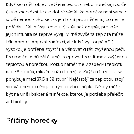
Když se u dětí objeví zvýšená teplota nebo horečka, rodiče
často znervózní. Je ale dobré vědět, že horečka není sama o
sobě nemoc - tělo se tak jen brání proti něčemu, co není v
pořádku. Děti mívají teplotu častěji než dospělí, protože
jejich imunita se teprve vyvíjí. Mírně zvýšená teplota může
tělu pomoci bojovat s infekcí, ale když vystoupá příliš
vysoko, je potřeba zbystřit a věnovat dítěti zvýšenou péči.
Pro rodiče je důležité umět rozpoznat rozdíl mezi zvýšenou
teplotou a horečkou. Pokud naměříme v zadečku teplotu
nad 38 stupňů, mluvíme už o horečce. Zvýšená teplota se
pohybuje mezi 37,5 a 38 stupni. Nejčastěji za teplotou stojí
virová onemocnění jako rýma nebo chřipka. Někdy může
být na vině i bakteriální infekce, kterou je potřeba přeléčit
antibiotiky.
Příčiny horečky