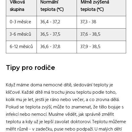
Věková
Normální
Mírně zvýšená
skupina
teplota (°C)
teplota (°C)
0-3 měsíce
36,4 - 37,2
37,3 - 38
3-6 měsíců
36,5 - 37,5
37,6 - 38,5
6-12 měsíců
36,6 - 37,8
37,9 - 38,5
Tipy pro rodiče
Když máme doma nemocné dítě, sledování teploty je
klíčové. Každé dítě má trochu jinou teplotu podle toho,
kolik mu je let, jestli je ráno nebo večer, a co zrovna dělá.
Pokud se teplota zvýší, může to znamenat, že tělo bojuje s
infekcí nebo nemocí. Musíme vědět, jak správně změřit
teplotu a kdy už je lepší zavolat doktorovi. Teplotu můžeme
měřit různě - v zadečku, puse nebo podpaží. U malých dětí