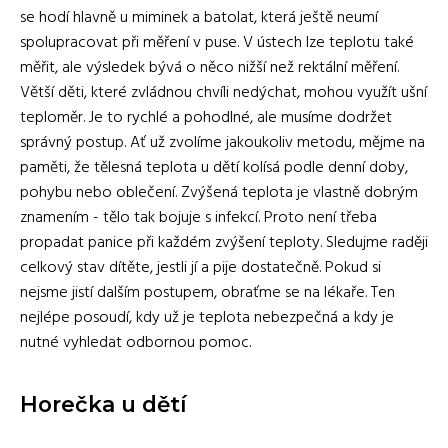
se hodí hlavně u miminek a batolat, která ještě neumí
spolupracovat při měření v puse. V ústech lze teplotu také
měřit, ale výsledek bývá o něco nižší než rektální měření.
Větší děti, které zvládnou chvíli nedýchat, mohou využít ušní
teploměr. Je to rychlé a pohodlné, ale musíme dodržet
správný postup. Ať už zvolíme jakoukoliv metodu, mějme na
paměti, že tělesná teplota u dětí kolísá podle denní doby,
pohybu nebo oblečení. Zvýšená teplota je vlastně dobrým
znamením - tělo tak bojuje s infekcí. Proto není třeba
propadat panice při každém zvýšení teploty. Sledujme raději
celkový stav dítěte, jestli jí a pije dostatečně. Pokud si
nejsme jistí dalším postupem, obraťme se na lékaře. Ten
nejlépe posoudí, kdy už je teplota nebezpečná a kdy je
nutné vyhledat odbornou pomoc.
Horečka u dětí