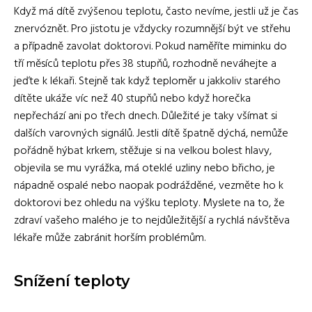
Když má dítě zvýšenou teplotu, často nevíme, jestli už je čas
znervóznět. Pro jistotu je vždycky rozumnější být ve střehu
a případně zavolat doktorovi. Pokud naměříte miminku do
tří měsíců teplotu přes 38 stupňů, rozhodně neváhejte a
jeďte k lékaři. Stejně tak když teploměr u jakkoliv starého
dítěte ukáže víc než 40 stupňů nebo když horečka
nepřechází ani po třech dnech. Důležité je taky všímat si
dalších varovných signálů. Jestli dítě špatně dýchá, nemůže
pořádně hýbat krkem, stěžuje si na velkou bolest hlavy,
objevila se mu vyrážka, má oteklé uzliny nebo břicho, je
nápadně ospalé nebo naopak podrážděné, vezměte ho k
doktorovi bez ohledu na výšku teploty. Myslete na to, že
zdraví vašeho malého je to nejdůležitější a rychlá návštěva
lékaře může zabránit horším problémům.
Snížení teploty