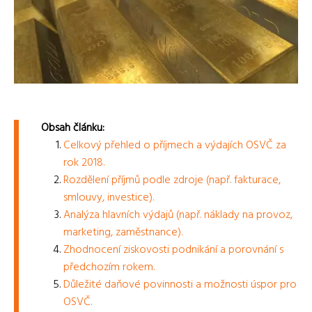
Obsah článku:
Celkový přehled o příjmech a výdajích OSVČ za
rok 2018.
Rozdělení příjmů podle zdroje (např. fakturace,
smlouvy, investice).
Analýza hlavních výdajů (např. náklady na provoz,
marketing, zaměstnance).
Zhodnocení ziskovosti podnikání a porovnání s
předchozím rokem.
Důležité daňové povinnosti a možnosti úspor pro
OSVČ.