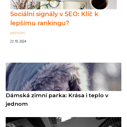
Sociální signály v SEO: Klíč k
lepšímu rankingu?
podnikání
23. 10. 2024
Dámská zimní parka: Krása i teplo v
jednom