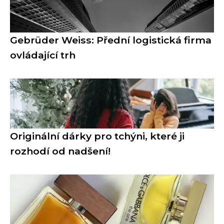
Gebrüder Weiss: Přední logistická firma
ovládající trh
Originální dárky pro tchýni, které ji
rozhodí od nadšení!