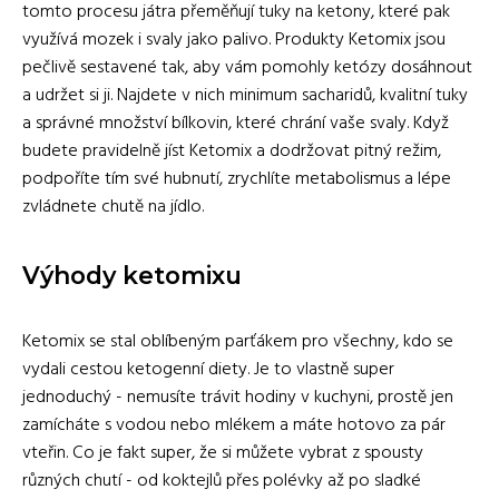
tomto procesu játra přeměňují tuky na ketony, které pak
využívá mozek i svaly jako palivo. Produkty Ketomix jsou
pečlivě sestavené tak, aby vám pomohly ketózy dosáhnout
a udržet si ji. Najdete v nich minimum sacharidů, kvalitní tuky
a správné množství bílkovin, které chrání vaše svaly. Když
budete pravidelně jíst Ketomix a dodržovat pitný režim,
podpoříte tím své hubnutí, zrychlíte metabolismus a lépe
zvládnete chutě na jídlo.
Výhody ketomixu
Ketomix se stal oblíbeným parťákem pro všechny, kdo se
vydali cestou ketogenní diety. Je to vlastně super
jednoduchý - nemusíte trávit hodiny v kuchyni, prostě jen
zamícháte s vodou nebo mlékem a máte hotovo za pár
vteřin. Co je fakt super, že si můžete vybrat z spousty
různých chutí - od koktejlů přes polévky až po sladké