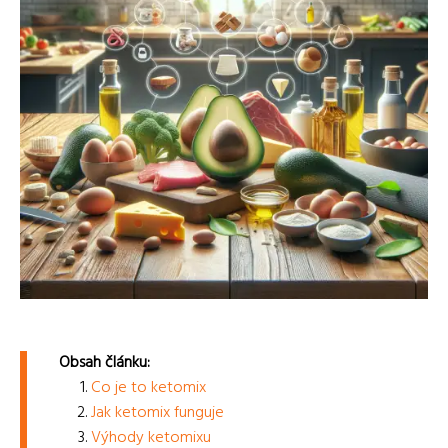
Obsah článku:
Co je to ketomix
Jak ketomix funguje
Výhody ketomixu