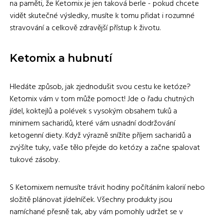
na paměti, že Ketomix je jen taková berle - pokud chcete
vidět skutečné výsledky, musíte k tomu přidat i rozumné
stravování a celkově zdravější přístup k životu.
Ketomix a hubnutí
Hledáte způsob, jak zjednodušit svou cestu ke ketóze?
Ketomix vám v tom může pomoct! Jde o řadu chutných
jídel, koktejlů a polévek s vysokým obsahem tuků a
minimem sacharidů, které vám usnadní dodržování
ketogenní diety. Když výrazně snížíte příjem sacharidů a
zvýšíte tuky, vaše tělo přejde do ketózy a začne spalovat
tukové zásoby.
S Ketomixem nemusíte trávit hodiny počítáním kalorií nebo
složitě plánovat jídelníček. Všechny produkty jsou
namíchané přesně tak, aby vám pomohly udržet se v