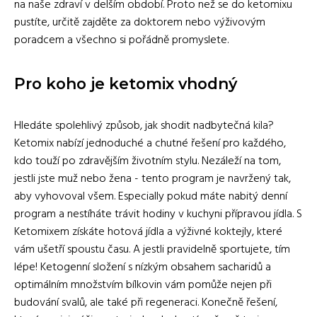
na naše zdraví v delším období. Proto než se do ketomixu
pustíte, určitě zajděte za doktorem nebo výživovým
poradcem a všechno si pořádně promyslete.
Pro koho je ketomix vhodný
Hledáte spolehlivý způsob, jak shodit nadbytečná kila?
Ketomix nabízí jednoduché a chutné řešení pro každého,
kdo touží po zdravějším životním stylu. Nezáleží na tom,
jestli jste muž nebo žena - tento program je navržený tak,
aby vyhovoval všem. Especially pokud máte nabitý denní
program a nestíháte trávit hodiny v kuchyni přípravou jídla. S
Ketomixem získáte hotová jídla a výživné koktejly, které
vám ušetří spoustu času. A jestli pravidelně sportujete, tím
lépe! Ketogenní složení s nízkým obsahem sacharidů a
optimálním množstvím bílkovin vám pomůže nejen při
budování svalů, ale také při regeneraci. Konečně řešení,