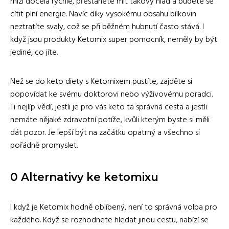
mizí docela rychle, přestanete mít takový hlad a budete se
cítit plní energie. Navíc díky vysokému obsahu bílkovin
neztratíte svaly, což se při běžném hubnutí často stává. I
když jsou produkty Ketomix super pomocník, neměly by být
jediné, co jíte.
Než se do keto diety s Ketomixem pustíte, zajděte si
popovídat ke svému doktorovi nebo výživovému poradci.
Ti nejlíp vědí, jestli je pro vás keto ta správná cesta a jestli
nemáte nějaké zdravotní potíže, kvůli kterým byste si měli
dát pozor. Je lepší být na začátku opatrný a všechno si
pořádně promyslet.
0 Alternativy ke ketomixu
I když je Ketomix hodně oblíbený, není to správná volba pro
každého. Když se rozhodnete hledat jinou cestu, nabízí se