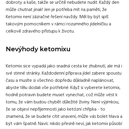
dobroty a kaše, takže se určitě nebudete nudit. Každý den
může chutnat jinak! Jen je potřeba mít na paměti, že
Ketomix není zázračné řešení navždy. Měl by být spíš
takovým pomocníkem v rámci rozumného jídelníčku a
celkově zdravého přístupu k životu.
Nevýhody ketomixu
Ketomix sice vypadá jako snadná cesta ke zhubnutí, ale má i
své stinné stránky. Každodenní příprava jídel zabere spoustu
času a musíte si všechno dopředu důkladně naplánovat,
abyste tělu dodali vše potřebné. Když si vyberete ketomix,
hodně potravin budete muset vynechat, což může vést k
tomu, že vám budou chybět důležité živiny. Není výjimkou,
že se objeví nepříjemnosti jako ketózní chřipka - to
znamená, že se budete cítit unavení, může vás bolet hlava a
být vám špatně. Navíc nikdo přesně neví, jak ketomix působí