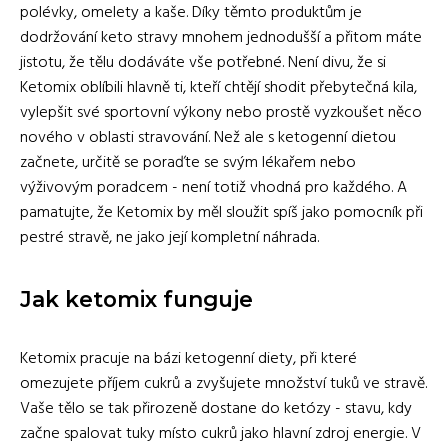
polévky, omelety a kaše. Díky těmto produktům je
dodržování keto stravy mnohem jednodušší a přitom máte
jistotu, že tělu dodáváte vše potřebné. Není divu, že si
Ketomix oblíbili hlavně ti, kteří chtějí shodit přebytečná kila,
vylepšit své sportovní výkony nebo prostě vyzkoušet něco
nového v oblasti stravování. Než ale s ketogenní dietou
začnete, určitě se poraďte se svým lékařem nebo
výživovým poradcem - není totiž vhodná pro každého. A
pamatujte, že Ketomix by měl sloužit spíš jako pomocník při
pestré stravě, ne jako její kompletní náhrada.
Jak ketomix funguje
Ketomix pracuje na bázi ketogenní diety, při které
omezujete příjem cukrů a zvyšujete množství tuků ve stravě.
Vaše tělo se tak přirozeně dostane do ketózy - stavu, kdy
začne spalovat tuky místo cukrů jako hlavní zdroj energie. V