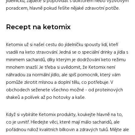
jídelníčku, zajděte si popovídat s doktorem nebo výživovým
poradcem, hlavně pokud řešíte nějaké zdravotní potíže.
Recept na ketomix
Ketomix už si našel cestu do jídelníčku spousty lidí, kteří
vsadili na keto stravování. Jedná se o speciální drinky a jídla s
minimem sacharidů, díky kterým je dodržování keto režimu
mnohem snazší. Je třeba si uvědomit, že Ketomix není
náhradou za normální jídlo, ale spíš pomocník, který vám
pomůže zkrotit mlsnou a doplní tělu, co potřebuje. V
obchodech seženete všechno možné - od proteinových
shakeů a polívek až po hotovky a kaše.
Když si vybíráte Ketomix produkty, koukejte hlavně na to,
co je uvnitř. Hledejte věci, které mají málo sacharidů, ale
pořádnou nálož kvalitních bílkovin a zdravých tuků. Mějte ale