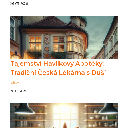
26. 05. 2026
Tajemství Havlíkovy Apotéky:
Tradiční Česká Lékárna s Duší
zdraví
26. 01. 2026