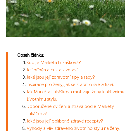
Obsah článku:
Kdo je Markéta Lukášková?
Její příběh a cesta k zdraví.
Jaké jsou její zdravotní tipy a rady?
Inspirace pro ženy, jak se starat o své zdraví.
Jak Markéta Lukášková motivuje ženy k aktivnímu
životnímu stylu.
Doporučené cvičení a strava podle Markéty
Lukáškové.
Jaké jsou její oblíbené zdravé recepty?
Výhody a vliv zdravého životního stylu na ženy.