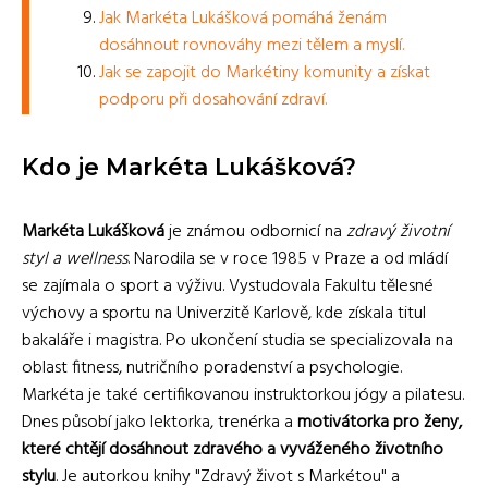
Jak Markéta Lukášková pomáhá ženám
dosáhnout rovnováhy mezi tělem a myslí.
Jak se zapojit do Markétiny komunity a získat
podporu při dosahování zdraví.
Kdo je Markéta Lukášková?
Markéta Lukášková
je známou odbornicí na
zdravý životní
styl a wellness
. Narodila se v roce 1985 v Praze a od mládí
se zajímala o sport a výživu. Vystudovala Fakultu tělesné
výchovy a sportu na Univerzitě Karlově, kde získala titul
bakaláře i magistra. Po ukončení studia se specializovala na
oblast fitness, nutričního poradenství a psychologie.
Markéta je také certifikovanou instruktorkou jógy a pilatesu.
Dnes působí jako lektorka, trenérka a
motivátorka pro ženy,
které chtějí dosáhnout zdravého a vyváženého životního
stylu
. Je autorkou knihy "Zdravý život s Markétou" a