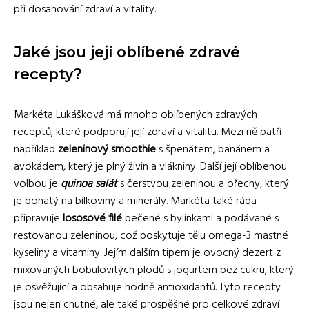
při dosahování zdraví a vitality.
Jaké jsou její oblíbené zdravé
recepty?
Markéta Lukášková má mnoho oblíbených zdravých
receptů, které podporují její zdraví a vitalitu. Mezi ně patří
například
zeleninový smoothie
s špenátem, banánem a
avokádem, který je plný živin a vlákniny. Další její oblíbenou
volbou je
quinoa salát
s čerstvou zeleninou a ořechy, který
je bohatý na bílkoviny a minerály. Markéta také ráda
připravuje
lososové filé
pečené s bylinkami a podávané s
restovanou zeleninou, což poskytuje tělu omega-3 mastné
kyseliny a vitaminy. Jejím dalším tipem je ovocný dezert z
mixovaných bobulovitých plodů s jogurtem bez cukru, který
je osvěžující a obsahuje hodně antioxidantů. Tyto recepty
jsou nejen chutné, ale také prospěšné pro celkové zdraví