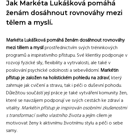
Jak Markéta Lukášková pomáhá
ženám dosáhnout rovnováhy mezi
tělem a myslí.
Markéta Lukášková pomáhá ženám dosáhnout rovnováhy
mezi tělem a myslí
prostřednictvím svých tréninkových
programů a inspirativního přístupu. Své klientky podporuje v
rozvoji fyzické síly, flexibility a vytrvalosti, ale také v
posilování psychické odolnosti a sebevědomí.
Markétin
přístup je založen na holistickém pohledu na zdraví
, který
zahrnuje jak cvičení a stravu, tak i péči o duševní pohodu.
Důležitou součástí její práce je také vytváření komunity žen,
které se navzájem podporují ve svých cestách ke zdraví a
vitality.
Markétin přístup je inspirován osobními zkušenostmi
s transformací svého vlastního života
a jejím cílem je
motivovat ženy k aktivnímu životnímu stylu a péči o sebe
samy.