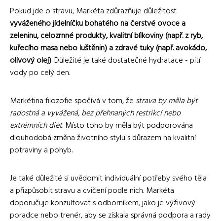
Pokud jde o stravu, Markéta zdůrazňuje důležitost
vyváženého jídelníčku bohatého na čerstvé ovoce a
zeleninu, celozrnné produkty, kvalitní bílkoviny (např. z ryb,
kuřecího masa nebo luštěnin) a zdravé tuky (např. avokádo,
olivový olej)
. Důležité je také dostatečné hydratace - pití
vody po celý den.
Markétina filozofie spočívá v tom, že
strava by měla být
radostná a vyvážená, bez přehnaných restrikcí nebo
extrémních diet
. Místo toho by měla být podporována
dlouhodobá změna životního stylu s důrazem na kvalitní
potraviny a pohyb.
Je také důležité si uvědomit individuální potřeby svého těla
a přizpůsobit stravu a cvičení podle nich. Markéta
doporučuje konzultovat s odborníkem, jako je výživový
poradce nebo trenér, aby se získala správná podpora a rady