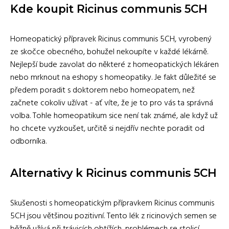
Kde koupit Ricinus communis 5CH
Homeopatický přípravek Ricinus communis 5CH, vyrobený
ze skočce obecného, bohužel nekoupíte v každé lékárně.
Nejlepší bude zavolat do některé z homeopatických lékáren
nebo mrknout na eshopy s homeopatiky. Je fakt důležité se
předem poradit s doktorem nebo homeopatem, než
začnete cokoliv užívat - ať víte, že je to pro vás ta správná
volba. Tohle homeopatikum sice není tak známé, ale když už
ho chcete vyzkoušet, určitě si nejdřív nechte poradit od
odborníka.
Alternativy k Ricinus communis 5CH
Skušenosti s homeopatickým přípravkem Ricinus communis
5CH jsou většinou pozitivní. Tento lék z ricinových semen se
běžně užívá při trávicích obtížích, problémech se stolicí