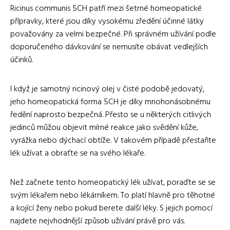
Ricinus communis 5CH patří mezi šetrné homeopatické
přípravky, které jsou díky vysokému zředění účinné látky
považovány za velmi bezpečné. Při správném užívání podle
doporučeného dávkování se nemusíte obávat vedlejších
účinků.
I když je samotný ricinový olej v čisté podobě jedovatý,
jeho homeopatická forma 5CH je díky mnohonásobnému
ředění naprosto bezpečná. Přesto se u některých citlivých
jedinců můžou objevit mírné reakce jako svědění kůže,
vyrážka nebo dýchací obtíže. V takovém případě přestaňte
lék užívat a obraťte se na svého lékaře.
Než začnete tento homeopatický lék užívat, poraďte se se
svým lékařem nebo lékárníkem. To platí hlavně pro těhotné
a kojící ženy nebo pokud berete další léky. S jejich pomocí
najdete nejvhodnější způsob užívání právě pro vás.