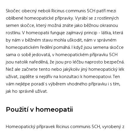
Skočec obecný neboli Ricinus communis 5CH patří mezi
oblíbené homeopatické přípravky. Vyrábí se z rostlinných
semen skočce, který možná znáte jako běžnou okrasnou
rostlinu. V homeopatii funguje zajímavý princip - látka, která
by nám v běžném stavu mohla uškodit, nám v správném
homeopatickém ředění pomáhá. I když jsou semena skočce
sama o sobě jedovatá, v homeopatickém přípravku 5CH
jsou natolik naředěná, že jsou pro léčbu naprosto bezpečná.
Než ale začnete tento nebo jakýkoliv jiný homeopatický lék
užívat, zajděte si nejdřív na konzultaci k homeopatovi. Ten
vám nejlépe poradí s výběrem vhodného přípravku i s tím,
jak ho správně užívat.
Použití v homeopatii
Homeopatický přípravek Ricinus communis 5CH, vyrobený z