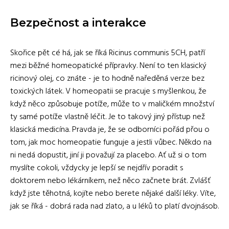
Bezpečnost a interakce
Skořice pět cé há, jak se říká Ricinus communis 5CH, patří
mezi běžné homeopatické přípravky. Není to ten klasický
ricinový olej, co znáte - je to hodně naředěná verze bez
toxických látek. V homeopatii se pracuje s myšlenkou, že
když něco způsobuje potíže, může to v maličkém množství
ty samé potíže vlastně léčit. Je to takový jiný přístup než
klasická medicína. Pravda je, že se odborníci pořád přou o
tom, jak moc homeopatie funguje a jestli vůbec. Někdo na
ni nedá dopustit, jiní ji považují za placebo. Ať už si o tom
myslíte cokoli, vždycky je lepší se nejdřív poradit s
doktorem nebo lékárníkem, než něco začnete brát. Zvlášť
když jste těhotná, kojíte nebo berete nějaké další léky. Víte,
jak se říká - dobrá rada nad zlato, a u léků to platí dvojnásob.