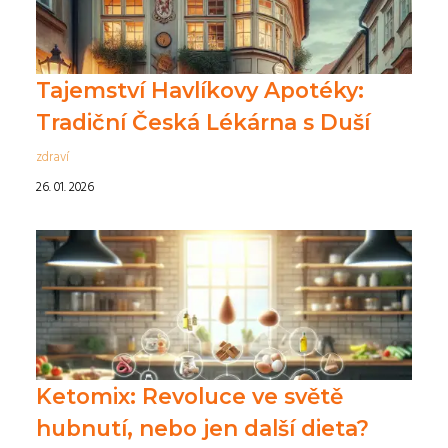
Tajemství Havlíkovy Apotéky:
Tradiční Česká Lékárna s Duší
zdraví
26. 01. 2026
Ketomix: Revoluce ve světě
hubnutí, nebo jen další dieta?