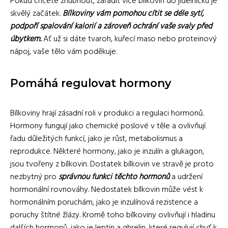
Pokud chcete zhubnout, zařadit více bílkovin do jídelníčku je
skvělý začátek.
Bílkoviny vám pomohou cítit se déle sytí,
podpoří spalování kalorií a zároveň ochrání vaše svaly před
úbytkem.
Ať už si dáte tvaroh, kuřecí maso nebo proteinový
nápoj, vaše tělo vám poděkuje.
Pomáhá regulovat hormony
Bílkoviny hrají zásadní roli v produkci a regulaci hormonů.
Hormony fungují jako chemické poslové v těle a ovlivňují
řadu důležitých funkcí, jako je růst, metabolismus a
reprodukce. Některé hormony, jako je inzulín a glukagon,
jsou tvořeny z bílkovin. Dostatek bílkovin ve stravě je proto
nezbytný pro
správnou funkci těchto hormonů
a udržení
hormonální rovnováhy. Nedostatek bílkovin může vést k
hormonálním poruchám, jako je inzulínová rezistence a
poruchy štítné žlázy. Kromě toho bílkoviny ovlivňují i ​​hladinu
dalších hormonů, jako je leptin a ghrelin, které regulují chuť k