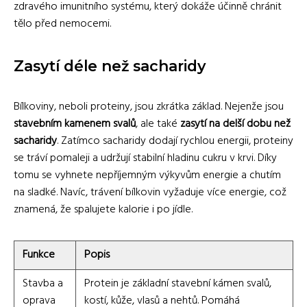
zdravého imunitního systému, který dokáže účinně chránit
tělo před nemocemi.
Zasytí déle než sacharidy
Bílkoviny, neboli proteiny, jsou zkrátka základ. Nejenže jsou
stavebním kamenem svalů
, ale také
zasytí na delší dobu než
sacharidy
. Zatímco sacharidy dodají rychlou energii, proteiny
se tráví pomaleji a udržují stabilní hladinu cukru v krvi. Díky
tomu se vyhnete nepříjemným výkyvům energie a chutím
na sladké. Navíc, trávení bílkovin vyžaduje více energie, což
znamená, že spalujete kalorie i po jídle.
Funkce
Popis
Stavba a
Protein je základní stavební kámen svalů,
oprava
kostí, kůže, vlasů a nehtů. Pomáhá