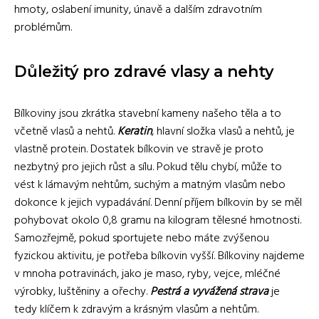
hmoty, oslabení imunity, únavě a dalším zdravotním
problémům.
Důležitý pro zdravé vlasy a nehty
Bílkoviny jsou zkrátka stavební kameny našeho těla a to
včetně vlasů a nehtů.
Keratin
, hlavní složka vlasů a nehtů, je
vlastně protein. Dostatek bílkovin ve stravě je proto
nezbytný pro jejich růst a sílu. Pokud tělu chybí, může to
vést k lámavým nehtům, suchým a matným vlasům nebo
dokonce k jejich vypadávání. Denní příjem bílkovin by se měl
pohybovat okolo 0,8 gramu na kilogram tělesné hmotnosti.
Samozřejmě, pokud sportujete nebo máte zvýšenou
fyzickou aktivitu, je potřeba bílkovin vyšší. Bílkoviny najdeme
v mnoha potravinách, jako je maso, ryby, vejce, mléčné
výrobky, luštěniny a ořechy.
Pestrá a vyvážená strava
je
tedy klíčem k zdravým a krásným vlasům a nehtům.