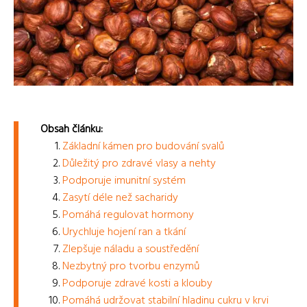
Obsah článku:
Základní kámen pro budování svalů
Důležitý pro zdravé vlasy a nehty
Podporuje imunitní systém
Zasytí déle než sacharidy
Pomáhá regulovat hormony
Urychluje hojení ran a tkání
Zlepšuje náladu a soustředění
Nezbytný pro tvorbu enzymů
Podporuje zdravé kosti a klouby
Pomáhá udržovat stabilní hladinu cukru v krvi