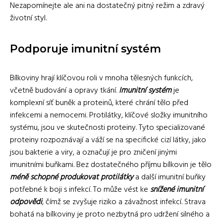
Nezapomínejte ale ani na dostatečný pitný režim a zdravý
životní styl.
Podporuje imunitní systém
Bílkoviny hrají klíčovou roli v mnoha tělesných funkcích,
včetně budování a opravy tkání.
Imunitní systém
je
komplexní síť buněk a proteinů, které chrání tělo před
infekcemi a nemocemi. Protilátky, klíčové složky imunitního
systému, jsou ve skutečnosti proteiny. Tyto specializované
proteiny rozpoznávají a váží se na specifické cizí látky, jako
jsou bakterie a viry, a označují je pro zničení jinými
imunitními buňkami. Bez dostatečného příjmu bílkovin je tělo
méně schopné produkovat protilátky
a další imunitní buňky
potřebné k boji s infekcí. To může vést ke
snížené imunitní
odpovědi
, čímž se zvyšuje riziko a závažnost infekcí. Strava
bohatá na bílkoviny je proto nezbytná pro udržení silného a