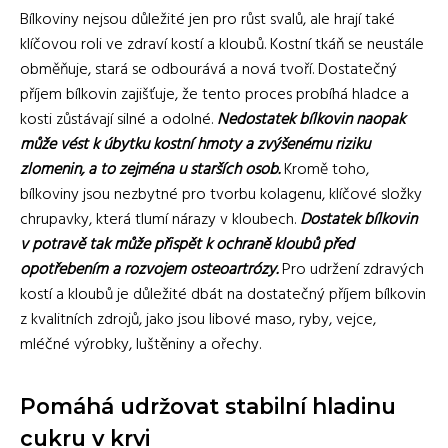
Bílkoviny nejsou důležité jen pro růst svalů, ale hrají také
klíčovou roli ve zdraví kostí a kloubů. Kostní tkáň se neustále
obměňuje, stará se odbourává a nová tvoří. Dostatečný
příjem bílkovin zajišťuje, že tento proces probíhá hladce a
kosti zůstávají silné a odolné.
Nedostatek bílkovin naopak
může vést k úbytku kostní hmoty a zvýšenému riziku
zlomenin, a to zejména u starších osob.
Kromě toho,
bílkoviny jsou nezbytné pro tvorbu kolagenu, klíčové složky
chrupavky, která tlumí nárazy v kloubech.
Dostatek bílkovin
v potravě tak může přispět k ochraně kloubů před
opotřebením a rozvojem osteoartrózy.
Pro udržení zdravých
kostí a kloubů je důležité dbát na dostatečný příjem bílkovin
z kvalitních zdrojů, jako jsou libové maso, ryby, vejce,
mléčné výrobky, luštěniny a ořechy.
Pomáhá udržovat stabilní hladinu
cukru v krvi