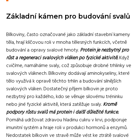
Základní kámen pro budování svalů
Bílkoviny, často označované jako základní stavební kameny
těla, hrají klíčovou roli v mnoha tělesných funkcích, včetně
budování a opravy svalové hmoty.
Protein je nezbytný pro
růst a regeneraci svalových vláken po fyzické aktivitě.
Když
cvičíme, namáháme svaly, což způsobuje drobné trhlinky ve
svalových vláknech. Bílkoviny dodávají aminokyseliny, které
tělo využívá k opravě těchto trhlin a budování silnějších
svalových vláken. Dostatečný příjem bílkovin je proto
nezbytný pro každého, kdo se věnuje silovému tréninku
nebo jiné fyzické aktivitě, která zatěžuje svaly.
Kromě
podpory růstu svalů má protein i další důležité funkce.
Pomáhá udržovat zdravou hladinu cukru v krvi, podporuje
imunitní systém a hraje roli v produkci hormonů a enzymů.
Nedostatek bílkovin ve stravě může vést ke ztrátě svalové