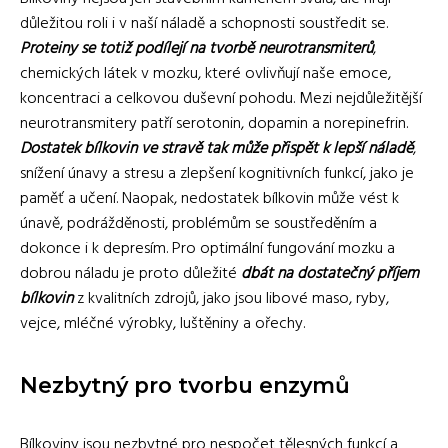
důležitou roli i v naší náladě a schopnosti soustředit se.
Proteiny se totiž podílejí na tvorbě neurotransmiterů
,
chemických látek v mozku, které ovlivňují naše emoce,
koncentraci a celkovou duševní pohodu. Mezi nejdůležitější
neurotransmitery patří serotonin, dopamin a norepinefrin.
Dostatek bílkovin ve stravě tak může přispět k lepší náladě
,
snížení únavy a stresu a zlepšení kognitivních funkcí, jako je
paměť a učení. Naopak, nedostatek bílkovin může vést k
únavě, podrážděnosti, problémům se soustředěním a
dokonce i k depresím. Pro optimální fungování mozku a
dobrou náladu je proto důležité
dbát na dostatečný příjem
bílkovin
z kvalitních zdrojů, jako jsou libové maso, ryby,
vejce, mléčné výrobky, luštěniny a ořechy.
Nezbytný pro tvorbu enzymů
Bílkoviny jsou nezbytné pro nespočet tělesných funkcí a