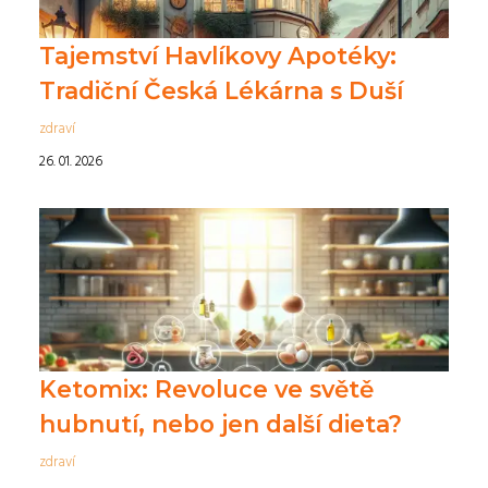
Tajemství Havlíkovy Apotéky:
Tradiční Česká Lékárna s Duší
zdraví
26. 01. 2026
Ketomix: Revoluce ve světě
hubnutí, nebo jen další dieta?
zdraví