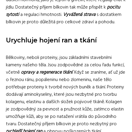
jídlu. Dostatečný příjem bílkovin tak může přispět k
pocitu
sytosti
a regulaci hmotnosti.
Vyvážená strava
s dostatkem
bílkovin je proto důležitá pro celkové zdraví a pohodu.
Urychluje hojení ran a tkání
Bělkoviny, neboli proteiny, jsou základními stavebními
kameny našeho těla. Jsou zodpovědné za celou řadu funkcí,
včetně
opravy a regenerace tkání
. Když se zraníme, ať už jde
o řeznou ránu, popáleninu nebo zlomeninu, naše tělo
potřebuje proteiny k tvorbě nových buněk a tkání. Proteiny
dodávají aminokyseliny, které jsou nezbytné pro tvorbu
kolagenu, elastinu a dalších složek pojivové tkáně. Kolagen
je zodpovědný za pevnost a pružnost kůže, zatímco elastin
umožňuje kůži, aby se po natažení vrátila do původního
tvaru. Dostatečný příjem bílkovin je proto nezbytný pro
rychlejší hojení ran
a obnovu poškozených tkání.