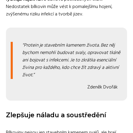
Nedostatek bílkovin může vést k pomalejšímu hojení,
zvýšenému riziku infekcí a tvorbě jizev.
Protein je stavebním kamenem života. Bez něj
bychom nemohli budovat svaly, opravovat tkáně
ani bojovat s infekcemi. Je to zkrátka esenciální
živina pro každého, kdo chce žít zdravý a aktivní
život.
Zdeněk Dvořák
Zlepšuje náladu a soustředění
Bílkoviny nejsou jen stavebním kamenem svalů, ale hrají