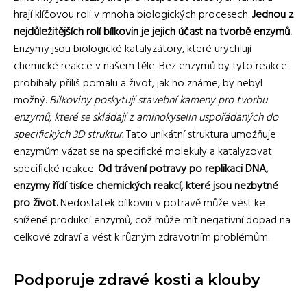
hrají klíčovou roli v mnoha biologických procesech.
Jednou z
nejdůležitějších rolí bílkovin je jejich účast na tvorbě enzymů.
Enzymy jsou biologické katalyzátory, které urychlují
chemické reakce v našem těle. Bez enzymů by tyto reakce
probíhaly příliš pomalu a život, jak ho známe, by nebyl
možný.
Bílkoviny poskytují stavební kameny pro tvorbu
enzymů, které se skládají z aminokyselin uspořádaných do
specifických 3D struktur.
Tato unikátní struktura umožňuje
enzymům vázat se na specifické molekuly a katalyzovat
specifické reakce.
Od trávení potravy po replikaci DNA,
enzymy řídí tisíce chemických reakcí, které jsou nezbytné
pro život.
Nedostatek bílkovin v potravě může vést ke
snížené produkci enzymů, což může mít negativní dopad na
celkové zdraví a vést k různým zdravotním problémům.
Podporuje zdravé kosti a klouby